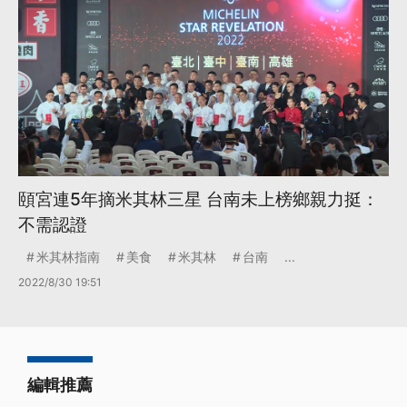
頤宮連5年摘米其林三星 台南未上榜鄉親力挺：
不需認證
米其林指南
美食
米其林
台南
...
2022/8/30 19:51
編輯推薦