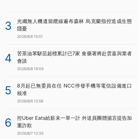
光纖無人機遺留纜線遍布森林 烏克蘭指控造成生態
3
隱憂
2026/8/6 15:51
苦茶油苯駢芘超標累計已7家 食藥署將赴雲嘉與業者
4
會談
2026/8/8 19:09
8月起已無委員在任 NCC停發手機等電信設備進口
5
核准
2026/8/6 12:58
控Uber Eats給薪未一單一計 外送員團體揚言提告加
6
重詐欺
2026/8/7 12:35