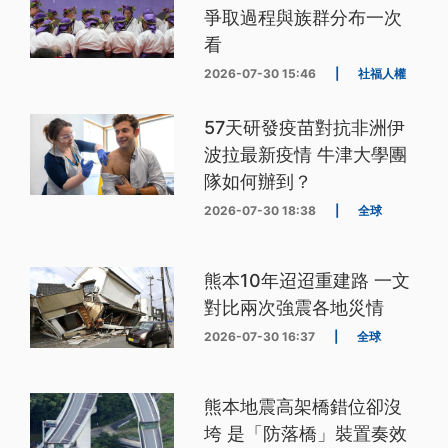
爭取過程與族群分布一次
看
2026-07-30 15:46
|
社福人權
57天研發疫苗對抗非洲伊
波拉最新疫情 牛津大學團
隊如何辦到？
2026-07-30 18:38
|
全球
熊本10年迢迢重建路 一文
對比兩次強震各地災情
2026-07-30 16:37
|
全球
熊本地震高架橋錯位卻沒
垮 是「防落橋」裝置奏效