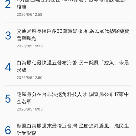
2
核准
2026/8/6 12:58
交通局科長帳戶多63萬遭疑收賄 為民眾代墊醫藥費
3
善舉曝光
2026/8/5 19:39
白海豚估最快週五發布海警 另一颱風「鯨魚」今晨
4
形成
2026/8/5 12:50
隱匿身分在台非法挖角科技人才 調查局公布17家中
5
企名單
2026/8/5 16:03
颱風白海豚週末最接近台灣 漁船進港避風、漁民生
6
計受影響