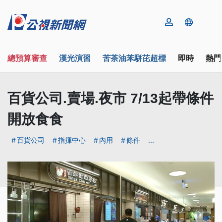
總預算審查
漢光演習
苦茶油苯駢芘超標
即時
熱門
百貨公司.賣場.夜市 7/13起帶條件
開放食食
百貨公司
指揮中心
內用
條件
...