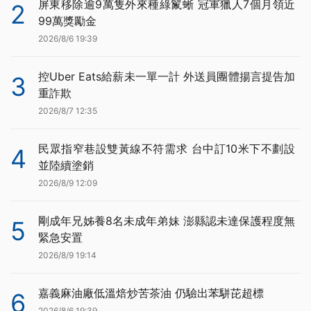
屏東移除逾9萬隻外來種綠鬣蜥 冠軍獵人7個月領近
2
99萬獎勵金
2026/8/6 19:39
控Uber Eats給薪未一單一計 外送員團體揚言提告加
3
重詐欺
2026/8/7 12:35
民眾指窄巷設雙黃線不符需求 台中訂10米下不劃設
4
並陸續塗銷
2026/8/9 12:09
剛成年兄姊養8名未成年弟妹 澎縣認未達保護程度無
5
緊急安置
2026/8/9 19:14
嘉義麻油廠低溫焙炒苦茶油 仍驗出苯駢芘超標
6
2026/8/6 19:39