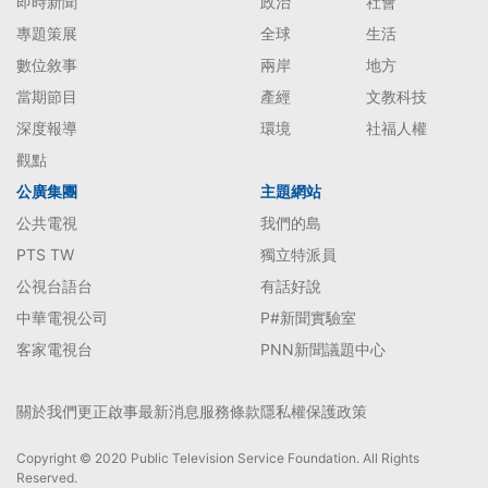
即時新聞
政治
社會
專題策展
全球
生活
數位敘事
兩岸
地方
當期節目
產經
文教科技
深度報導
環境
社福人權
觀點
公廣集團
主題網站
公共電視
我們的島
PTS TW
獨立特派員
公視台語台
有話好說
中華電視公司
P#新聞實驗室
客家電視台
PNN新聞議題中心
關於我們
更正啟事
最新消息
服務條款
隱私權保護政策
Copyright © 2020 Public Television Service Foundation. All Rights
Reserved.