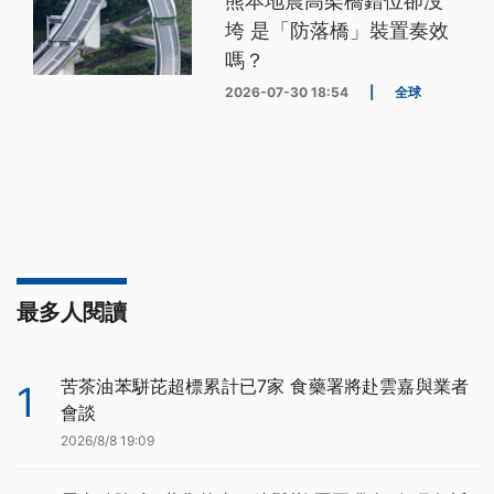
熊本地震高架橋錯位卻沒
垮 是「防落橋」裝置奏效
嗎？
2026-07-30 18:54
|
全球
最多人閱讀
苦茶油苯駢芘超標累計已7家 食藥署將赴雲嘉與業者
1
會談
2026/8/8 19:09