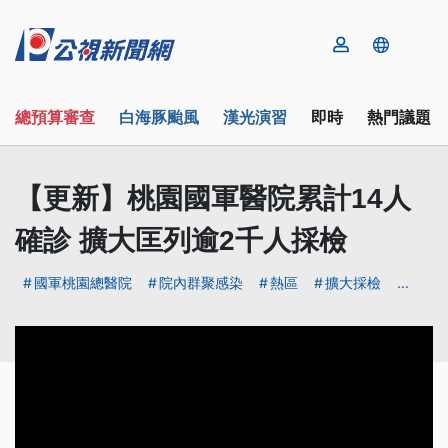
總預算審查
白海豚颱風
漢光演習
即時
熱門議題
【更新】桃園國軍醫院累計14人
確診 擴大匡列逾2千人採檢
國軍桃園總醫院
院內群聚感染
熱區
擴大採檢
...