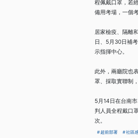
程佩戴口罩，若經
備用考場，一個
居家檢疫、隔離和
日、5月30日補
示指揮中心。
此外，兩廳院也
罩、採取實聯制
5月14日在台南
判人員全程戴口
次。
超前部署
社區