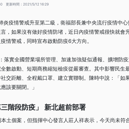
50
更新時間：
2021/5/12 16:29
冠肺炎疫情警戒升至第二級，衛福部長兼中央流行疫情中
坦言，如果沒有做好疫情防堵，近日內疫情警戒很快就會
級疫情警戒，同時宣布啟動防疫6大方向。
含：落實全國營業場所管理、加速加強疑似通報、擴增防疫
院全數啟動、短期商務縮短檢疫從嚴審查。其中影響民生
持社交距離、全程戴口罩、建立實聯制。陳時中說：「如
就應該要關閉。」
三階段防疫」 新北超前部署
例本土個案，但指揮中心發言人莊人祥表示，今天尚未符