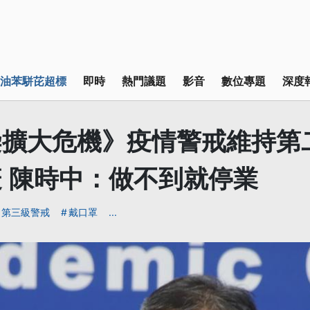
油苯駢芘超標
即時
熱門議題
影音
數位專題
深度
擴大危機》疫情警戒維持第
 陳時中：做不到就停業
第三級警戒
戴口罩
...