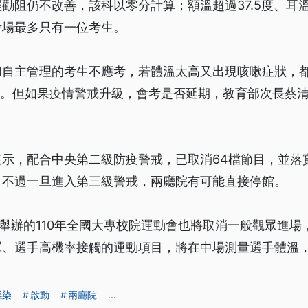
勸阻仍不改善，該科以零分計算；額溫超過37.5度、耳溫
考場最多只有一位考生。
自主管理的考生不應考，若體溫太高又出現咳嗽症狀，都
考。但如果疫情警戒升級，會考是否延期，教育部次長蔡
表示，配合中央第二級防疫警戒，已取消64檔節目，並落
，不過一旦進入第三級警戒，兩廳院有可能直接停館。
市舉辦的110年全國大專校院運動會也將取消一般觀眾進
罩、選手高機率接觸的運動項目，將在中場測量選手體溫
感染
啟動
兩廳院
...