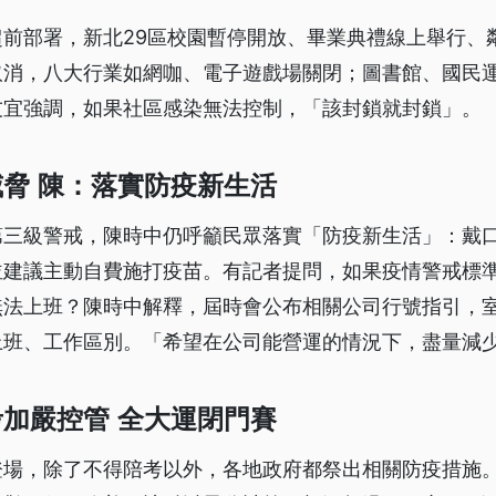
超前部署，新北29區校園暫停開放、畢業典禮線上舉行、
取消，八大行業如網咖、電子遊戲場關閉；圖書館、國民
友宜強調，如果社區感染無法控制，「該封鎖就封鎖」。
脅 陳：落實防疫新生活
第三級警戒，陳時中仍呼籲民眾落實「防疫新生活」：戴
並建議主動自費施打疫苗。有記者提問，如果疫情警戒標
無法上班？陳時中解釋，屆時會公布相關公司行號指引，室
上班、工作區別。「希望在公司能營運的情況下，盡量減
加嚴控管 全大運閉門賽
登場，除了不得陪考以外，各地政府都祭出相關防疫措施