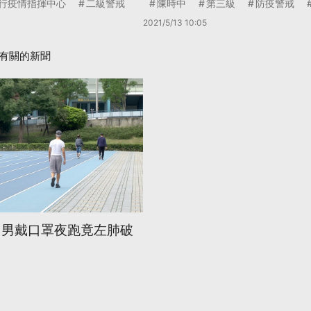
行疫情指揮中心
二級警戒
陳時中
第三級
防疫警戒
2021/5/13 10:05
有關的新聞
 男戴口罩夜跑竟左肺破