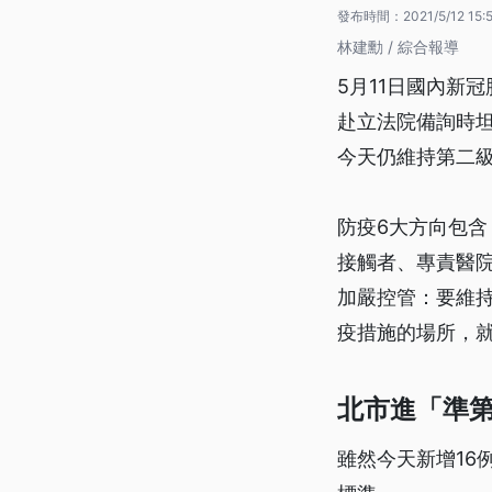
發布時間：
2021/5/12 15:
林建勳 / 綜合報導
5月11日國內新
赴立法院備詢時
今天仍維持第二
防疫6大方向包
接觸者、專責醫
加嚴控管：要維
疫措施的場所，
北市進「準第
雖然今天新增16