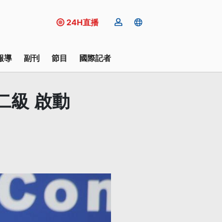
24H直播
報導
副刊
節目
國際記者
二級 啟動