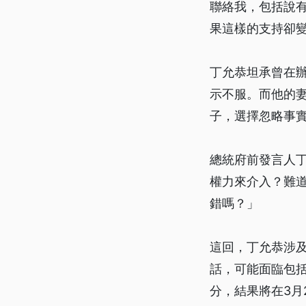
聯絡我，包括說
果這樣的支持卻
丁允恭坦承曾在
示不服。而他的
子，選擇忽略事
總統府前發言人
權力來介入？難
錯嗎？」
這回，丁允恭涉
話，可能面臨包
分，結果將在3月