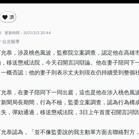
讚
6
更新時間：
2021/3/3 20:44
／台北報導
丁允恭，涉及桃色風波，監察院立案調查，認定他在高雄
劾，移送懲戒法院，今天召開言詞辯論。他在妻子陪同下
，一概否認；他的妻子則表示丈夫到現在仍持續受到整個
丁允恭，在妻子陪同下一同出庭，這也是他在涉入桃色風
市新聞局長期間，行為不檢，監委立案調查，認為行為構
違失，彈劾通過，移送懲戒法院，3日上午首度召開言詞辯
丁允恭認為，「並不像監委說的我主動單方面去聯絡對方