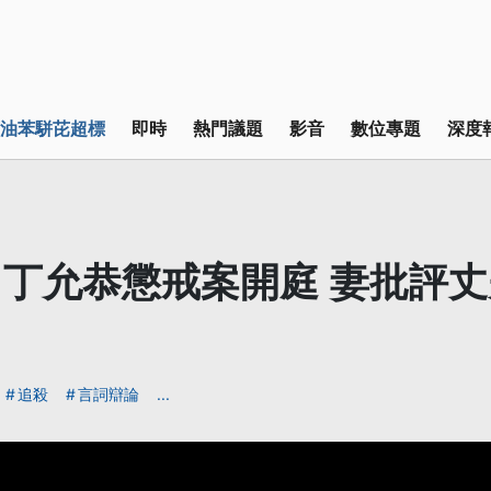
油苯駢芘超標
即時
熱門議題
影音
數位專題
深度
丁允恭懲戒案開庭 妻批評
追殺
言詞辯論
...