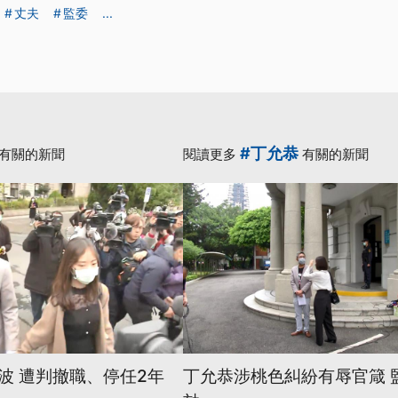
丈夫
監委
...
#丁允恭
有關的新聞
閱讀更多
有關的新聞
波 遭判撤職、停任2年
丁允恭涉桃色糾紛有辱官箴 