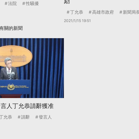
劾
法院
性騷擾
丁允恭
高雄市政府
新聞局
2021/1/15 19:51
有關的新聞
發言人丁允恭請辭獲准
丁允恭
請辭
發言人