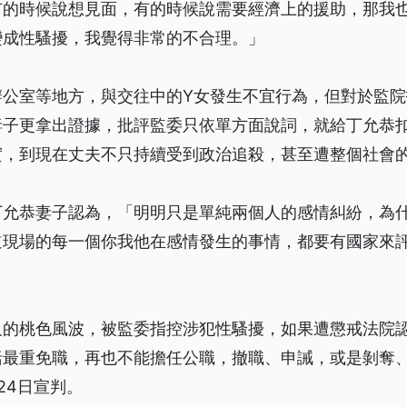
有的時候說想見面，有的時候說需要經濟上的援助，那我
變成性騷擾，我覺得非常的不合理。」
辦公室等地方，與交往中的Y女發生不宜行為，但對於監
妻子更拿出證據，批評監委只依單方面說詞，就給丁允恭
實，到現在丈夫不只持續受到政治追殺，甚至遭整個社會
丁允恭妻子認為，「明明只是單純兩個人的感情糾紛，為
道現場的每一個你我他在感情發生的事情，都要有國家來
及的桃色風波，被監委指控涉犯性騷擾，如果遭懲戒法院
括最重免職，再也不能擔任公職，撤職、申誡，或是剝奪
24日宣判。