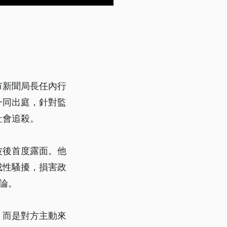
市新聞局長任內行
一同出庭，針對監
社會追殺。
波後首度露面。他
成性騷擾，損害政
論。
，而是對方主動來