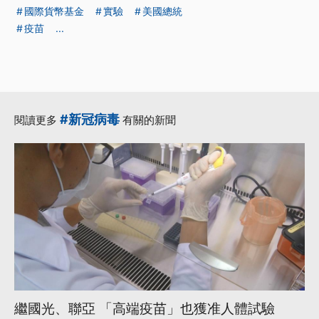
國際貨幣基金
實驗
美國總統
疫苗
...
#新冠病毒
閱讀更多
有關的新聞
繼國光、聯亞 「高端疫苗」也獲准人體試驗