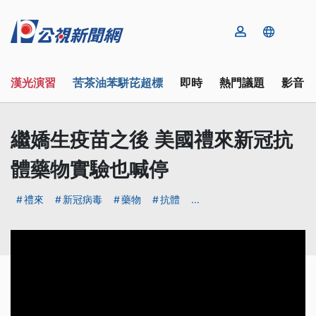
漢光演習
苦茶油苯駢芘超標
即時
熱門議題
影音
繼嬌生疫苗之後 美國禮來新冠抗
體藥物實驗也喊停
禮來
新冠病毒
藥物
抗體
...