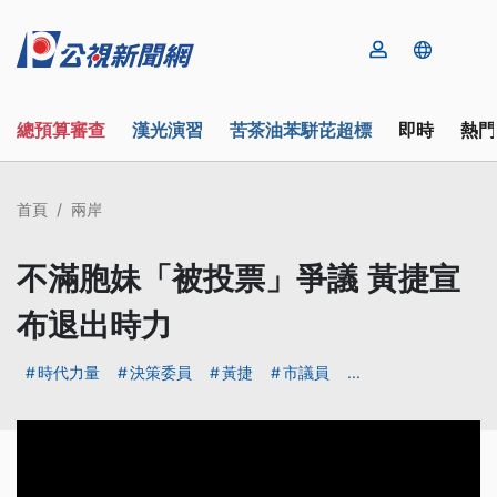
總預算審查
漢光演習
苦茶油苯駢芘超標
即時
熱門
首頁
兩岸
不滿胞妹「被投票」爭議 黃捷宣
布退出時力
時代力量
決策委員
黃捷
市議員
...