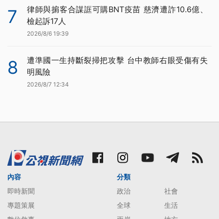
律師與掮客合謀誆可購BNT疫苗 慈濟遭詐10.6億、
7
檢起訴17人
2026/8/6 19:39
遭準國一生持斷裂掃把攻擊 台中教師右眼受傷有失
8
明風險
2026/8/7 12:34
內容
分類
即時新聞
政治
社會
專題策展
全球
生活