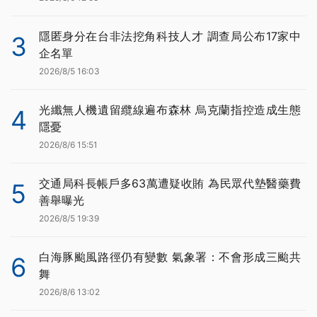
隱匿身分在台非法挖角科技人才 調查局公布17家中
3
企名單
2026/8/5 16:03
光纖無人機遺留纜線遍布森林 烏克蘭指控造成生態
4
隱憂
2026/8/6 15:51
交通局科長帳戶多63萬遭疑收賄 為民眾代墊醫藥費
5
善舉曝光
2026/8/5 19:39
白海豚颱風路徑仍有變數 氣象署：不會形成三颱共
6
舞
2026/8/6 13:02