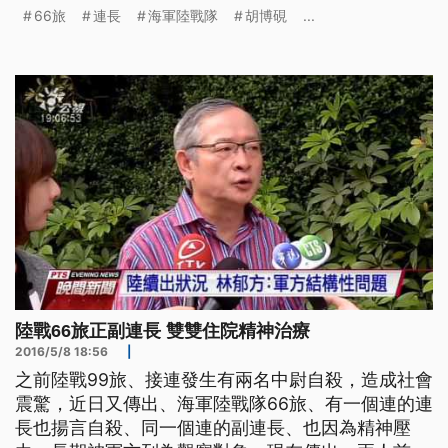
天、同時住進了醫院接受治療，軍中基層幹部的工作
66旅
連長
海軍陸戰隊
胡博硯
...
壓力、是否太大，引發各界關注。 海軍陸戰隊是國
家重要戰力，不過之前陸戰99旅接連兩名中尉自殺之
後，現在66旅也有一個連的正、副連長，傳出精神壓
力太大，其中連長還曾
陸戰66旅正副連長 雙雙住院精神治療
2016/5/8 18:56
|
之前陸戰99旅、接連發生有兩名中尉自殺，造成社會
震驚，近日又傳出、海軍陸戰隊66旅、有一個連的連
長也揚言自殺、同一個連的副連長、也因為精神壓