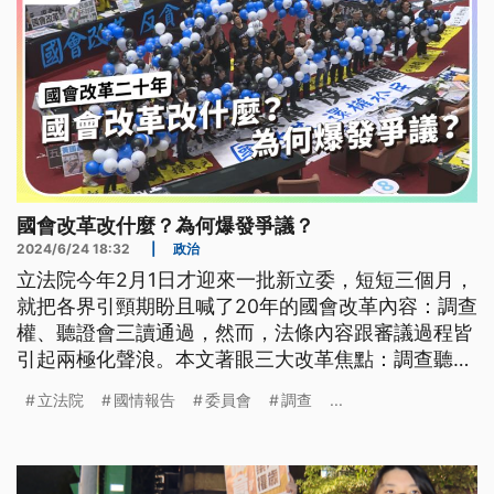
國會改革改什麼？為何爆發爭議？
2024/6/24 18:32
|
政治
立法院今年2月1日才迎來一批新立委，短短三個月，
就把各界引頸期盼且喊了20年的國會改革內容：調查
權、聽證會三讀通過，然而，法條內容跟審議過程皆
引起兩極化聲浪。本文著眼三大改革焦點：調查聽
證、增修反質詢與藐視國會、總統赴立法院國情報告
立法院
國情報告
委員會
調查
...
常態化來討論。