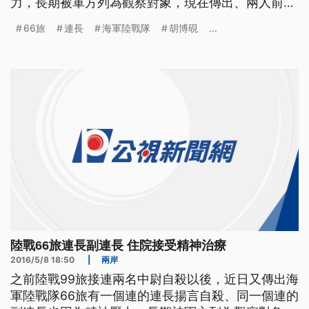
力，長期被軍方列為觀察對象，現在傳出、兩人前
天、同時住進了醫院接受治療，軍中基層幹部的工作
66旅
連長
海軍陸戰隊
胡博硯
...
壓力、是否太大，引發各界關注。 海軍陸戰隊是國
家重要戰力，不過之前陸戰99旅接連兩名中尉自殺之
後，現在66旅也有一個連的正、副連長，傳出精神壓
力太大，其中連長還曾
陸戰66旅連長副連長 住院接受精神治療
2016/5/8 18:50
|
兩岸
之前陸戰99旅接連兩名中尉自殺以後，近日又傳出海
軍陸戰隊66旅有一個連的連長揚言自殺、同一個連的