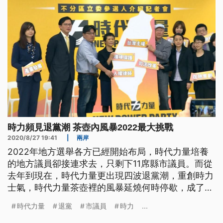
時力頻見退黨潮 茶壺內風暴2022最大挑戰
2020/8/27 19:41
|
兩岸
2022年地方選舉各方已經開始布局，時代力量培養
的地方議員卻接連求去，只剩下11席縣市議員。而從
去年到現在，時代力量更出現四波退黨潮，重創時力
士氣，時代力量茶壺裡的風暴延燒何時停歇，成了最
大的挑戰。 無預警宣布退出時代力量的高雄市議員
時代力量
退黨
市議員
時力
...
黃捷，27日上午再次表明立場，對時代力量已不抱有