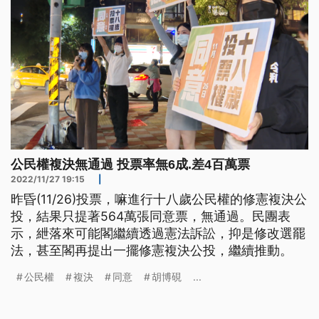
公民權複決無通過 投票率無6成.差4百萬票
2022/11/27 19:15
|
昨昏(11/26)投票，嘛進行十八歲公民權的修憲複決公
投，結果只提著564萬張同意票，無通過。民團表
示，紲落來可能閣繼續透過憲法訴訟，抑是修改選罷
法，甚至閣再提出一擺修憲複決公投，繼續推動。
公民權
複決
同意
胡博硯
...