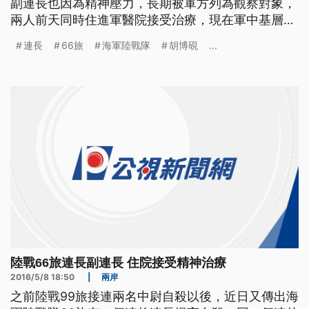
副連長也因為精神壓力，長期被軍方列為觀察對象，
兩人前天同時住進軍醫院接受治療，現在軍中基層幹
部的工作壓力是否太大，也引發各界關注。 海軍陸
連長
66旅
海軍陸戰隊
胡博硯
...
戰隊是國家重要戰力，不過之前陸戰99旅接連兩名中
尉自殺之後，現在66旅也有一個連的正、副連長，傳
出精神壓力太大，其中連長還曾傳出發簡訊給家人和
副連長說想要自殺，
陸戰66旅連長副連長 住院接受精神治療
2016/5/8 18:50
|
兩岸
之前陸戰99旅接連兩名中尉自殺以後，近日又傳出海