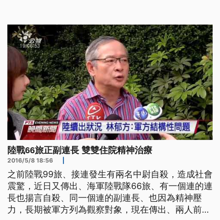
黃捷，27日上午再次表明立場，對時代力量已不抱有
任何期待，決定以無黨籍身分在地方深耕。 高雄市
議員黃捷表示，「如果連這個(決策委員)選舉都要這
樣搞的話，我相信接下來，
陸戰66旅正副連長 雙雙住院精神治療
2016/5/8 18:56
|
之前陸戰99旅、接連發生有兩名中尉自殺，造成社會
震驚，近日又傳出、海軍陸戰隊66旅、有一個連的連
長也揚言自殺、同一個連的副連長、也因為精神壓
力，長期被軍方列為觀察對象，現在傳出、兩人前