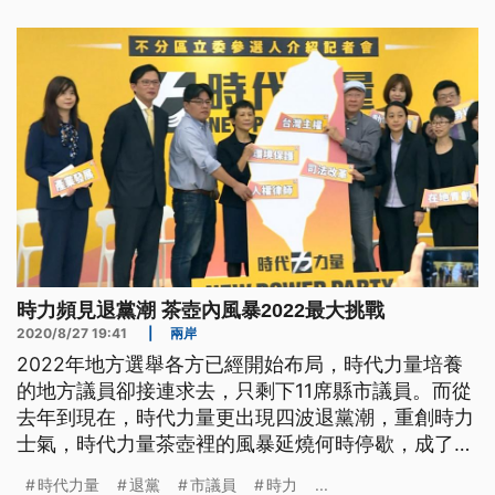
任何期待，決定以無黨籍身分在地方深耕。 高雄市
議員黃捷表示，「如果連這個(決策委員)選舉都要這
樣搞的話，我相信接下來，
時力頻見退黨潮 茶壺內風暴2022最大挑戰
2020/8/27 19:41
|
兩岸
2022年地方選舉各方已經開始布局，時代力量培養
的地方議員卻接連求去，只剩下11席縣市議員。而從
去年到現在，時代力量更出現四波退黨潮，重創時力
士氣，時代力量茶壺裡的風暴延燒何時停歇，成了最
大的挑戰。 無預警宣布退出時代力量的高雄市議員
時代力量
退黨
市議員
時力
...