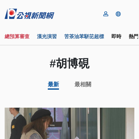
總預算審查
漢光演習
苦茶油苯駢芘超標
即時
熱門
#胡博硯
最新
最相關