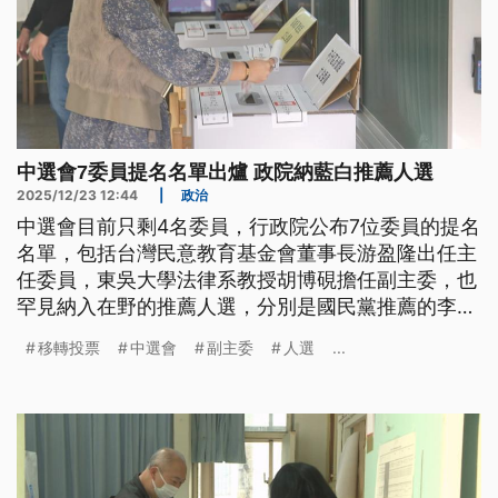
中選會7委員提名名單出爐 政院納藍白推薦人選
2025/12/23 12:44
|
政治
中選會目前只剩4名委員，行政院公布7位委員的提名
名單，包括台灣民意教育基金會董事長游盈隆出任主
任委員，東吳大學法律系教授胡博硯擔任副主委，也
罕見納入在野的推薦人選，分別是國民黨推薦的李禮
仲、蘇嘉宏，民眾黨推薦蘇子喬。游盈隆今（23）日
移轉投票
中選會
副主委
人選
...
表示，接受提名是苦差事、跳火坑，會不計毀譽，接
受最嚴厲的考驗。