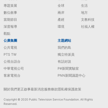
專題策展
全球
生活
數位敘事
兩岸
地方
當期節目
產經
文教科技
深度報導
環境
社福人權
觀點
公廣集團
主題網站
公共電視
我們的島
PTS TW
獨立特派員
公視台語台
有話好說
中華電視公司
P#新聞實驗室
客家電視台
PNN新聞議題中心
關於我們
更正啟事
最新消息
服務條款
隱私權保護政策
Copyright © 2020 Public Television Service Foundation. All Rights
Reserved.