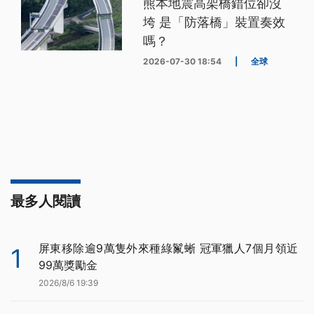
熊本地震高架橋錯位卻沒
垮 是「防落橋」裝置奏效
嗎？
2026-07-30 18:54
|
全球
最多人閱讀
屏東移除逾9萬隻外來種綠鬣蜥 冠軍獵人7個月領近
1
99萬獎勵金
2026/8/6 19:39