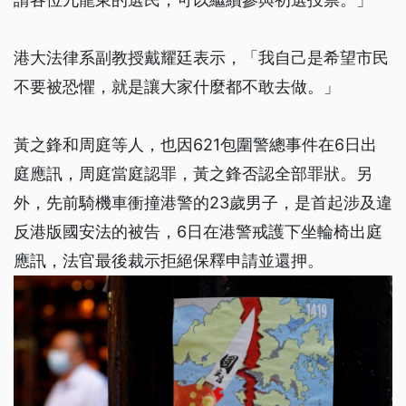
港大法律系副教授戴耀廷表示，「我自己是希望市民
不要被恐懼，就是讓大家什麼都不敢去做。」
黃之鋒和周庭等人，也因621包圍警總事件在6日出
庭應訊，周庭當庭認罪，黃之鋒否認全部罪狀。另
外，先前騎機車衝撞港警的23歲男子，是首起涉及違
反港版國安法的被告，6日在港警戒護下坐輪椅出庭
應訊，法官最後裁示拒絕保釋申請並還押。