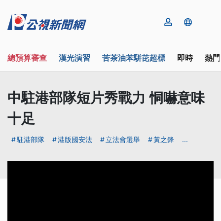
總預算審查
漢光演習
苦茶油苯駢芘超標
即時
熱門
中駐港部隊短片秀戰力 恫嚇意味
十足
駐港部隊
港版國安法
立法會選舉
黃之鋒
...