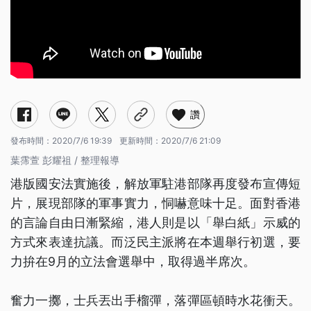
讚
發布時間：
2020/7/6 19:39
更新時間：
2020/7/6 21:09
葉霈萱 彭耀祖 / 整理報導
港版國安法實施後，解放軍駐港部隊再度發布宣傳短
片，展現部隊的軍事實力，恫嚇意味十足。面對香港
的言論自由日漸緊縮，港人則是以「舉白紙」示威的
方式來表達抗議。而泛民主派將在本週舉行初選，要
力拚在9月的立法會選舉中，取得過半席次。
奮力一擲，士兵丟出手榴彈，落彈區頓時水花衝天。