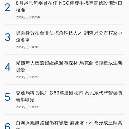
8月起已無委員在任 NCC停發手機等電信設備進口
2
核准
2026/8/6 12:58
隱匿身分在台非法挖角科技人才 調查局公布17家中
3
企名單
2026/8/5 16:03
光纖無人機遺留纜線遍布森林 烏克蘭指控造成生態
4
隱憂
2026/8/6 15:51
交通局科長帳戶多63萬遭疑收賄 為民眾代墊醫藥費
5
善舉曝光
2026/8/5 19:39
白海豚颱風路徑仍有變數 氣象署：不會形成三颱共
6