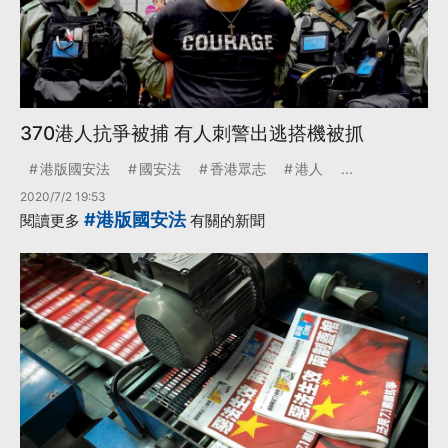
370港人抗爭被捕 有人刺警出逃搭機被抓
港版國安法
國安法
香港眾志
港人
...
2020/7/2 19:53
#港版國安法
閱讀更多
有關的新聞