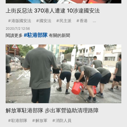
上街反惡法 370港人遭逮 10涉違國安法
港版國安法
國安法
民主派
香港
...
2020/7/2 12:56
#駐港部隊
閱讀更多
有關的新聞
解放軍駐港部隊 步出軍營協助清理路障
駐港部隊
解放軍
消防人員