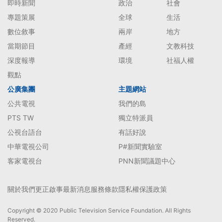
即時新聞
政治
社會
專題策展
全球
生活
數位敘事
兩岸
地方
當期節目
產經
文教科技
深度報導
環境
社福人權
觀點
公廣集團
主題網站
公共電視
我們的島
PTS TW
獨立特派員
公視台語台
有話好說
中華電視公司
P#新聞實驗室
客家電視台
PNN新聞議題中心
關於我們
更正啟事
最新消息
服務條款
隱私權保護政策
Copyright © 2020 Public Television Service Foundation. All Rights
Reserved.