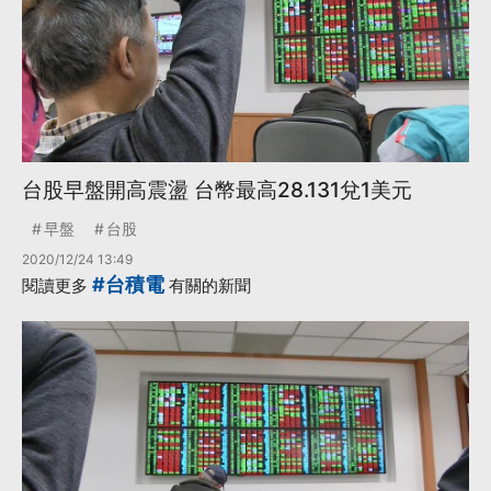
台股早盤開高震盪 台幣最高28.131兌1美元
早盤
台股
2020/12/24 13:49
#台積電
閱讀更多
有關的新聞