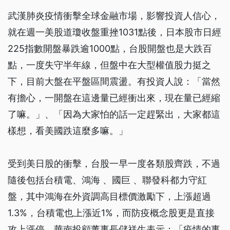
武漢肺炎疫情衝擊全球金融市場，影響投資人信心，
就在週一美股道瓊收盤重挫1031點後，日本股市日經
225指數開盤暴跌逾1000點，台股開盤也是大跌百
點，一度失守半年線，但盤中在大型權值股力挺之
下，目前大盤在平盤區間震盪。有投資人說：「當然
有擔心，一開盤在這邊量已經衝出來，現在量已經縮
了嘛。」、「因為大家怕的話一定趕緊出，大家都這
樣想，看美國跌這麼多嘛。」
受到美日股的衝擊，台股一早一度各類股齊跌，不過
隨後包括台積電、鴻海 、國巨 、聯發科都力守紅
盤，其中鴻海在外資調高目標價激勵下，上漲超過
1.3%，台積電也上漲近1%，而防疫概念股更是直接
攻上漲停。華南投顧董事長儲祥生表示：「疫情的事