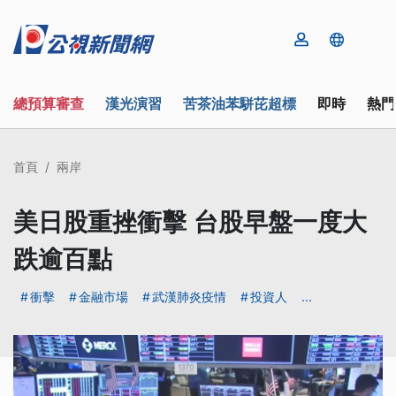
總預算審查
漢光演習
苦茶油苯駢芘超標
即時
熱門
首頁
兩岸
美日股重挫衝擊 台股早盤一度大
跌逾百點
衝擊
金融市場
武漢肺炎疫情
投資人
...