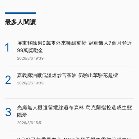
最多人閱讀
屏東移除逾9萬隻外來種綠鬣蜥 冠軍獵人7個月領近
1
99萬獎勵金
2026/8/6 19:39
嘉義麻油廠低溫焙炒苦茶油 仍驗出苯駢芘超標
2
2026/8/6 19:39
光纖無人機遺留纜線遍布森林 烏克蘭指控造成生態
3
隱憂
2026/8/6 15:51