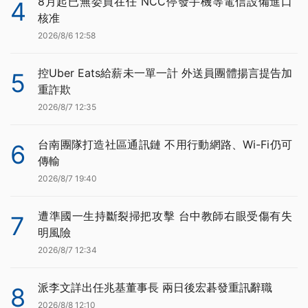
8月起已無委員在任 NCC停發手機等電信設備進口
4
核准
2026/8/6 12:58
控Uber Eats給薪未一單一計 外送員團體揚言提告加
5
重詐欺
2026/8/7 12:35
台南團隊打造社區通訊鏈 不用行動網路、Wi-Fi仍可
6
傳輸
2026/8/7 19:40
遭準國一生持斷裂掃把攻擊 台中教師右眼受傷有失
7
明風險
2026/8/7 12:34
派李文詳出任兆基董事長 兩日後宏碁發重訊辭職
8
2026/8/8 12:10