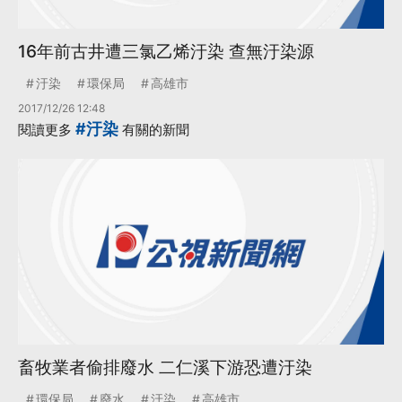
16年前古井遭三氯乙烯汙染 查無汙染源
汙染
環保局
高雄市
2017/12/26 12:48
#汙染
閱讀更多
有關的新聞
畜牧業者偷排廢水 二仁溪下游恐遭汙染
環保局
廢水
汙染
高雄市