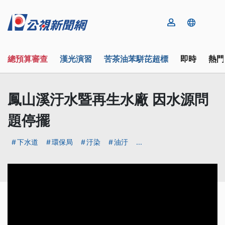
總預算審查
漢光演習
苦茶油苯駢芘超標
即時
熱門
鳳山溪汙水暨再生水廠 因水源問
題停擺
下水道
環保局
汙染
油汙
...