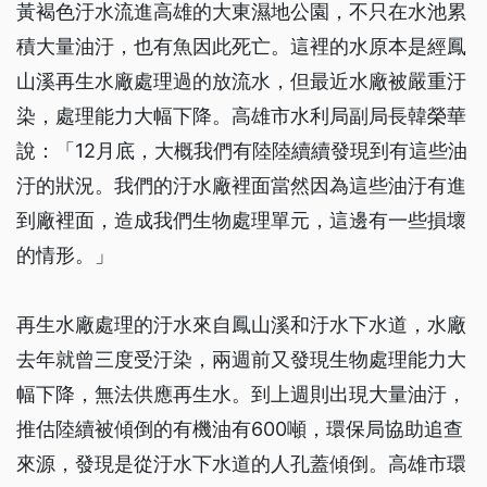
黃褐色汙水流進高雄的大東濕地公園，不只在水池累
積大量油汙，也有魚因此死亡。這裡的水原本是經鳳
山溪再生水廠處理過的放流水，但最近水廠被嚴重汙
染，處理能力大幅下降。高雄市水利局副局長韓榮華
說：「12月底，大概我們有陸陸續續發現到有這些油
汙的狀況。我們的汙水廠裡面當然因為這些油汙有進
到廠裡面，造成我們生物處理單元，這邊有一些損壞
的情形。」
再生水廠處理的汙水來自鳳山溪和汙水下水道，水廠
去年就曾三度受汙染，兩週前又發現生物處理能力大
幅下降，無法供應再生水。到上週則出現大量油汙，
推估陸續被傾倒的有機油有600噸，環保局協助追查
來源，發現是從汙水下水道的人孔蓋傾倒。高雄市環