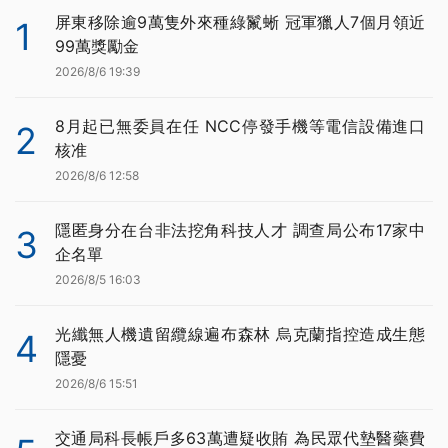
屏東移除逾9萬隻外來種綠鬣蜥 冠軍獵人7個月領近
1
99萬獎勵金
2026/8/6 19:39
8月起已無委員在任 NCC停發手機等電信設備進口
2
核准
2026/8/6 12:58
隱匿身分在台非法挖角科技人才 調查局公布17家中
3
企名單
2026/8/5 16:03
光纖無人機遺留纜線遍布森林 烏克蘭指控造成生態
4
隱憂
2026/8/6 15:51
交通局科長帳戶多63萬遭疑收賄 為民眾代墊醫藥費