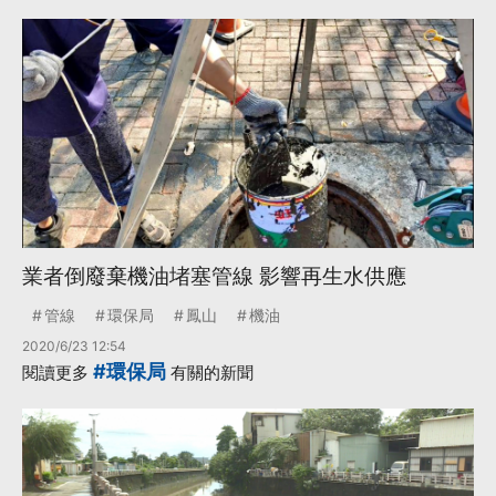
業者倒廢棄機油堵塞管線 影響再生水供應
管線
環保局
鳳山
機油
2020/6/23 12:54
#環保局
閱讀更多
有關的新聞