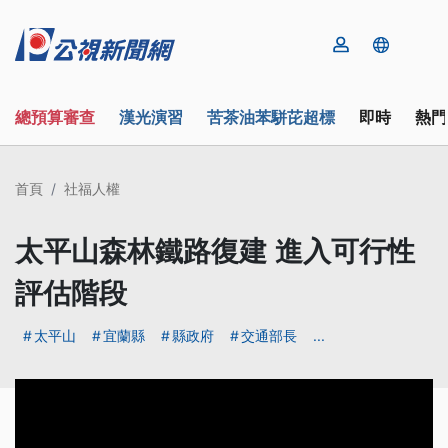
總預算審查
漢光演習
苦茶油苯駢芘超標
即時
熱門
首頁
社福人權
太平山森林鐵路復建 進入可行性
評估階段
太平山
宜蘭縣
縣政府
交通部長
...