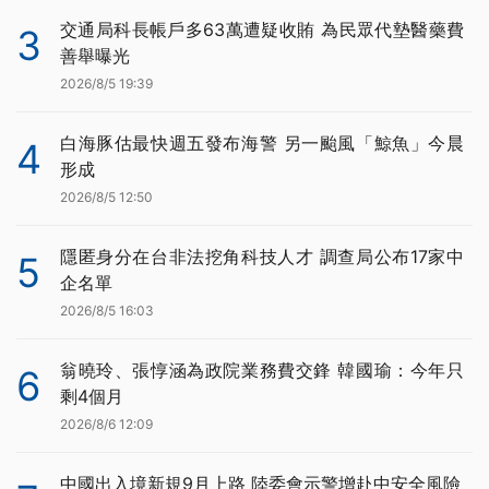
交通局科長帳戶多63萬遭疑收賄 為民眾代墊醫藥費
3
善舉曝光
2026/8/5 19:39
白海豚估最快週五發布海警 另一颱風「鯨魚」今晨
4
形成
2026/8/5 12:50
隱匿身分在台非法挖角科技人才 調查局公布17家中
5
企名單
2026/8/5 16:03
翁曉玲、張惇涵為政院業務費交鋒 韓國瑜：今年只
6
剩4個月
2026/8/6 12:09
中國出入境新規9月上路 陸委會示警增赴中安全風險