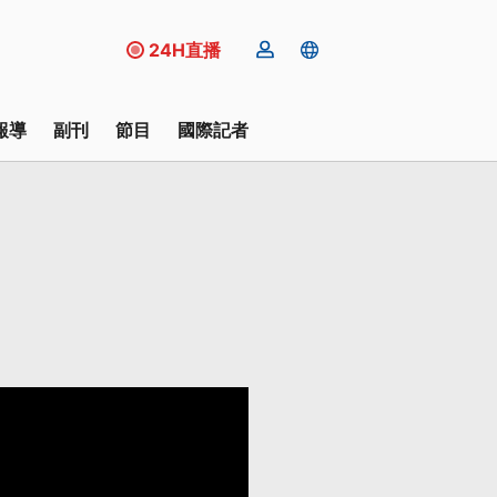
24H直播
報導
副刊
節目
國際記者