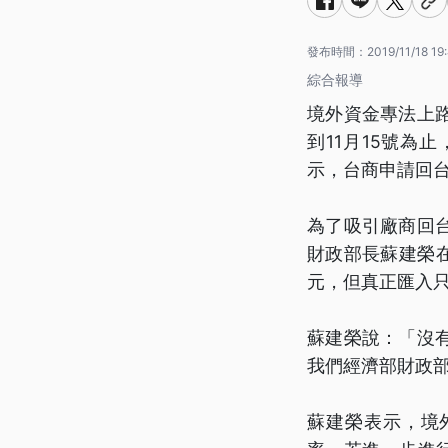
發布時間：
2019/11/18 19
綜合報導
境外資金專法上
到11月15號為
示，台商申請回台
為了吸引廠商回
財政部長蘇建榮在
元，但真正匯入只
蘇建榮說：「沒
我們經濟部財政
蘇建榮表示，境