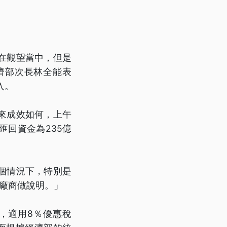
在觀望當中，但是
經濟部次長林全能表
入。
來成效如何，上午
匯回資金為235億
個情況下，特別是
廠商做說明。」
，適用8％優惠稅