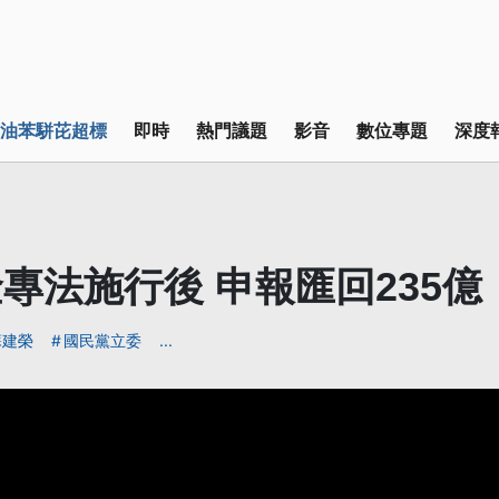
油苯駢芘超標
即時
熱門議題
影音
數位專題
深度
專法施行後 申報匯回235億
蘇建榮
國民黨立委
...