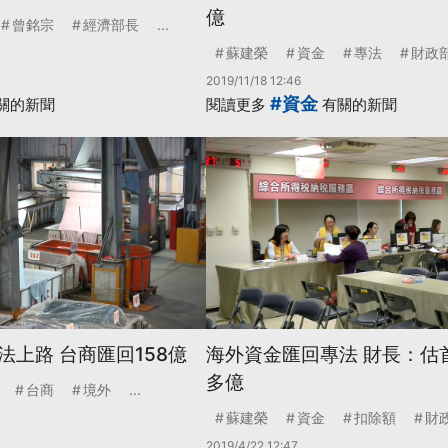
億
曾銘宗
經濟部長
...
蘇建榮
資金
專法
財政
2019/11/18 12:46
#資金
關的新聞
閱讀更多
有關的新聞
上路 台商匯回158億
海外資金匯回專法 財長：估首
多億
台商
境外
...
蘇建榮
資金
扣除額
財
2019/4/22 12:47