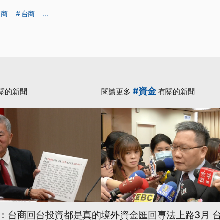
廠商
台商
...
#資金
關的新聞
閱讀更多
有關的新聞
：台商回台投資都是真的
境外資金匯回專法上路3月 台