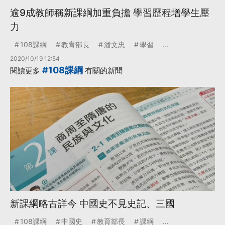
逾9成教師稱新課綱加重負擔 學習歷程增學生壓
力
108課綱
教育部長
潘文忠
學習
...
2020/10/19 12:54
#108課綱
閱讀更多
有關的新聞
新課綱略古詳今 中國史不見史記、三國
108課綱
中國史
教育部長
課綱
...