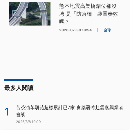
熊本地震高架橋錯位卻沒
垮 是「防落橋」裝置奏效
嗎？
2026-07-30 18:54
|
全球
最多人閱讀
苦茶油苯駢芘超標累計已7家 食藥署將赴雲嘉與業者
1
會談
2026/8/8 19:09