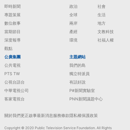
即時新聞
政治
社會
專題策展
全球
生活
數位敘事
兩岸
地方
當期節目
產經
文教科技
深度報導
環境
社福人權
觀點
公廣集團
主題網站
公共電視
我們的島
PTS TW
獨立特派員
公視台語台
有話好說
中華電視公司
P#新聞實驗室
客家電視台
PNN新聞議題中心
關於我們
更正啟事
最新消息
服務條款
隱私權保護政策
Copyright © 2020 Public Television Service Foundation. All Rights