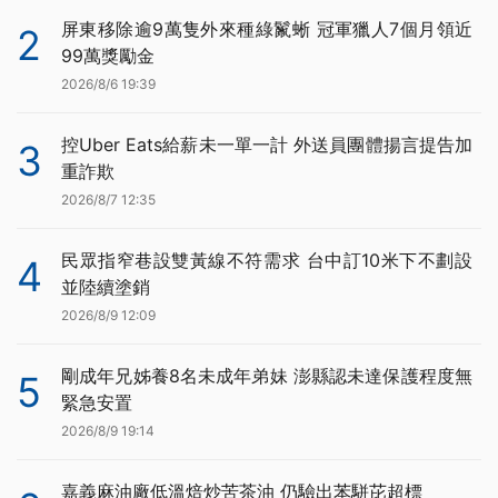
屏東移除逾9萬隻外來種綠鬣蜥 冠軍獵人7個月領近
2
99萬獎勵金
2026/8/6 19:39
控Uber Eats給薪未一單一計 外送員團體揚言提告加
3
重詐欺
2026/8/7 12:35
民眾指窄巷設雙黃線不符需求 台中訂10米下不劃設
4
並陸續塗銷
2026/8/9 12:09
剛成年兄姊養8名未成年弟妹 澎縣認未達保護程度無
5
緊急安置
2026/8/9 19:14
嘉義麻油廠低溫焙炒苦茶油 仍驗出苯駢芘超標