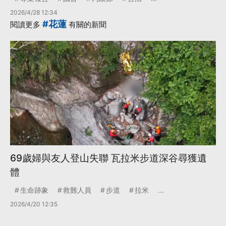
2026/4/28 12:34
#花蓮
閱讀更多
有關的新聞
69歲婦與友人登山失聯 瓦拉米步道深谷尋獲遺
體
生命跡象
救難人員
步道
拉米
...
2026/4/20 12:35