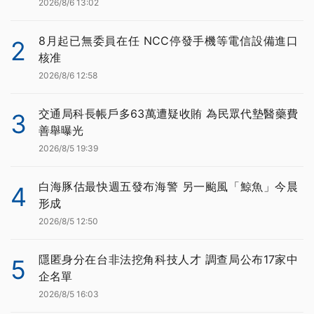
2026/8/6 13:02
8月起已無委員在任 NCC停發手機等電信設備進口
2
核准
2026/8/6 12:58
交通局科長帳戶多63萬遭疑收賄 為民眾代墊醫藥費
3
善舉曝光
2026/8/5 19:39
白海豚估最快週五發布海警 另一颱風「鯨魚」今晨
4
形成
2026/8/5 12:50
隱匿身分在台非法挖角科技人才 調查局公布17家中
5
企名單
2026/8/5 16:03