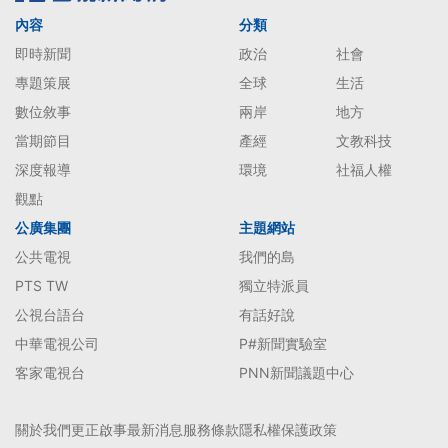
內容
分類
即時新聞
政治
社會
專題策展
全球
生活
數位敘事
兩岸
地方
當期節目
產經
文教科技
深度報導
環境
社福人權
觀點
公廣集團
主題網站
公共電視
我們的島
PTS TW
獨立特派員
公視台語台
有話好說
中華電視公司
P#新聞實驗室
客家電視台
PNN新聞議題中心
關於我們
更正啟事
最新消息
服務條款
隱私權保護政策