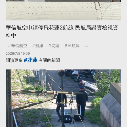
華信航空申請停飛花蓮2航線 民航局證實檢視資
料中
華信航空
航線
花蓮
民航局
...
2026/7/5 19:09
#花蓮
閱讀更多
有關的新聞