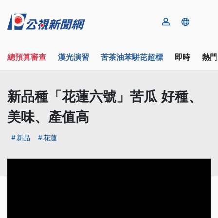
總預算審查
漢光演習
苦茶油苯駢芘超標
即時
熱門
新品種「花蓮六號」苦瓜 好種、
美味、產值高
新品
花蓮