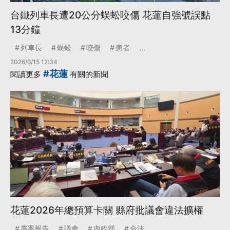
台鐵列車長遭20公分蜈蚣咬傷 花蓮自強號誤點
13分鐘
列車長
蜈蚣
咬傷
患者
...
2026/6/15 12:34
#花蓮
閱讀更多
有關的新聞
花蓮2026年總預算卡關 縣府批議會違法擴權
專案報告
議會
內政部
合法
...