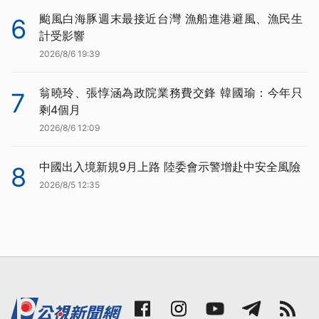
颱風白海豚週末最接近台灣 漁船進港避風、漁民生
6
計受影響
2026/8/6 19:39
翁曉玲、張惇涵為政院業務費交鋒 韓國瑜：今年只
7
剩4個月
2026/8/6 12:09
中國出入境新規9月上路 陸委會示警增赴中安全風險
8
2026/8/5 12:35