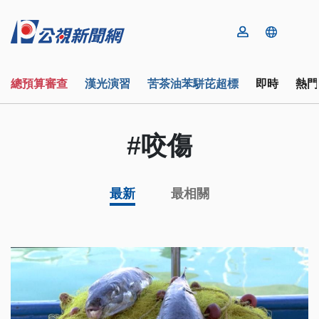
總預算審查
漢光演習
苦茶油苯駢芘超標
即時
熱門
#咬傷
最新
最相關