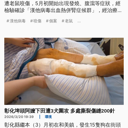
遭老鼠咬傷，5月初開始出現發燒、腹瀉等症狀，經
檢驗確診「漢他病毒出血熱併腎症候群」，經治療恢
復後，預計今日即可出院。疾管署指出，基因定序結
漢他病毒
咬傷
個案
老鼠
...
果為首爾病毒，致死率約1%，且過往無人傳人紀錄。
彰化埤頭阿嬤下田遭3犬圍攻 多處撕裂傷縫200針
2026/3/20 19:39
|
環境
彰化縣繼本（3）月初在和美鎮，發生15隻狗在街頭