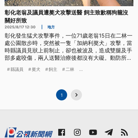
彰化老翁及議員遭獒犬攻擊送醫 飼主致歉稱狗籠沒
關好所致
2025/8/17 12:30
|
地方
彰化發生猛犬攻擊事件，一位71歲老翁15日在二林一
處公園散步時，突然被一隻「加納利獒犬」攻擊，當
時縣議員見狀上前制止，卻也被波及，造成雙腿及手
部多處咬傷，兩人送醫治療後都沒有大礙。動防所表
示，將了解飼主管理情形，若有違反《動保法》，將
縣議員
獒犬
飼主
二林
...
依法開罰。
1