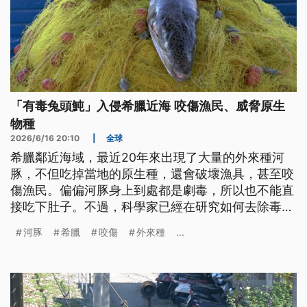
「有毒兔頭魨」入侵希臘近海 咬傷漁民、威脅原生
物種
2026/6/16 20:10
|
全球
希臘鄰近海域，最近20年來出現了大量的外來種河
豚，不但吃掉當地的原生種，還會破壞漁具，甚至咬
傷漁民。偏偏河豚身上到處都是劇毒，所以也不能直
接吃下肚子。不過，科學家已經在研究如何去除毒
素，把這些河豚變成堆肥或者魚飼料。
河豚
希臘
咬傷
外來種
...