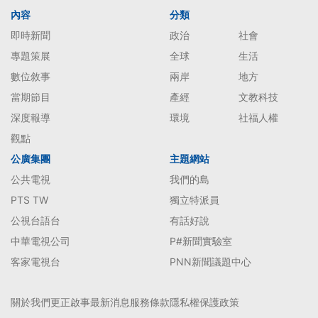
內容
分類
即時新聞
政治
社會
專題策展
全球
生活
數位敘事
兩岸
地方
當期節目
產經
文教科技
深度報導
環境
社福人權
觀點
公廣集團
主題網站
公共電視
我們的島
PTS TW
獨立特派員
公視台語台
有話好說
中華電視公司
P#新聞實驗室
客家電視台
PNN新聞議題中心
關於我們
更正啟事
最新消息
服務條款
隱私權保護政策