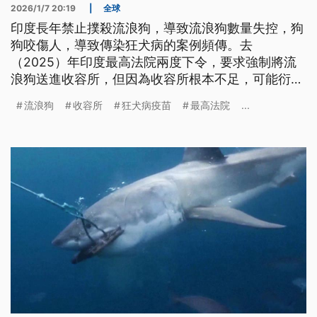
2026/1/7 20:19
|
全球
印度長年禁止撲殺流浪狗，導致流浪狗數量失控，狗
狗咬傷人，導致傳染狂犬病的案例頻傳。去
（2025）年印度最高法院兩度下令，要求強制將流
浪狗送進收容所，但因為收容所根本不足，可能衍生
變相撲殺，引發動保團體和民眾強烈反彈，目前如何
流浪狗
收容所
狂犬病疫苗
最高法院
...
處理流浪狗，仍是個傷腦筋的問題。