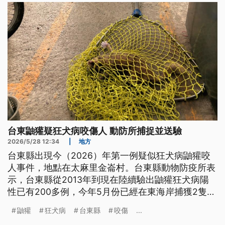
台東鼬獾疑狂犬病咬傷人 動防所捕捉並送驗
2026/5/28 12:34
|
地方
台東縣出現今（2026）年第一例疑似狂犬病鼬獾咬
人事件，地點在太麻里金崙村。台東縣動物防疫所表
示，台東縣從2013年到現在陸續驗出鼬獾狂犬病陽
性已有200多例，今年5月份已經在東海岸捕獲2隻，
其中1隻確定陽性，目前咬人的鼬獾已送到農業部獸
鼬獾
狂犬病
台東縣
咬傷
...
醫研究所化驗。動防所呼籲民眾，在白天看到凶悍的