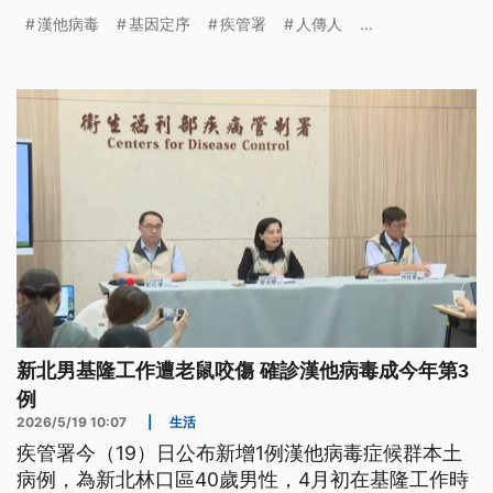
與先前荷蘭籍郵輪的「安地斯病毒」不同，不會人傳
漢他病毒
基因定序
疾管署
人傳人
...
人，個案同住及職場接觸者11人，目前均無疑似症
狀，將進行健康監測到7月1日為止。
新北男基隆工作遭老鼠咬傷 確診漢他病毒成今年第3
例
2026/5/19 10:07
|
生活
疾管署今（19）日公布新增1例漢他病毒症候群本土
病例，為新北林口區40歲男性，4月初在基隆工作時