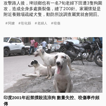
攻擊路人後，埤頭鄉也有一名7旬老婦下田遭3隻狗圍
攻，造成全身多處撕裂傷，縫了200針。家屬懷疑是
附近養雞場疏縱犬隻，動防所說調查屬實就會開罰。
阿嬤
彰化縣
老婦人
咬傷
印度2001年起禁撲殺流浪狗 數量失控、咬傷事件頻
傳