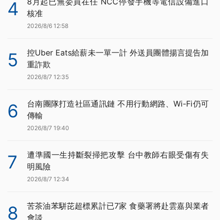
8月起已無委員在任 NCC停發手機等電信設備進口
4
核准
2026/8/6 12:58
控Uber Eats給薪未一單一計 外送員團體揚言提告加
5
重詐欺
2026/8/7 12:35
台南團隊打造社區通訊鏈 不用行動網路、Wi-Fi仍可
6
傳輸
2026/8/7 19:40
遭準國一生持斷裂掃把攻擊 台中教師右眼受傷有失
7
明風險
2026/8/7 12:34
苦茶油苯駢芘超標累計已7家 食藥署將赴雲嘉與業者
8
會談