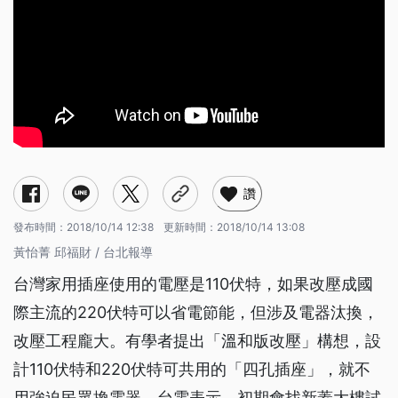
讚
發布時間：
2018/10/14 12:38
更新時間：
2018/10/14 13:08
黃怡菁 邱福財 / 台北報導
台灣家用插座使用的電壓是110伏特，如果改壓成國
際主流的220伏特可以省電節能，但涉及電器汰換，
改壓工程龐大。有學者提出「溫和版改壓」構想，設
計110伏特和220伏特可共用的「四孔插座」，就不
用強迫民眾換電器。台電表示，初期會找新蓋大樓試