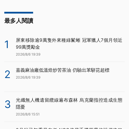
最多人閱讀
屏東移除逾9萬隻外來種綠鬣蜥 冠軍獵人7個月領近
1
99萬獎勵金
2026/8/6 19:39
嘉義麻油廠低溫焙炒苦茶油 仍驗出苯駢芘超標
2
2026/8/6 19:39
光纖無人機遺留纜線遍布森林 烏克蘭指控造成生態
3
隱憂
2026/8/6 15:51