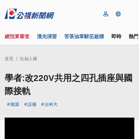
總預算審查
漢光演習
苦茶油苯駢芘超標
即時
熱門
首頁
社福人權
學者:改220V共用之四孔插座與國
際接軌
能源
設備
台科大