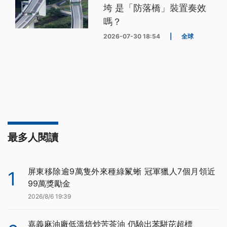
垮 是「防落橋」裝置奏效
嗎？
2026-07-30 18:54
|
全球
最多人閱讀
屏東移除逾9萬隻外來種綠鬣蜥 冠軍獵人7個月領近
1
99萬獎勵金
2026/8/6 19:39
嘉義麻油廠低溫焙炒苦茶油 仍驗出苯駢芘超標