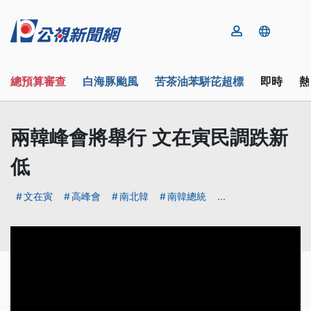
總預算審查
白海豚颱風
苦茶油苯駢芘超標
即時
熱
兩韓峰會將舉行 文在寅民調跌新
低
文在寅
高峰會
南北韓
南韓總統
...