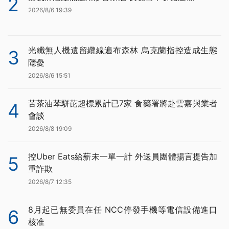
2
2026/8/6 19:39
光纖無人機遺留纜線遍布森林 烏克蘭指控造成生態
3
隱憂
2026/8/6 15:51
苦茶油苯駢芘超標累計已7家 食藥署將赴雲嘉與業者
4
會談
2026/8/8 19:09
控Uber Eats給薪未一單一計 外送員團體揚言提告加
5
重詐欺
2026/8/7 12:35
8月起已無委員在任 NCC停發手機等電信設備進口
6
核准