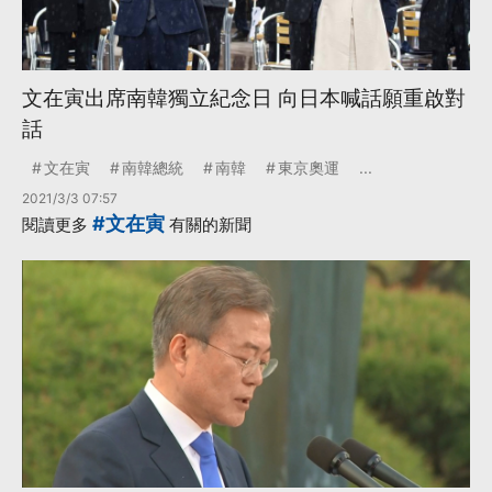
文在寅出席南韓獨立紀念日 向日本喊話願重啟對
話
文在寅
南韓總統
南韓
東京奧運
...
2021/3/3 07:57
#文在寅
閱讀更多
有關的新聞