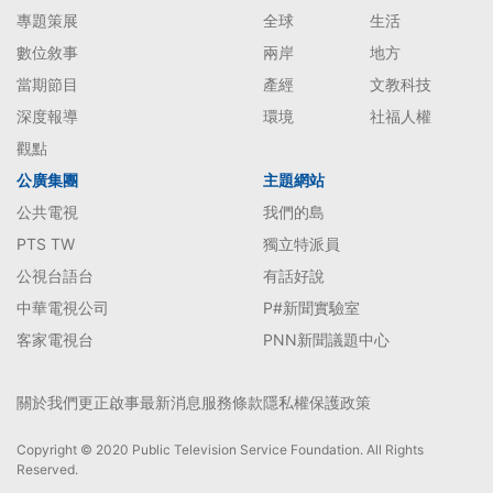
專題策展
全球
生活
數位敘事
兩岸
地方
當期節目
產經
文教科技
深度報導
環境
社福人權
觀點
公廣集團
主題網站
公共電視
我們的島
PTS TW
獨立特派員
公視台語台
有話好說
中華電視公司
P#新聞實驗室
客家電視台
PNN新聞議題中心
關於我們
更正啟事
最新消息
服務條款
隱私權保護政策
Copyright © 2020 Public Television Service Foundation. All Rights
Reserved.