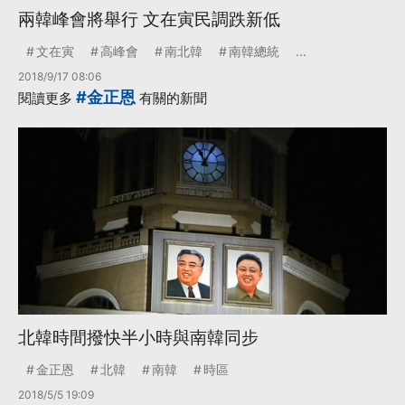
兩韓峰會將舉行 文在寅民調跌新低
文在寅
高峰會
南北韓
南韓總統
...
2018/9/17 08:06
#金正恩
閱讀更多
有關的新聞
北韓時間撥快半小時與南韓同步
金正恩
北韓
南韓
時區
2018/5/5 19:09