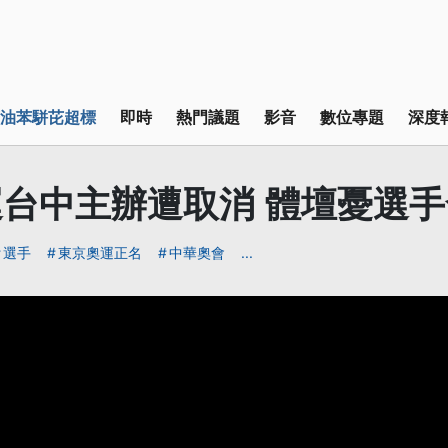
油苯駢芘超標
即時
熱門議題
影音
數位專題
深度
台中主辦遭取消 體壇憂選手
選手
東京奧運正名
中華奧會
...