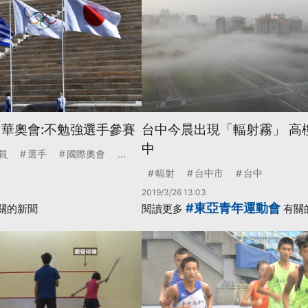
中華奧會:不勉強選手參賽
台中今晨出現「輻射霧」 高
中
員
選手
國際奧會
...
輻射
台中市
台中
2019/3/26 13:03
#東亞青年運動會
關的新聞
閱讀更多
有關