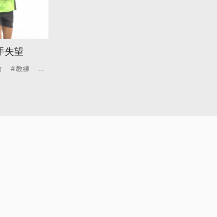
手失望
會
教練
...