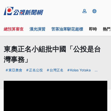
總預算審查
漢光演習
苦茶油苯駢芘超標
即時
熱門
東奧正名小組批中國「公投是台
灣事務」
東亞奧會
正名公投
台灣正名
Kolas Yotaka
...