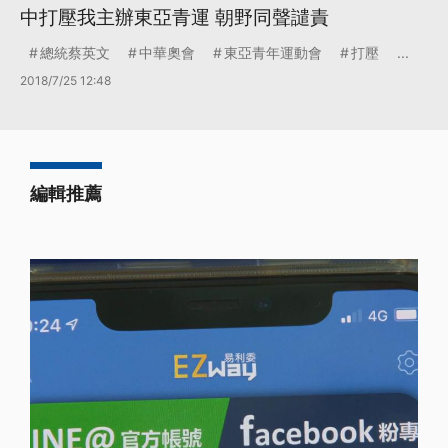
中打壓我主辦東亞青運 朝野同聲譴責
總統蔡英文
中華奧會
東亞青年運動會
打壓
...
2018/7/25 12:48
編輯推薦