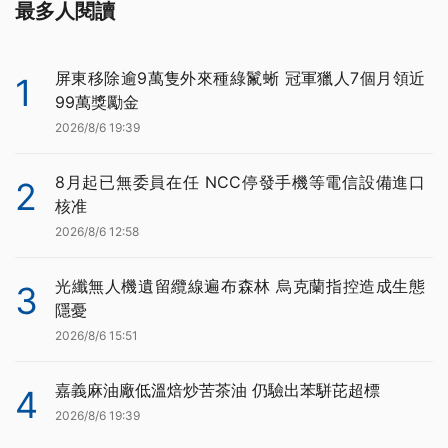
最多人閱讀
屏東移除逾9萬隻外來種綠鬣蜥 冠軍獵人7個月領近
1
99萬獎勵金
2026/8/6 19:39
8月起已無委員在任 NCC停發手機等電信設備進口
2
核准
2026/8/6 12:58
光纖無人機遺留纜線遍布森林 烏克蘭指控造成生態
3
隱憂
2026/8/6 15:51
嘉義麻油廠低溫焙炒苦茶油 仍驗出苯駢芘超標
4
2026/8/6 19:39