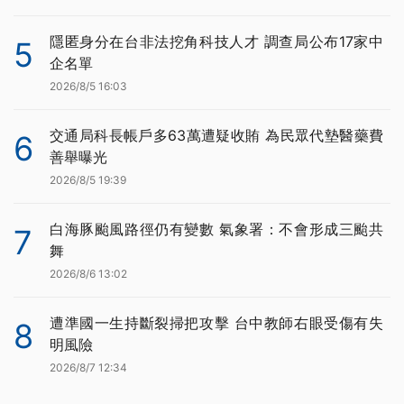
隱匿身分在台非法挖角科技人才 調查局公布17家中
5
企名單
2026/8/5 16:03
交通局科長帳戶多63萬遭疑收賄 為民眾代墊醫藥費
6
善舉曝光
2026/8/5 19:39
白海豚颱風路徑仍有變數 氣象署：不會形成三颱共
7
舞
2026/8/6 13:02
遭準國一生持斷裂掃把攻擊 台中教師右眼受傷有失
8
明風險
2026/8/7 12:34