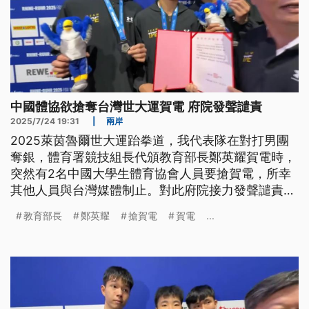
中國體協欲搶奪台灣世大運賀電 府院發聲譴責
2025/7/24 19:31
|
兩岸
2025萊茵魯爾世大運跆拳道，我代表隊在對打男團
奪銀，體育署競技組長代頒教育部長鄭英耀賀電時，
突然有2名中國大學生體育協會人員要搶賀電，所幸
其他人員與台灣媒體制止。對此府院接力發聲譴責，
教育部長鄭英耀更以野蠻土匪來形容，藍白兩黨主席
教育部長
鄭英耀
搶賀電
賀電
...
也表達譴責。