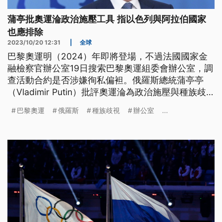
蒲亭批奧運淪政治施壓工具 指以色列與阿拉伯國家
也應排除
2023/10/20 12:31
|
全球
巴黎奧運明（2024）年即將登場，不過法國國家金
融檢察官辦公室19日搜索巴黎奧運組委會辦公室，調
查活動合約是否涉嫌徇私偏袒。俄羅斯總統蒲亭亭
（Vladimir Putin）批評奧運淪為政治施壓與種族歧
視的工具，還說半數阿拉伯國家跟以色列都應該被排
巴黎奧運
俄羅斯
種族歧視
辦公室
...
除在國際體育賽事之外。