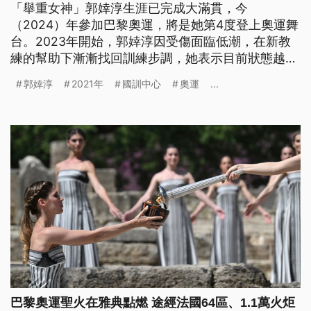
「舉重女神」郭婞淳生涯已完成大滿貫，今
（2024）年參加巴黎奧運，將是她第4度登上奧運舞
台。2023年開始，郭婞淳因受傷面臨低潮，在新教
練的幫助下漸漸找回訓練步調，她表示目前狀態越來
越好，面對奧運她再度燃起奪牌鬥志，將金牌設為目
郭婞淳
2021年
國訓中心
奧運
...
標。
巴黎奧運聖火在雅典點燃 途經法國64區、1.1萬火炬