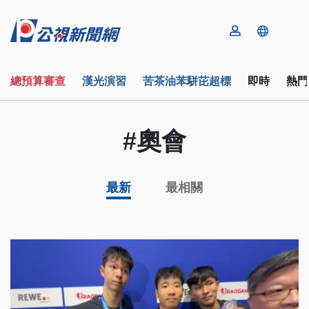
總預算審查
漢光演習
苦茶油苯駢芘超標
即時
熱門
#奧會
最新
最相關