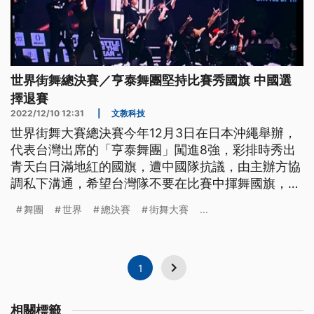
世界街舞總決賽／亨泰舞團堅持比賽秀國旗 中國選
擇退賽
2022/12/10 12:31
|
文教科技
世界街舞大賽總決賽今年12月3日在日本沖繩舉辦，
代表台灣出席的「亨泰舞團」闖進8強，彩排時秀出
青天白日滿地紅的國旗，遭中國隊抗議，由主辦方協
調私下溝通，希望台灣隊不要在比賽中揮舞國旗，但
亨泰的領隊徐立剛相當堅持，仍按原計畫準備，中國
舞團
世界
總決賽
街舞大賽
...
隊則選擇退賽。
1
相關標籤