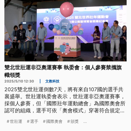
雙北世壯運非亞奧運賽事 執委會：個人參賽禁攜旗
幟領獎
2025/5/10 12:30
|
文教科技
2025雙北世壯運倒數7天，將有來自107國的選手共
襄盛舉。世壯運執委會表示，世壯運非亞奧運賽事，
採個人參賽，但「國際壯年運動總會」為國際奧會所
認可的組織，選手可依「奧會模式」穿著符合規定的
服裝，而頒獎時不能攜帶旗幟。
世壯運
選手
國際奧會
頒獎
...