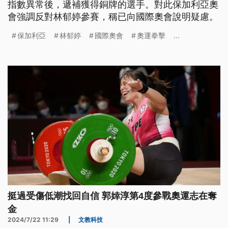
指數異常後，遞補獲得銅牌的選手。對此保加利亞奧
會強調反對林郁婷參賽，稱已向國際奧會說明疑慮。
保加利亞
林郁婷
國際奧會
奧運拳擊
...
挺過受傷低潮找回自信 郭婞淳第4度參戰奧運志在奪
金
2024/7/22 11:29
|
文教科技