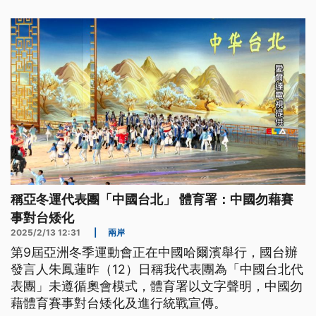
稱亞冬運代表團「中國台北」 體育署：中國勿藉賽
事對台矮化
2025/2/13 12:31
|
兩岸
第9屆亞洲冬季運動會正在中國哈爾濱舉行，國台辦
發言人朱鳳蓮昨（12）日稱我代表團為「中國台北代
表團」未遵循奧會模式，體育署以文字聲明，中國勿
藉體育賽事對台矮化及進行統戰宣傳。