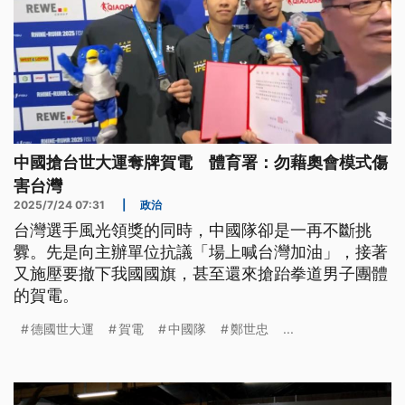
中國搶台世大運奪牌賀電 體育署：勿藉奧會模式傷
害台灣
2025/7/24 07:31
|
政治
台灣選手風光領獎的同時，中國隊卻是一再不斷挑
釁。先是向主辦單位抗議「場上喊台灣加油」，接著
又施壓要撤下我國國旗，甚至還來搶跆拳道男子團體
的賀電。
德國世大運
賀電
中國隊
鄭世忠
...