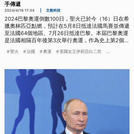
手傳遞
2024/4/16 17:34
|
文教科技
2024巴黎奧運倒數100日，聖火已於今（16）日在希
臘奧林匹亞點燃，預計在5月8日抵達法國馬賽並傳遞
至法國64個地區、7月26日抵達巴黎。本屆巴黎奧運
是法國相隔百年後第3次舉行奧運，作為史上第2個奧
運舉行國，法國在本次奧運上投入了許多心力，在聖
聖火
法國
奧運
英國女王伊莉莎白二世
...
火傳遞的路線與成員安排上也耗費心思。