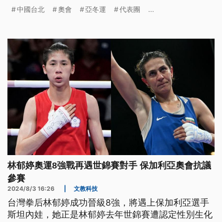
中國台北
奧會
亞冬運
代表團
...
林郁婷奧運8強戰再遇世錦賽對手 保加利亞奧會抗議
參賽
2024/8/3 16:26
|
文教科技
台灣拳后林郁婷成功晉級8強，將遇上保加利亞選手
斯坦內娃，她正是林郁婷去年世錦賽遭認定性別生化