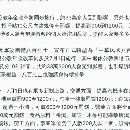
軍公教年金改革將同步施行，約33萬多人受到影響，另外
招呼站10公尺內違規停車罰鍰，提高到900到1200元
售6大類含塑膠微粒的個人清潔用品等，提醒大家要多多
反軍改團體八百壯士，宣布正式轉型為「中華民國八
公教年金改革同步於7月1日施行，其中退休公教與退伍
及分10年歸零，共約33萬3000人會受到影響，也引爆
憲爭權益，八百壯士也強調會持續抗爭。
，7月1日也有眾多新制上路，交通方面，提高汽機車在
機車處罰900至1200元，汽車一律處罰鍰1200元；縮
超過一小時，可處600至1200元罰鍰，醫藥方面將
00萬元罰鍰；食品原料「番瀉」加註「本品可能導致腹
元罰鍰。勞工方面，事業單位勞工人數200人以上者，須