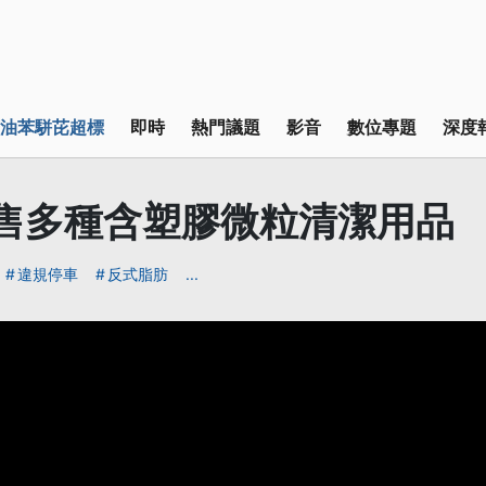
油苯駢芘超標
即時
熱門議題
影音
數位專題
深度
售多種含塑膠微粒清潔用品
違規停車
反式脂肪
...