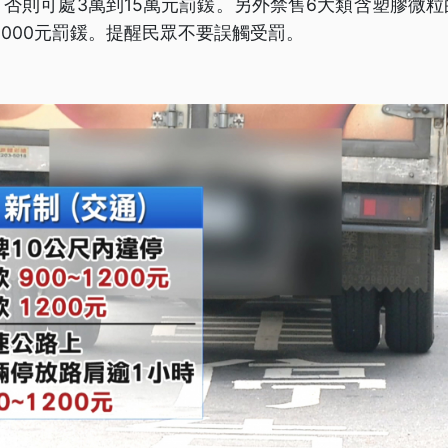
否則可處3萬到15萬元罰鍰。另外禁售6大類含塑膠微
到6000元罰鍰。提醒民眾不要誤觸受罰。