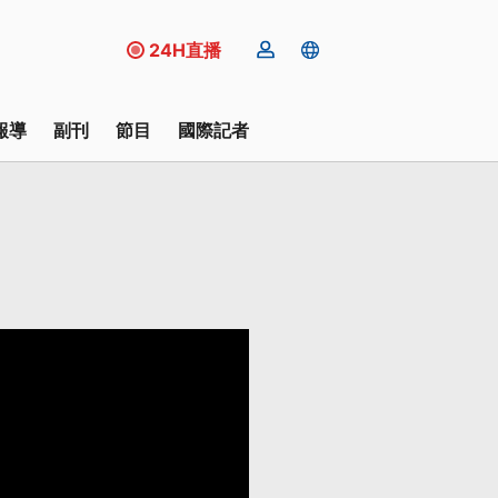
24H直播
報導
副刊
節目
國際記者