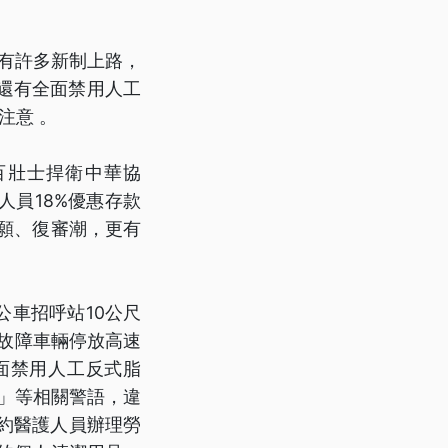
也有許多新制上路，
，還有全面禁用人工
注意 。
百壯士捍衛中華協
人員18%優惠存款
訴願、復審潮，更有
公車招呼站10公尺
短故障車輛停放高速
全面禁用人工反式脂
瀉」等相關警語，違
特約醫護人員辦理勞