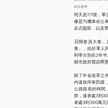
綜合報導
明天是7/1號，
像是汽機車在公車
反式脂肪，以及禁
召開會員大會，
會」，由於軍人與
利率分別在2年半
縣市政府聲請釋
除了年金改革之外
內違規停車罰鍰，
公路路肩的時間，
肪，違者處3到3
者處3到300萬