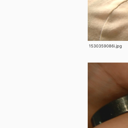
1530359086i.jpg