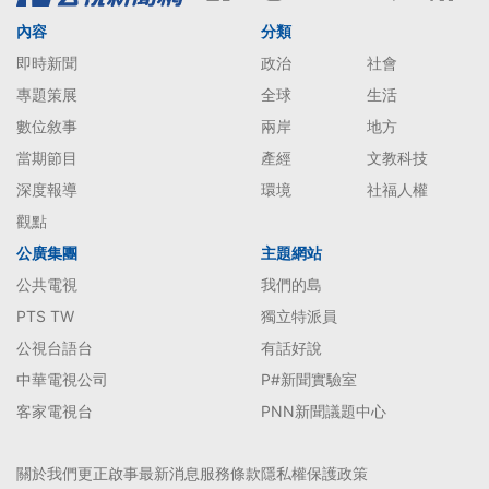
內容
分類
即時新聞
政治
社會
專題策展
全球
生活
數位敘事
兩岸
地方
當期節目
產經
文教科技
深度報導
環境
社福人權
觀點
公廣集團
主題網站
公共電視
我們的島
PTS TW
獨立特派員
公視台語台
有話好說
中華電視公司
P#新聞實驗室
客家電視台
PNN新聞議題中心
關於我們
更正啟事
最新消息
服務條款
隱私權保護政策