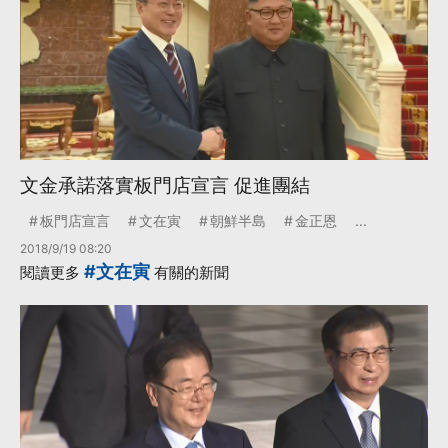
文金承諾落實板門店宣言 促進團結
板門店宣言
文在寅
朝鮮半島
金正恩
...
2018/9/19 08:20
#文在寅
閱讀更多
有關的新聞