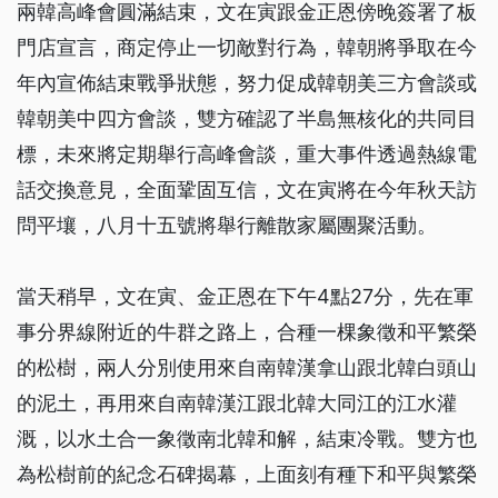
兩韓高峰會圓滿結束，文在寅跟金正恩傍晚簽署了板
門店宣言，商定停止一切敵對行為，韓朝將爭取在今
年內宣佈結束戰爭狀態，努力促成韓朝美三方會談或
韓朝美中四方會談，雙方確認了半島無核化的共同目
標，未來將定期舉行高峰會談，重大事件透過熱線電
話交換意見，全面鞏固互信，文在寅將在今年秋天訪
問平壤，八月十五號將舉行離散家屬團聚活動。
當天稍早，文在寅、金正恩在下午4點27分，先在軍
事分界線附近的牛群之路上，合種一棵象徵和平繁榮
的松樹，兩人分別使用來自南韓漢拿山跟北韓白頭山
的泥土，再用來自南韓漢江跟北韓大同江的江水灌
溉，以水土合一象徵南北韓和解，結束冷戰。雙方也
為松樹前的紀念石碑揭幕，上面刻有種下和平與繁榮