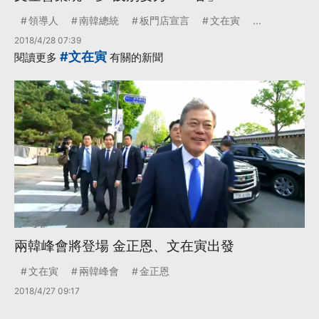
領導人
南韓總統
板門店宣言
文在寅
...
2018/4/28 07:39
#文在寅
閱讀更多
有關的新聞
兩韓峰會將登場 金正恩、文在寅出發
文在寅
兩韓峰會
金正恩
2018/4/27 09:17