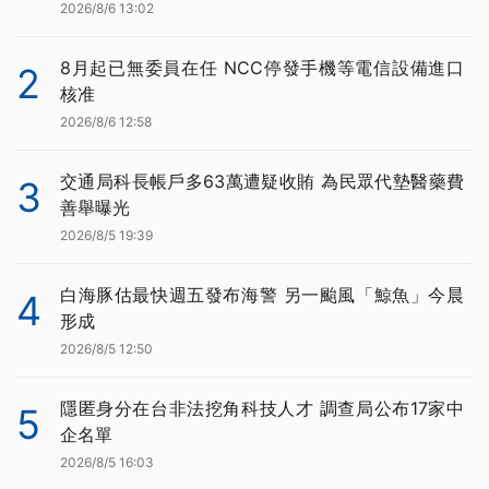
2026/8/6 13:02
8月起已無委員在任 NCC停發手機等電信設備進口
2
核准
2026/8/6 12:58
交通局科長帳戶多63萬遭疑收賄 為民眾代墊醫藥費
3
善舉曝光
2026/8/5 19:39
白海豚估最快週五發布海警 另一颱風「鯨魚」今晨
4
形成
2026/8/5 12:50
隱匿身分在台非法挖角科技人才 調查局公布17家中
5
企名單
2026/8/5 16:03