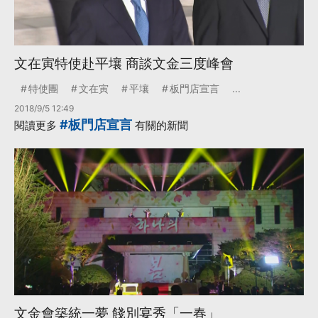
文在寅特使赴平壤 商談文金三度峰會
特使團
文在寅
平壤
板門店宣言
...
2018/9/5 12:49
#板門店宣言
閱讀更多
有關的新聞
文金會築統一夢 餞別宴秀「一春」