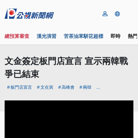
總預算審查
漢光演習
苦茶油苯駢芘超標
即時
熱門
文金簽定板門店宣言 宣示兩韓戰
爭已結束
板門店宣言
文在寅
高峰會
兩韓
...