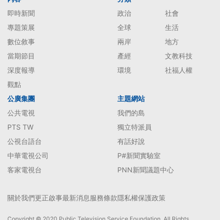
即時新聞
政治
社會
專題策展
全球
生活
數位敘事
兩岸
地方
當期節目
產經
文教科技
深度報導
環境
社福人權
觀點
公廣集團
主題網站
公共電視
我們的島
PTS TW
獨立特派員
公視台語台
有話好說
中華電視公司
P#新聞實驗室
客家電視台
PNN新聞議題中心
關於我們
更正啟事
最新消息
服務條款
隱私權保護政策
Copyright © 2020 Public Television Service Foundation. All Rights