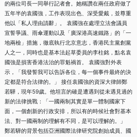
的兩位司長一同舉行記者會。她稱讚在兩任政府做了
五年半的袁國強，工作表現出色、深受愛戴，並尊重
他以「私人理由請辭」。 袁國強在處理立法會議員
宣誓爭議、雨傘運動以及「廣深港高速鐵路」的「一
地兩檢」措施，徹底執行北京意志，香港民主黨創黨
人之一，同時也是基本法起草委員的李柱銘，點名袁
國強是損害香港法治的罪魁禍首。 袁國強對外表
示，「我發誓我可以告訴各位，每一個事件最終的決
定都是符合法律的。」 接任袁國強的資深大律師鄭
若驊，現年59歲。他坦言的確是遭遇到從未遇見過的
新的法律挑戰：「一國兩制其實是單一體制國家下
面，一個創新的行政安排，所以有的時候社會對基本
法、對一國兩制的理解有不同，是可以理解的。」
鄭若驊的背景包括亞洲國際法律研究院創始成員、國