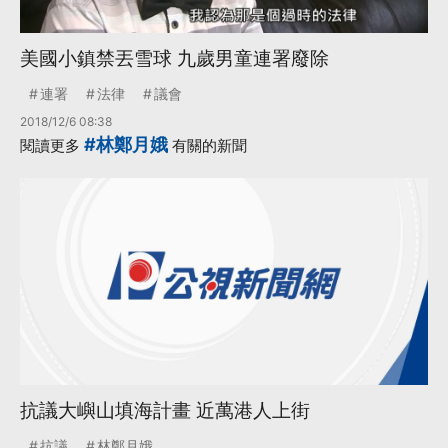
美國小鎮禁丟雪球 九歲男童連署廢除
連署
法律
議會
2018/12/6 08:38
#林鄭月娥
閱讀更多
有關的新聞
抗議大嶼山填海計畫 近萬港人上街
抗議
林鄭月娥