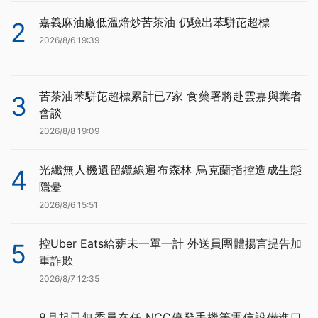
嘉義麻油廠低溫焙炒苦茶油 仍驗出苯駢芘超標
2
2026/8/6 19:39
苦茶油苯駢芘超標累計已7家 食藥署將赴雲嘉與業者
3
會談
2026/8/8 19:09
光纖無人機遺留纜線遍布森林 烏克蘭指控造成生態
4
隱憂
2026/8/6 15:51
控Uber Eats給薪未一單一計 外送員團體揚言提告加
5
重詐欺
2026/8/7 12:35
8月起已無委員在任 NCC停發手機等電信設備進口