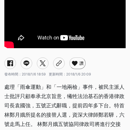
讚
發布時間：
2018/1/6 18:59
更新時間：
2018/1/6 20:09
處理「雨傘運動」和「一地兩檢」事件，被民主派人
士批評只顧奉承北京旨意，犧牲法治基石的香港律政
司長袁國強，五號正式辭職，提前四年多下台。特首
林鄭月娥所提名的接替人選，資深大律師鄭若驊，六
號走馬上任。 林鄭月娥五號協同律政司將進行交接