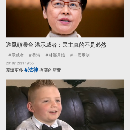
避風頭滯台 港示威者：民主真的不是必然
示威者
香港
林鄭月娥
一國兩制
2019/12/31 19:55
#法律
閱讀更多
有關的新聞