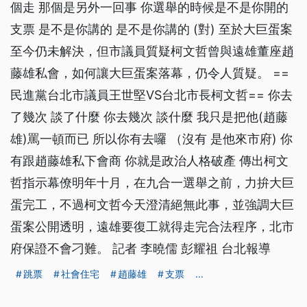
個走 那個是另外一回事 你選舉的時候是不是你開的
支票 是不是你講的 是不是你講的 (對) 至於大巨蛋案
至今仍未解決，但市議員質疑柯文哲曾與遠雄董座趙
藤雄私會，如何讓大巨蛋案落幕，仍令人質疑。 ==
民進黨台北市議員王世堅VS台北市長柯文哲== 你去
了幾次 談了什麼 你去幾次 談什麼 我只是把他(趙藤
雄)罵一頓而已 所以你有去囉 （沒有 是他來市府) 你
有跟趙藤雄私下會商 你就是政治人格破產 傳出柯文
哲指示幕僚明年十月，在九合一選舉之前，力拚大巨
蛋完工，不過柯文哲今天澄清絕無此事，並強調大巨
蛋案公開透明，遠雄要復工就得走完合法程序，北市
府保證不會刁難。 記者 李曉儒 彭耀祖 台北報導
跳票
社會住宅
趙藤雄
支票
...