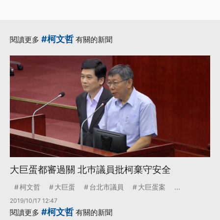
#柯文哲
閱讀更多
有關的新聞
大巨蛋都審過關 北巿議員批柯棄守安全
柯文哲
大巨蛋
台北市議員
大巨蛋案
...
2019/10/17 12:47
#柯文哲
閱讀更多
有關的新聞