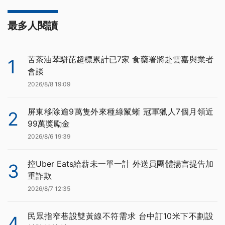
最多人閱讀
苦茶油苯駢芘超標累計已7家 食藥署將赴雲嘉與業者
1
會談
2026/8/8 19:09
屏東移除逾9萬隻外來種綠鬣蜥 冠軍獵人7個月領近
2
99萬獎勵金
2026/8/6 19:39
控Uber Eats給薪未一單一計 外送員團體揚言提告加
3
重詐欺
2026/8/7 12:35
民眾指窄巷設雙黃線不符需求 台中訂10米下不劃設
4