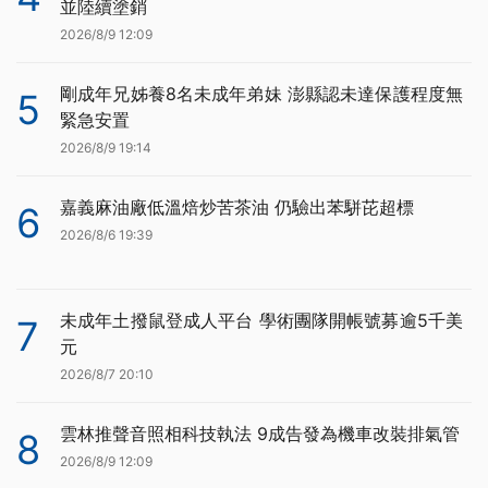
並陸續塗銷
2026/8/9 12:09
剛成年兄姊養8名未成年弟妹 澎縣認未達保護程度無
5
緊急安置
2026/8/9 19:14
嘉義麻油廠低溫焙炒苦茶油 仍驗出苯駢芘超標
6
2026/8/6 19:39
未成年土撥鼠登成人平台 學術團隊開帳號募逾5千美
7
元
2026/8/7 20:10
雲林推聲音照相科技執法 9成告發為機車改裝排氣管
8
2026/8/9 12:09