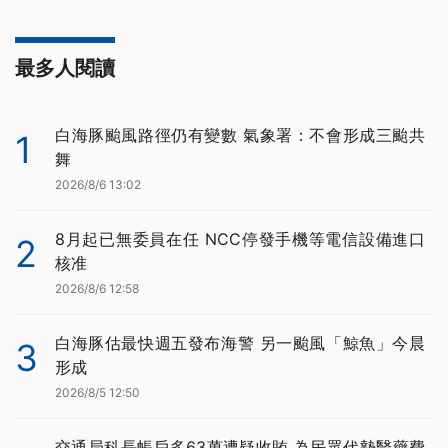
最多人閱讀
白海豚颱風路徑仍有變數 氣象署：不會形成三颱共
1
舞
2026/8/6 13:02
8月起已無委員在任 NCC停發手機等電信設備進口
2
核准
2026/8/6 12:58
白海豚估最快週五發布海警 另一颱風「鯨魚」今晨
3
形成
2026/8/5 12:50
交通局科長帳戶多63萬遭疑收賄 為民眾代墊醫藥費