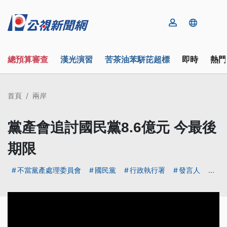
總預算審查
漢光演習
苦茶油苯駢芘超標
即時
熱門
首頁
兩岸
黨產會追討國民黨8.6億元 今最後
期限
不當黨產處理委員會
國民黨
行政執行署
發言人
...