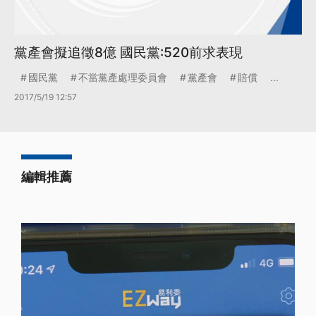
黨產會擬追徵8億 國民黨:520前求表現
國民黨
不當黨產處理委員會
黨產會
賠償
...
2017/5/19 12:57
編輯推薦