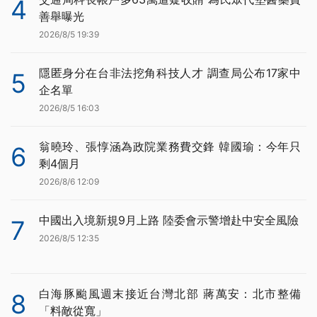
4
善舉曝光
2026/8/5 19:39
隱匿身分在台非法挖角科技人才 調查局公布17家中
5
企名單
2026/8/5 16:03
翁曉玲、張惇涵為政院業務費交鋒 韓國瑜：今年只
6
剩4個月
2026/8/6 12:09
中國出入境新規9月上路 陸委會示警增赴中安全風險
7
2026/8/5 12:35
白海豚颱風週末接近台灣北部 蔣萬安：北市整備
8
「料敵從寬」