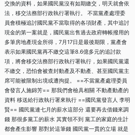
交換的資料，如果國民黨沒有如期繳交，明天就會依
法，移交法務部行政執行署執行。 不當黨產處理委
員會積極追討國民黨不當取得的各項財產，其中追討
現金的第一案就是，國民黨出售過去政府轉帳撥用的
多筆房地產現金所得，7月17日是最後期限，黨產會
表示如果國民黨再不繳交這筆8.6億多元的追討款
項，將會移交法務部行政執行署執行，如果國民黨還
不繳交，恐怕會被查封動產及不動產、甚至國民黨主
席可能被限制出境或遭拘提。 ==不當黨產處理委員
會發言人施錦芳== 那我們會檢具相關 不動產動產的
資料 移送給行政執行署來執行 ==國民黨發言人 李明
賢== 國民黨連七月的薪水這部分 還要再去借錢來調
錢 那很多黨工的薪水 其實領不到 黨工的家庭的生計
都會產生影響 那對於這筆錢 國民黨一貫的立場 就是