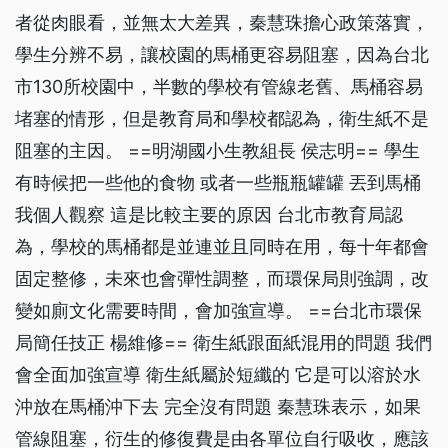
者從肉眼看，並無太大差異，秦慧珠擔心政策落實，
學生分辨不易，讓校園的馬桶更容易阻塞，因為台北
市130所校園中，半數的學校有管線老舊、馬桶容易
堵塞的情形，但是教育局和學校都認為，衛生紙不是
阻塞的主因。 ==明湖國小生教組長 侯志明== 學生
有時候把一些他的食物 或者一些瓶瓶罐罐 丟到馬桶
我個人觀察 這是比較主要的原因 台北市教育局認
為，學校的馬桶都是並連並且同時在用，每十年都會
固定整修，未來也會彈性調整，而環保局則強調，改
變如廁文化需要時間，會加強宣導。 ==台北市環保
局簡任技正 楊維修== 衛生紙跟面紙混用的問題 我們
會全面加強宣導 衛生紙屬於短纖的 它是可以溶於水
沖放在馬桶沖下去 完全沒有問題 秦慧珠表示，如果
管線阻塞，衍生的修復費是由各單位自行吸收，應該