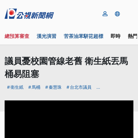
總預算審查
漢光演習
苦茶油苯駢芘超標
即時
熱門
議員憂校園管線老舊 衛生紙丟馬
桶易阻塞
衛生紙
馬桶
秦慧珠
台北市議員
...