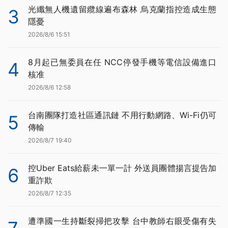
光纖無人機遺留纜線遍布森林 烏克蘭指控造成生態
3
隱憂
2026/8/6 15:51
8月起已無委員在任 NCC停發手機等電信設備進口
4
核准
2026/8/6 12:58
台南團隊打造社區通訊鏈 不用行動網路、Wi-Fi仍可
5
傳輸
2026/8/7 19:40
控Uber Eats給薪未一單一計 外送員團體揚言提告加
6
重詐欺
2026/8/7 12:35
遭準國一生持斷裂掃把攻擊 台中教師右眼受傷有失