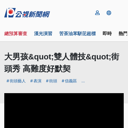
總預算審查
漢光演習
苦茶油苯駢芘超標
即時
熱門
大男孩&quot;雙人體技&quot;街
頭秀 高難度好默契
街頭藝人
表演
街頭
信義區
...