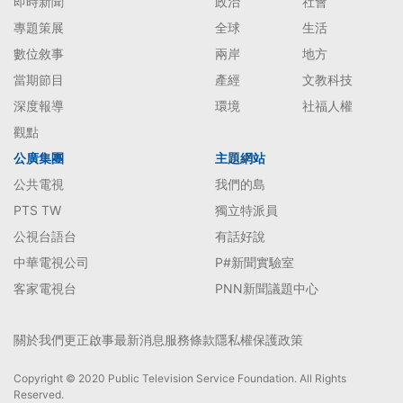
即時新聞
政治
社會
專題策展
全球
生活
數位敘事
兩岸
地方
當期節目
產經
文教科技
深度報導
環境
社福人權
觀點
公廣集團
主題網站
公共電視
我們的島
PTS TW
獨立特派員
公視台語台
有話好說
中華電視公司
P#新聞實驗室
客家電視台
PNN新聞議題中心
關於我們
更正啟事
最新消息
服務條款
隱私權保護政策
Copyright © 2020 Public Television Service Foundation. All Rights
Reserved.