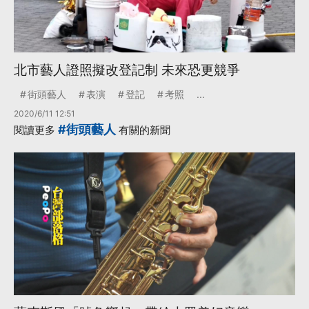
北市藝人證照擬改登記制 未來恐更競爭
街頭藝人
表演
登記
考照
...
2020/6/11 12:51
#街頭藝人
閱讀更多
有關的新聞