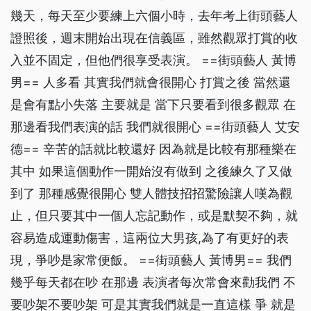
幾天，每天至少要練上六個小時，去年考上街頭藝人
證照後，週末開始出現在信義區，雖然觀眾打賞的收
入並不固定，但他們很享受表演。 ==街頭藝人 黃博
男== 人多看 其實我們就會很開心 打賞之後 當然還
是會有點小失落 主要就是 當下只要看到很多觀眾 在
那邊看我們表演的話 我們就很開心 ==街頭藝人 艾安
德== 辛苦的話就比較還好 因為就是比較有那種樂在
其中 如果這個動作一開始沒有做到 之後練久了又做
到了 那種感覺很開心 雙人體技招招驚險讓人嘆為觀
止，但只要其中一個人忘記動作，或是默契不夠，就
容易造成運動傷害，這兩位大男孩,為了有更好的表
現，爭吵是家常便飯。 ==街頭藝人 黃博男== 我們
幾乎每天都在吵 在那邊 表演者每次常會來勸我們 不
要吵架不要吵架 可是其實我們就是一直這樣 爭 就是