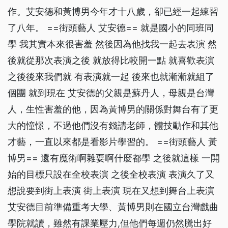
作。艾安德和黃博男今年才十八歲，卻已經一起練習
了八年。 ==街頭藝人 艾安德== 就是國小的同班同
學 我其實本來很害羞 然後因為他找我一起去表演 然
後就從那次表演之後 就放得比較開一點 就喜歡表演
之後後來我們就 有表演就一起 後來也就漸漸就組了
個團 就到現在 艾安德的父親是蘇丹人，母親是台灣
人，生性害羞的他，因為黃博男的關係對舞台有了更
大的憧憬，不過他們沒有錢請老師，體技動作和其他
才藝，一直以來都是看影片學習的。 ==街頭藝人 黃
博男== 還有魔術啊雜耍啊什麼都學 之後就這樣 一開
始的目標只設在全校表演 之後全校表演 表演久了又
想說要到街上表演 街上表演 現在又想到舞台上表演
艾安德目前準備重考大學、黃博男則在國立台灣戲曲
學院就讀，雖然有課業壓力,但他們每週仍然騰出好