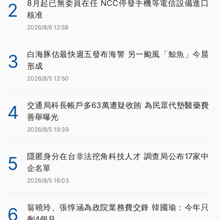
8月起已無委員在任 NCC停發手機等電信設備進口
2
核准
2026/8/6 12:58
白海豚估最快週五發布海警 另一颱風「鯨魚」今晨
3
形成
2026/8/5 12:50
交通局科長帳戶多63萬遭疑收賄 為民眾代墊醫藥費
4
善舉曝光
2026/8/5 19:39
隱匿身分在台非法挖角科技人才 調查局公布17家中
5
企名單
2026/8/5 16:03
翁曉玲、張惇涵為政院業務費交鋒 韓國瑜：今年只
6
剩4個月