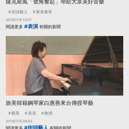
薩克斯風「號角響起」帶給大眾美好音樂
街頭藝人
家長會長
2019/7/18 13:01
#表演
閱讀更多
有關的新聞
旅美韓籍鋼琴家白惠善來台傳授琴藝
觀眾
表演
教授
2019/7/15 08:53
#街頭藝人
閱讀更多
有關的新聞