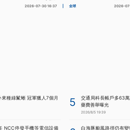
2026-07-30 16:37
|
全球
2026-07
外來種綠鬣蜥 冠軍獵人7個月
交通局科長帳戶多63萬
5
藥費善舉曝光
2026/8/5 19:39
任 NCC停發手機等電信設備
白海豚颱風路徑仍有變