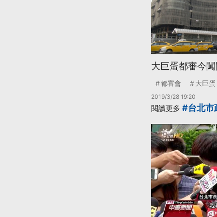
大巨蛋都審今闖
都審會
大巨蛋
2019/3/28 19:20
#台北市
閱讀更多