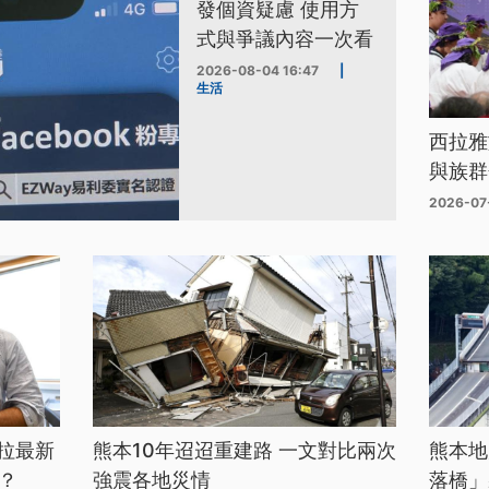
發個資疑慮 使用方
式與爭議內容一次看
2026-08-04 16:47
|
生活
西拉雅
與族群
2026-07
拉最新
熊本10年迢迢重建路 一文對比兩次
熊本地
？
強震各地災情
落橋」