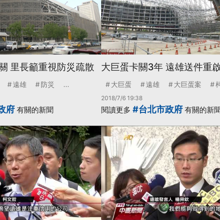
關 里長籲重視防災疏散
大巨蛋卡關3年 遠雄送件重
遠雄
防災
...
大巨蛋
遠雄
大巨蛋案
2018/7/6 19:38
政府
#台北市政府
有關的新聞
閱讀更多
有關的新