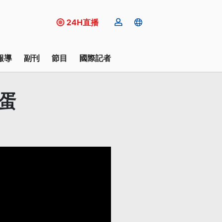
24H直播
報導
副刊
節目
國際記者
蛋