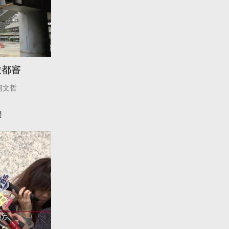
啟都審
柯文哲
聞