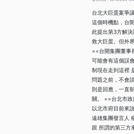
台北大巨蛋案爭議
這個時機點，台
此提出第3方解
救大巨蛋。但外
==台開集團董事
可能會有這個誤會
制現在走到這裡 
問題之前，不會
則是回應，一直
關。 ==台北市
以北市府目前來說
遠雄集團發言人 
跟 所謂的第三方