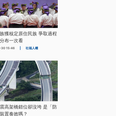
族獲核定原住民族 爭取過程
分布一次看
-30 15:46
|
社福人權
震高架橋錯位卻沒垮 是「防
裝置奏效嗎？