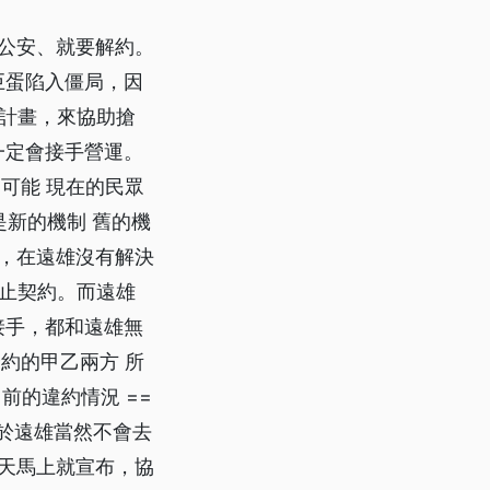
善公安、就要解約。
巨蛋陷入僵局，因
計畫，來協助搶
一定會接手營運。
的可能 現在的民眾
是新的機制 舊的機
示，在遠雄沒有解決
止契約。而遠雄
接手，都和遠雄無
合約的甲乙兩方 所
前的違約情況 ==
至於遠雄當然不會去
隔天馬上就宣布，協