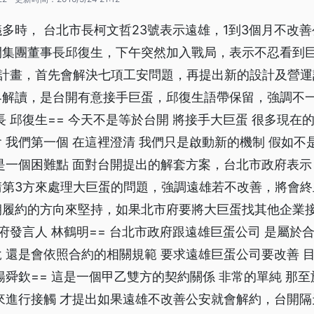
多時， 台北市長柯文哲23號表示遠雄，1到3個月不改
開集團董事長邱復生，下午突然加入戰局，表示不忍看到
決計畫，首先會解決七項工安問題，再提出新的設計及營運
界解讀，是台開有意接手巨蛋，邱復生語帶保留，強調不
長 邱復生== 今天不是等於台開 將接手大巨蛋 很多現在
 我們第一個 在這裡澄清 我們只是啟動新的機制 假如不
是一個困難點 面對台開提出的解套方案，台北市政府表
請第3方來處理大巨蛋的問題，強調遠雄若不改善，將會終
朝履約的方向來堅持，如果北市府要將大巨蛋找其他企業
政府發言人 林鶴明== 台北市政府跟遠雄巨蛋公司 是屬於
 還是會依照合約的相關規範 要求遠雄巨蛋公司要改善 目
楊舜欽== 這是一個甲乙雙方的契約關係 非常的單純 那
來進行接觸 才提出如果遠雄不改善公安就會解約，台開