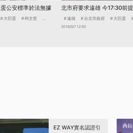
巨蛋公安標準於法無據
北市府要求遠雄 今17:30前
大巨蛋
柯文哲
...
遠雄
台北市政府
大巨蛋
2016/9/7 12:50
EZ WAY實名認證引