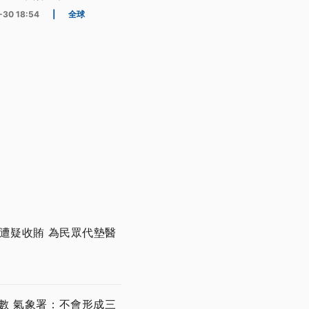
-30 18:54
|
全球
遭疑收賄 為民眾代墊醫
數 氣象署：不會形成三