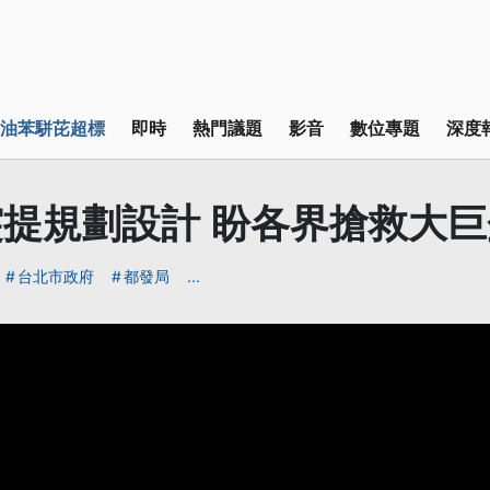
油苯駢芘超標
即時
熱門議題
影音
數位專題
深度
提規劃設計 盼各界搶救大巨
台北市政府
都發局
...