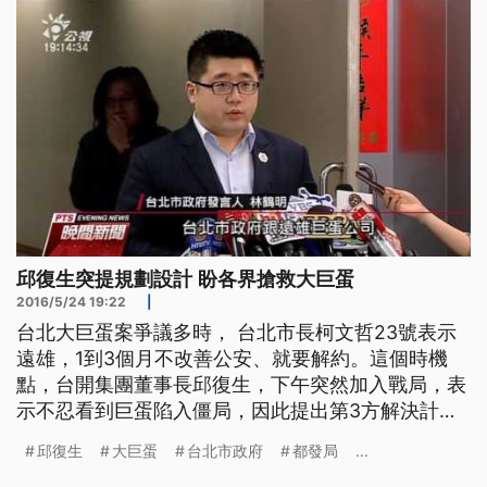
邱復生突提規劃設計 盼各界搶救大巨蛋
2016/5/24 19:22
|
台北大巨蛋案爭議多時， 台北市長柯文哲23號表示
遠雄，1到3個月不改善公安、就要解約。這個時機
點，台開集團董事長邱復生，下午突然加入戰局，表
示不忍看到巨蛋陷入僵局，因此提出第3方解決計
畫，首先會解決七項工安問題，再提出新的設計及營
邱復生
大巨蛋
台北市政府
都發局
...
運計畫，來協助搶救大巨蛋。但外界解讀，是台開有