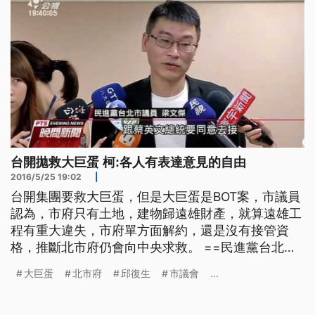
台開拋救大巨蛋 柯:各人有表達意見的自由
2016/5/25 19:02
|
台開集團要救大巨蛋，但是大巨蛋是BOT案，市議員
認為，市府只有土地，建物歸遠雄財產，就算遠雄工
程有重大違失，市府單方面解約，還是沒有接管資
格，推斷北市府仍會向中央求救。 ==民進黨台北市
議員 梁文傑== 你最後如果說 你法律纏訟五、六年
大巨蛋
北市府
邱復生
市議會
...
七、八年的話 我覺得這個 也是沒有人願意看到的 所
以市政府他可能說 用促參法第52或53條 要向中央提
出援助 基本上是要我們民進黨政府 跟