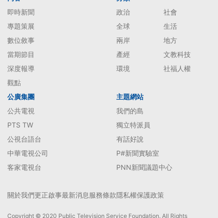
即時新聞
政治
社會
專題策展
全球
生活
數位敘事
兩岸
地方
當期節目
產經
文教科技
深度報導
環境
社福人權
觀點
公廣集團
主題網站
公共電視
我們的島
PTS TW
獨立特派員
公視台語台
有話好說
中華電視公司
P#新聞實驗室
客家電視台
PNN新聞議題中心
關於我們
更正啟事
最新消息
服務條款
隱私權保護政策
Copyright © 2020 Public Television Service Foundation. All Rights