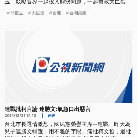
玉，鼓勵各界一起投入解決問題，一起搶救大巨蛋。
至於外界解讀，台開和北市府套好招，邱復生語帶保
邱復生
大巨蛋
台開
台開集團
...
留，強調提出新的規畫案，不等於會接手營運。 台
北大巨蛋案爭議多時， 台北市長柯文哲23號表示遠
雄，1到3個月不改善公安、就要解約。這個時機點，
台開集團董事長邱復生，下
連戰批柯言論 連勝文:氣急口出惡言
2014/12/31 14:10
|
兩岸
台北市長選情激烈，國民黨榮譽主席--連戰、昨天為
兒子連勝文輔選，用不雅的字眼、痛批柯文哲，還批