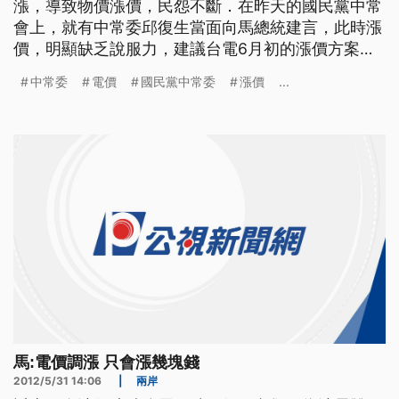
漲，導致物價漲價，民怨不斷．在昨天的國民黨中常
會上，就有中常委邱復生當面向馬總統建言，此時漲
價，明顯缺乏說服力，建議台電6月初的漲價方案應
該暫緩實施，獲得近十位的中常委連署。不過，馬總
中常委
電價
國民黨中常委
漲價
...
統並沒有接受，強調依據經濟部的資料，電價漲價，
只會漲幾塊錢，馬英九並要求行政部門應該加強宣導
電價調漲方案的數據資料 油電雙漲，導致物價節節
攀升，國民黨中常委邱復生30
馬:電價調漲 只會漲幾塊錢
2012/5/31 14:06
|
兩岸