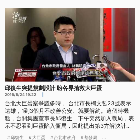
意接手巨蛋，邱復生語帶保留，強調不一定會接手營
運。 ==台開集團董事長 邱復生== 今天不是等於台
開 將接手大巨蛋
邱復生突提規劃設計 盼各界搶救大巨蛋
2016/5/24 19:22
|
台北大巨蛋案爭議多時， 台北市長柯文哲23號表示
遠雄，1到3個月不改善公安、就要解約。這個時機
點，台開集團董事長邱復生，下午突然加入戰局，表
示不忍看到巨蛋陷入僵局，因此提出第3方解決計
畫，首先會解決七項工安問題，再提出新的設計及營
邱復生
大巨蛋
台北市政府
都發局
...