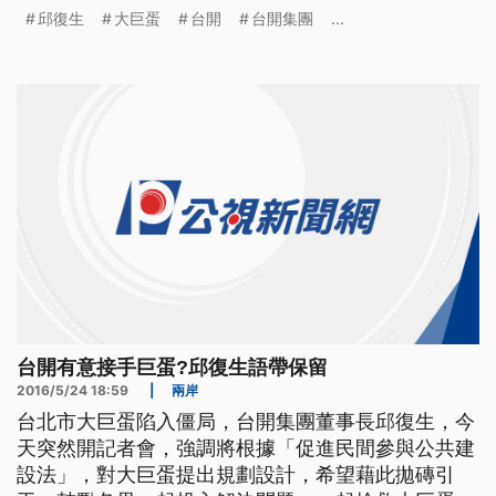
至於外界解讀，台開和北市府套好招，邱復生語帶保
邱復生
大巨蛋
台開
台開集團
...
留，強調提出新的規畫案，不等於會接手營運。 台
北大巨蛋案爭議多時， 台北市長柯文哲23號表示遠
雄，1到3個月不改善公安、就要解約。這個時機點，
台開集團董事長邱復生，下
台開有意接手巨蛋?邱復生語帶保留
2016/5/24 18:59
|
兩岸
台北市大巨蛋陷入僵局，台開集團董事長邱復生，今
天突然開記者會，強調將根據「促進民間參與公共建
設法」，對大巨蛋提出規劃設計，希望藉此拋磚引