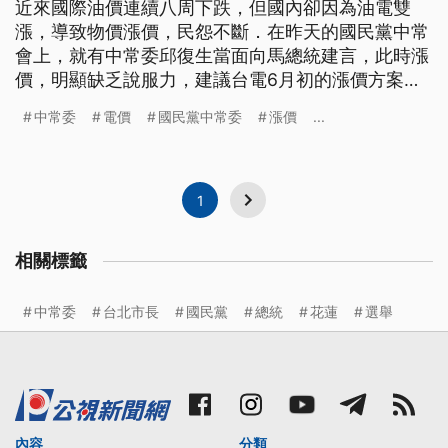
近來國際油價連續八周下跌，但國內卻因為油電雙
漲，導致物價漲價，民怨不斷．在昨天的國民黨中常
會上，就有中常委邱復生當面向馬總統建言，此時漲
價，明顯缺乏說服力，建議台電6月初的漲價方案應
該暫緩實施，獲得近十位的中常委連署。不過，馬總
中常委
電價
國民黨中常委
漲價
...
統並沒有接受，強調依據經濟部的資料，電價漲價，
只會漲幾塊錢，馬英九並要求行政部門應該加強宣導
電價調漲方案的數據資料 油電雙漲，導致物價節節
攀升，國民黨中常委邱復生30
1
相關標籤
中常委
台北市長
國民黨
總統
花蓮
選舉
內容
分類