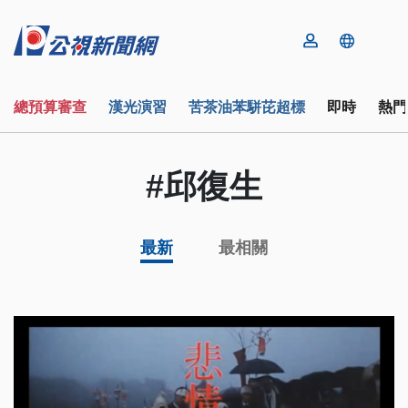
總預算審查
漢光演習
苦茶油苯駢芘超標
即時
熱門
#邱復生
最新
最相關