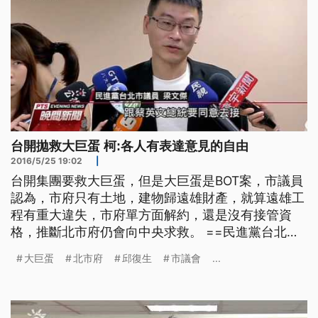
台開拋救大巨蛋 柯:各人有表達意見的自由
2016/5/25 19:02
|
台開集團要救大巨蛋，但是大巨蛋是BOT案，市議員
認為，市府只有土地，建物歸遠雄財產，就算遠雄工
程有重大違失，市府單方面解約，還是沒有接管資
格，推斷北市府仍會向中央求救。 ==民進黨台北市
議員 梁文傑== 你最後如果說 你法律纏訟五、六年
大巨蛋
北市府
邱復生
市議會
...
七、八年的話 我覺得這個 也是沒有人願意看到的 所
以市政府他可能說 用促參法第52或53條 要向中央提
出援助 基本上是要我們民進黨政府 跟