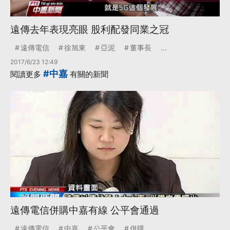
遠傳去年表現亮眼 股利配發同業之冠
遠傳電信
徐旭東
亞泥
董事長
...
2017/6/23 12:49
#中嘉
閱讀更多
有關的新聞
遠傳電信併購中嘉有線 公平會通過
遠傳電信
中嘉
公平會
併購