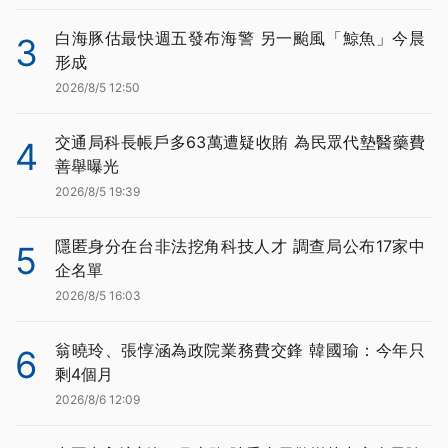
白海豚估最快週五發布海警 另一颱風「鯨魚」今晨
3
形成
2026/8/5 12:50
交通局科長帳戶多63萬遭疑收賄 為民眾代墊醫藥費
4
善舉曝光
2026/8/5 19:39
隱匿身分在台非法挖角科技人才 調查局公布17家中
5
企名單
2026/8/5 16:03
翁曉玲、張惇涵為政院業務費交鋒 韓國瑜：今年只
6
剩4個月
2026/8/6 12:09