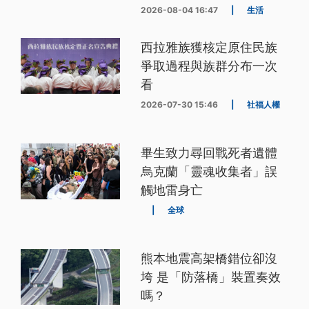
2026-08-04 16:47
|
生活
西拉雅族獲核定原住民族
爭取過程與族群分布一次
看
2026-07-30 15:46
|
社福人權
畢生致力尋回戰死者遺體
烏克蘭「靈魂收集者」誤
觸地雷身亡
|
全球
熊本地震高架橋錯位卻沒
垮 是「防落橋」裝置奏效
嗎？