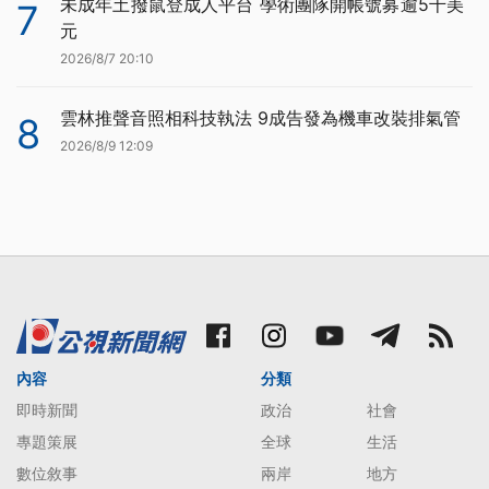
未成年土撥鼠登成人平台 學術團隊開帳號募逾5千美
7
元
2026/8/7 20:10
雲林推聲音照相科技執法 9成告發為機車改裝排氣管
8
2026/8/9 12:09
內容
分類
即時新聞
政治
社會
專題策展
全球
生活
數位敘事
兩岸
地方