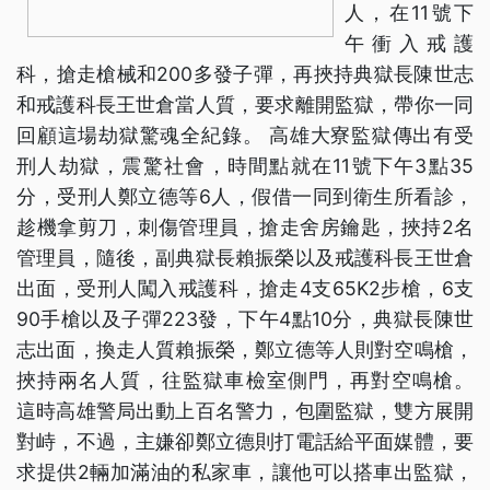
人，在11號下
午衝入戒護
科，搶走槍械和200多發子彈，再挾持典獄長陳世志
和戒護科長王世倉當人質，要求離開監獄，帶你一同
回顧這場劫獄驚魂全紀錄。 高雄大寮監獄傳出有受
刑人劫獄，震驚社會，時間點就在11號下午3點35
分，受刑人鄭立德等6人，假借一同到衛生所看診，
趁機拿剪刀，刺傷管理員，搶走舍房鑰匙，挾持2名
管理員，隨後，副典獄長賴振榮以及戒護科長王世倉
出面，受刑人闖入戒護科，搶走4支65K2步槍，6支
90手槍以及子彈223發，下午4點10分，典獄長陳世
志出面，換走人質賴振榮，鄭立德等人則對空鳴槍，
挾持兩名人質，往監獄車檢室側門，再對空鳴槍。
這時高雄警局出動上百名警力，包圍監獄，雙方展開
對峙，不過，主嫌卻鄭立德則打電話給平面媒體，要
求提供2輛加滿油的私家車，讓他可以搭車出監獄，