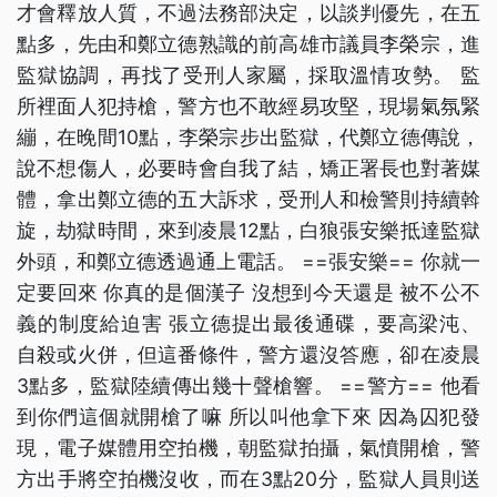
才會釋放人質，不過法務部決定，以談判優先，在五
點多，先由和鄭立德熟識的前高雄市議員李榮宗，進
監獄協調，再找了受刑人家屬，採取溫情攻勢。 監
所裡面人犯持槍，警方也不敢經易攻堅，現場氣氛緊
繃，在晚間10點，李榮宗步出監獄，代鄭立德傳說，
說不想傷人，必要時會自我了結，矯正署長也對著媒
體，拿出鄭立德的五大訴求，受刑人和檢警則持續斡
旋，劫獄時間，來到凌晨12點，白狼張安樂抵達監獄
外頭，和鄭立德透過通上電話。 ==張安樂== 你就一
定要回來 你真的是個漢子 沒想到今天還是 被不公不
義的制度給迫害 張立德提出最後通碟，要高梁沌、
自殺或火併，但這番條件，警方還沒答應，卻在凌晨
3點多，監獄陸續傳出幾十聲槍響。 ==警方== 他看
到你們這個就開槍了嘛 所以叫他拿下來 因為囚犯發
現，電子媒體用空拍機，朝監獄拍攝，氣憤開槍，警
方出手將空拍機沒收，而在3點20分，監獄人員則送