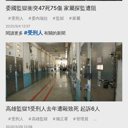
委國監獄衝突47死75傷 家屬探監遭阻
受刑人
委內瑞拉
監獄
家屬
2020/5/4 12:57
#受刑人
閱讀更多
有關的新聞
高雄監獄1受刑人去年遭毆致死 起訴6人
受刑人
高雄監獄
矯正署
管理員
...
2020/3/26 12:58