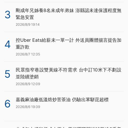
剛成年兄姊養8名未成年弟妹 澎縣認未達保護程度無
3
緊急安置
2026/8/9 19:14
控Uber Eats給薪未一單一計 外送員團體揚言提告加
4
重詐欺
2026/8/7 12:35
民眾指窄巷設雙黃線不符需求 台中訂10米下不劃設
5
並陸續塗銷
2026/8/9 12:09
嘉義麻油廠低溫焙炒苦茶油 仍驗出苯駢芘超標
6
2026/8/6 19:39