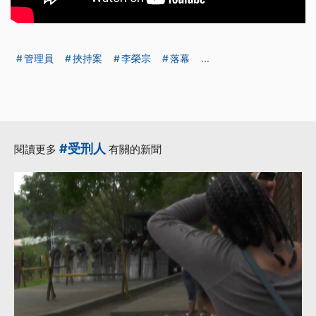
管理員
挾持案
李榮宗
落幕
...
#受刑人
閱讀更多
有關的新聞