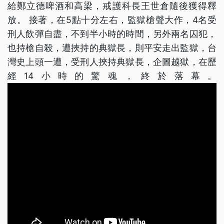
給鄭立德啤酒和高梁，戒護科長王世倉隨後獲得釋
放。 接著，在5點十分左右，監獄槍聲大作，4名受
刑人飲彈自盡，不到半小時的時間，另外兩名囚犯，
也持槍自殺，遭挾持的典獄長，則平安走出監獄，台
灣史上頭一遭，受刑人挾持典獄長，企圖越獄，在歷
經14小時的驚魂，終於落幕。