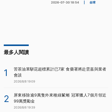
2026-07-30 18:54
|
全球
最多人閱讀
苦茶油苯駢芘超標累計已7家 食藥署將赴雲嘉與業者
1
會談
2026/8/8 19:09
屏東移除逾9萬隻外來種綠鬣蜥 冠軍獵人7個月領近
2
99萬獎勵金
2026/8/6 19:39