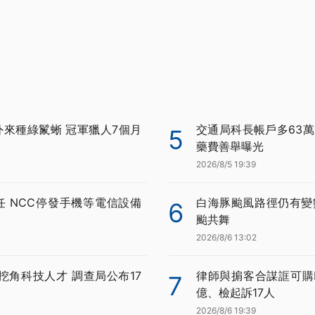
外來種綠鬣蜥 冠軍獵人7個月
交通局科長帳戶多63萬
5
藥費善舉曝光
2026/8/5 19:39
任 NCC停發手機等電信設備
白海豚颱風路徑仍有變
6
颱共舞
2026/8/6 13:02
挖角科技人才 調查局公布17
律師與掮客合謀誆可購BN
7
億、檢起訴17人
2026/8/6 19:39