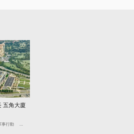
 五角大廈
軍事行動
...