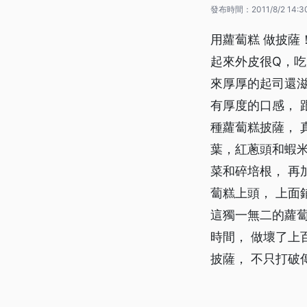
發布時間：
2011/8/2 14:3
用蘿蔔糕 做披
起來外皮很Q，吃
來厚厚的起司還滋
有厚度的口感， 
種蘿蔔糕披薩， 
葉，紅蔥頭和蝦米
菜和碎培根， 再
蔔糕上頭， 上面
這獨一無二的蘿蔔
時間， 做壞了上
披薩， 不只打破