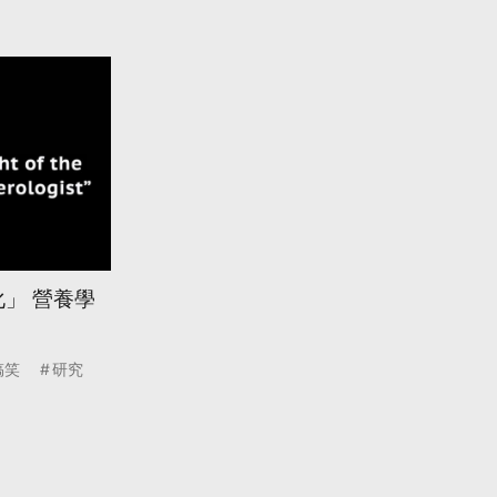
」 營養學
搞笑
研究