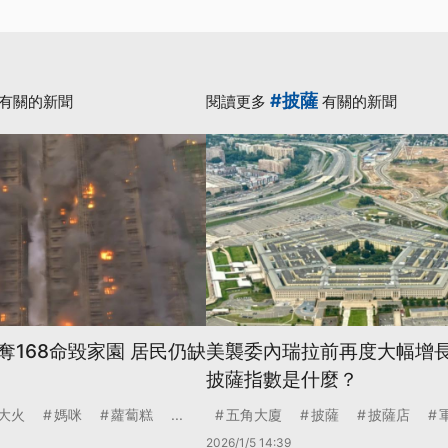
#披薩
有關的新聞
閱讀更多
有關的新聞
奪168命毀家園 居民仍缺
美襲委內瑞拉前再度大幅增長
披薩指數是什麼？
大火
媽咪
蘿蔔糕
...
五角大廈
披薩
披薩店
2026/1/5 14:39