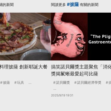
#披薩
關的新聞
閱讀更多
有關的新聞
料理披薩 創新耶誕大餐
搞笑諾貝爾獎主題聚焦「消化
獎揭鬣蜥最愛起司比薩
披薩
玩具
...
諾貝爾獎
諾貝爾經濟學獎
...
2025/9/19 19:31