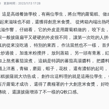
0
更新時間：
2023/1/13 17:28
薩！這是高雄餐旅學校，有兩位學生，將台灣的蘿蔔糕、做
起來滋味也不錯，還獲得創意米食獎。 從烤箱內端出熱呼
滋作響， 仔細看， 它的外皮是用蘿蔔糕做的， 咬下去，
跟一般披薩扁平又硬硬的外皮很不同， 讓第一次吃的人拼
真的從來沒吃過， 特別的東西， 作法當然也不一樣， 首
炒過後， 加進米粉攪拌， 放到蒸箱， 另一頭有青蔥，
加上熬煮蕃茄滾煮， 這鍋是特調的蕃茄高湯醬料， 把醬
鋪上洋蔥，青椒，磨菇，蝦子，花枝， 還有濃郁的起司，
糕披薩就大功告成， 創作出這料理的就是這兩位學生，
百斤蘿蔔才成功， 還得了農糧署的十大創意米食獎， 好
傳統， 還讓披薩增添了不一樣的Q軟口感。