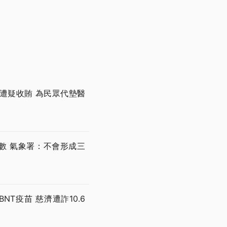
遭疑收賄 為民眾代墊醫
數 氣象署：不會形成三
T疫苗 慈濟遭詐10.6