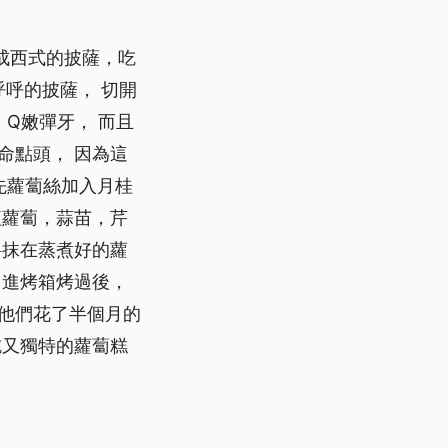
成西式的披薩，吃
呼的披薩， 切開
 Q嫩彈牙， 而且
命點頭， 因為這
先蘿蔔絲加入月桂
紅蘿蔔，蒜苗，芹
料抹在蒸煮好的蘿
 進烤箱烤過後，
 他們花了半個月的
吃又獨特的蘿蔔糕