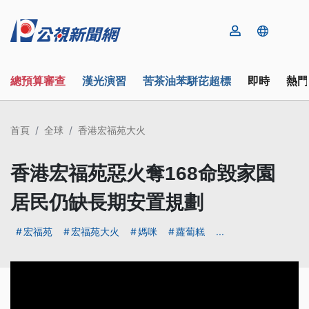
總預算審查
漢光演習
苦茶油苯駢芘超標
即時
熱門
首頁
全球
香港宏福苑大火
香港宏福苑惡火奪168命毀家園
居民仍缺長期安置規劃
宏福苑
宏福苑大火
媽咪
蘿蔔糕
...