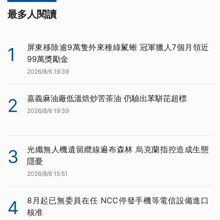
最多人閱讀
屏東移除逾9萬隻外來種綠鬣蜥 冠軍獵人7個月領近
1
99萬獎勵金
2026/8/6 19:39
嘉義麻油廠低溫焙炒苦茶油 仍驗出苯駢芘超標
2
2026/8/6 19:39
光纖無人機遺留纜線遍布森林 烏克蘭指控造成生態
3
隱憂
2026/8/6 15:51
8月起已無委員在任 NCC停發手機等電信設備進口
4
核准