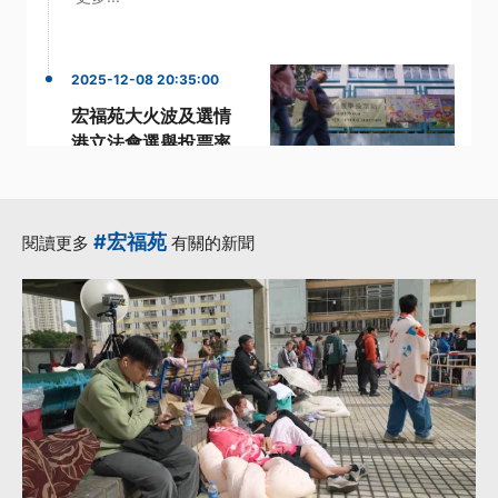
2025-12-08 20:35:00
宏福苑大火波及選情
港立法會選舉投票率
僅31.9%
·
·
宏福苑
宏福苑大火
·
·
投票率
立法會選舉
#宏福苑
閱讀更多
有關的新聞
·
香港立法會選舉
更多...