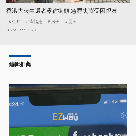
香港大火生還者露宿街頭 急尋失聯受困親友
住戶
宏福苑
房子
災民
2025/11/27 20:20
編輯推薦