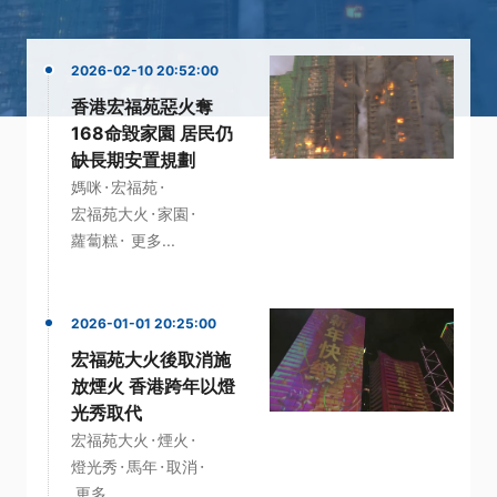
2026-02-10 20:52:00
香港宏福苑惡火奪
168命毀家園 居民仍
缺長期安置規劃
·
·
媽咪
宏福苑
·
·
宏福苑大火
家園
·
蘿蔔糕
更多...
2026-01-01 20:25:00
宏福苑大火後取消施
放煙火 香港跨年以燈
光秀取代
·
·
宏福苑大火
煙火
·
·
·
燈光秀
馬年
取消
更多...