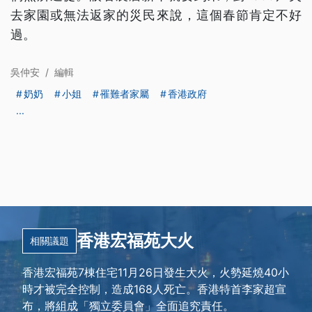
去家園或無法返家的災民來說，這個春節肯定不好
過。
吳仲安
/
編輯
奶奶
小姐
罹難者家屬
香港政府
...
香港宏福苑大火
相關議題
香港宏福苑7棟住宅11月26日發生大火，火勢延燒40小
時才被完全控制，造成168人死亡。香港特首李家超宣
布，將組成「獨立委員會」全面追究責任。