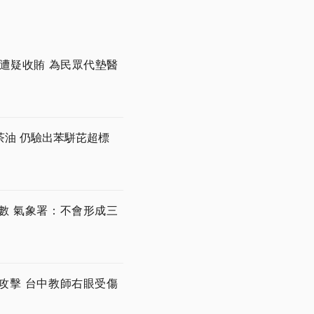
遭疑收賄 為民眾代墊醫
茶油 仍驗出苯駢芘超標
數 氣象署：不會形成三
攻擊 台中教師右眼受傷