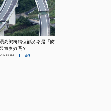
震高架橋錯位卻沒垮 是「防
裝置奏效嗎？
-30 18:54
|
全球