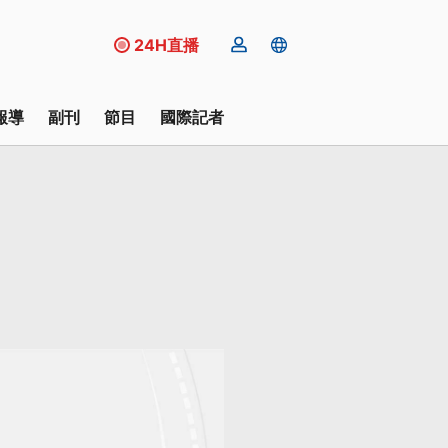
24H直播
報導
副刊
節目
國際記者