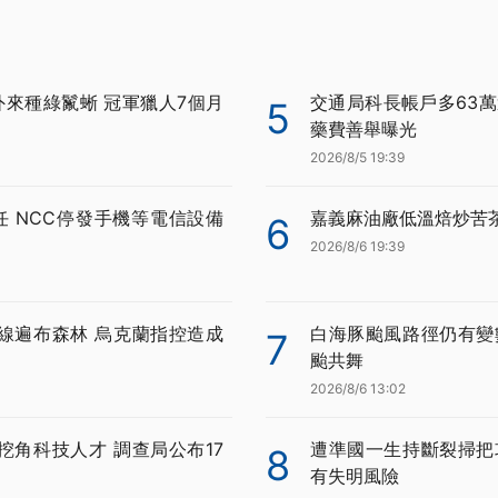
外來種綠鬣蜥 冠軍獵人7個月
交通局科長帳戶多63萬
5
藥費善舉曝光
2026/8/5 19:39
任 NCC停發手機等電信設備
嘉義麻油廠低溫焙炒苦
6
2026/8/6 19:39
線遍布森林 烏克蘭指控造成
白海豚颱風路徑仍有變
7
颱共舞
2026/8/6 13:02
挖角科技人才 調查局公布17
遭準國一生持斷裂掃把
8
有失明風險