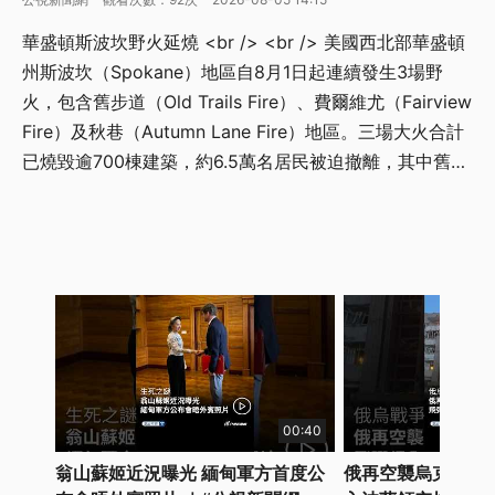
華盛頓斯波坎野火延燒 <br /> <br /> 美國西北部華盛頓
州斯波坎（Spokane）地區自8月1日起連續發生3場野
火，包含舊步道（Old Trails Fire）、費爾維尤（Fairview
Fire）及秋巷（Autumn Lane Fire）地區。三場大火合計
已燒毀逾700棟建築，約6.5萬名居民被迫撤離，其中舊步
道大火即摧毀640棟房屋。<br /> <br /> 截至8月4日，
部分地區疏散等級已由2級「建議撤離」（Be Set）降為1
級「留意火勢」（Get Ready），但整體火勢尚未完全撲
滅。<br /> <br /> 根據當地報紙《The Spokesman-
Review》，舊步道火勢起於西平原（West Plains）草
地，經強風吹過斯波坎河，竄入印第安小徑（Indian
Trail），包括Balboa等社區大量民宅付之一炬，顯示火勢
已從郊區蔓延至人口密集的都市邊緣地帶。<br /> <br />
警方認定舊步道地區遭人縱火，8月3日逮捕37歲男子
00:40
Farinacci，依一級縱火罪起訴，交保金額100萬美元。警
翁山蘇姬近況曝光 緬甸軍方首度公
俄再空襲烏克蘭逾1
方指出，目擊者曾見他在起火點附近神情緊張，逮捕時身