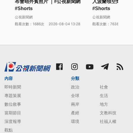
布會晤外賓照片 ｜#公視新聞網
入波蘭領空炸出大
上帶有防水火柴與打火機。<br /> 至於費爾維尤野火與秋
#Shorts
#Shorts
巷野火的起火原因，警方仍在調查中。<br /> <br /> ✍️
公視新聞網
公視新聞網
編輯・剪輯／溫柔・核稿／林阡郡<br /> <br /> #美國野
觀看次數：1686次
2026-08-04 13:28
觀看次數：7638次
202
火 <a href="/tag/42569/">#斯波坎</a> #Spokane
#WashingtonWildfire <a href="/tag/3157/">#縱火</a>
<br /> <br /> 詳細新聞內容請見【公視新聞網】
https://news.pts.org.tw<br /> <br /> -<br /> 由台灣公
共電視新聞部製播，提供每日正確、即時的新聞內容及多
元觀點。<br /> 因網路播映權限制，完整版影片內容可能
內容
與電視版略有不同。<br /> <br /> ■ 按讚【公視新聞網
分類
FB】https://www.facebook.com/pnnpts<br /> ■ 訂閱
即時新聞
政治
社會
【公視新聞網IG】
專題策展
全球
生活
https://www.instagram.com/pts.news/<br /> ■ 追蹤
數位敘事
兩岸
地方
【公視新聞網TG】https://t.me/PTS_TW_NEWS<br />
當期節目
產經
文教科技
■ 點擊【公視新聞網】https://news.pts.org.tw<br />
深度報導
環境
社福人權
<br /> #公視新聞 <a href="/tag/34315/">#即時新聞
觀點