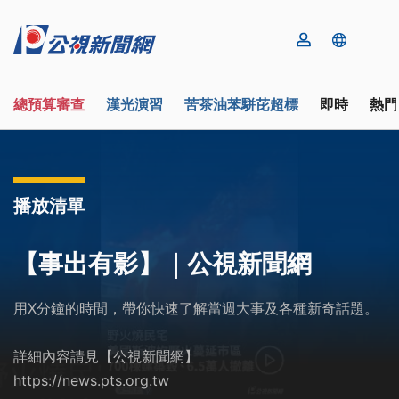
總預算審查
漢光演習
苦茶油苯駢芘超標
即時
熱門
播放清單
【事出有影】｜公視新聞網
用X分鐘的時間，帶你快速了解當週大事及各種新奇話題。
詳細內容請見【公視新聞網】
https://news.pts.org.tw