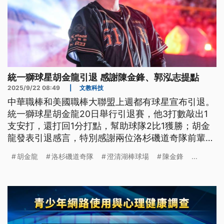
統一獅球星胡金龍引退 感謝陳金鋒、郭泓志提點
2025/9/22 08:49
|
文教科技
中華職棒和美國職棒大聯盟上週都有球星宣布引退。
統一獅球星胡金龍20日舉行引退賽，他3打數敲出1
支安打，還打回1分打點，幫助球隊2比1獲勝；胡金
龍發表引退感言，特別感謝兩位洛杉磯道奇隊前輩陳
金鋒與郭泓志當年的提點。
胡金龍
洛杉磯道奇隊
澄清湖棒球場
陳金鋒
...