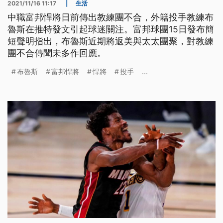
2021/11/16 11:17
|
生活
中職富邦悍將日前傳出教練團不合，外籍投手教練布
魯斯在推特發文引起球迷關注。富邦球團15日發布簡
短聲明指出，布魯斯近期將返美與太太團聚，對教練
團不合傳聞未多作回應。
布魯斯
富邦悍將
悍將
投手
...