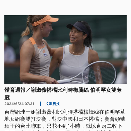
體育週報／謝淑薇搭檔比利時梅騰絲 伯明罕女雙奪
冠
2024/6/24 07:31
|
文教科技
台灣網球一姐謝淑薇和比利時搭檔梅騰絲在伯明罕草
地女網賽雙打決賽，對決中國和日本搭檔；賽會頭號
種子的台比聯軍，只花不到1小時，就以直落二收下