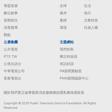
專題策展
全球
生活
數位敘事
兩岸
地方
當期節目
產經
文教科技
深度報導
環境
社福人權
觀點
公廣集團
主題網站
公共電視
我們的島
PTS TW
獨立特派員
公視台語台
有話好說
中華電視公司
P#新聞實驗室
客家電視台
PNN新聞議題中心
關於我們
更正啟事
最新消息
服務條款
隱私權保護政策
Copyright © 2020 Public Television Service Foundation. All Rights
Reserved.