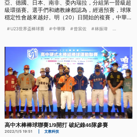
亞、德國、日本、南非、委內瑞拉，分組第一晉級超
級環循賽。選手們和總教練都認為，經過預賽，球隊
穩定性會越來越好。明（20）日開始的複賽，中華隊
將在天母球場，對戰B組5戰全勝晉級的韓國隊，精彩
U23世界盃棒球賽
中華隊
曾宸佐
林振瑋
...
可期。
高中木棒棒球聯賽1/9開打 破紀錄46隊參賽
2022/1/5 19:51
|
文教科技