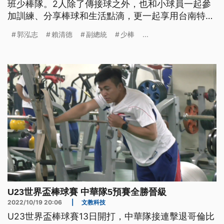
班少棒隊。2人除了傳接球之外，也和小球員一起參
加訓練、分享棒球和生活點滴，更一起享用台南特色
美食。賴清德更準備球具和小福袋，祝福小球員們新
郭泓志
賴清德
副總統
少棒
...
年快樂。
U23世界盃棒球賽 中華隊5預賽全勝晉級
2022/10/19 20:06
|
文教科技
U23世界盃棒球賽13日開打，中華隊接連擊退哥倫比