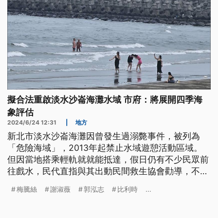
擬合法重啟淡水沙崙海灘水域 市府：將展開四季海
象評估
2024/6/24 12:31
|
地方
新北市淡水沙崙海灘因曾發生過溺斃事件，被列為
「危險海域」，2013年起禁止水域遊憩活動區域。
但因當地搭乘輕軌就就能抵達，假日仍有不少民眾前
往戲水，民代直指與其出動民間救生協會勸導，不如
合法重啟，新北市政府回應，將啟動四季海象評估，
梅騰絲
謝淑薇
郭泓志
比利時
...
1年後視報告結果來決定。