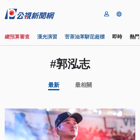
總預算審查
漢光演習
苦茶油苯駢芘超標
即時
熱門
#郭泓志
最新
最相關