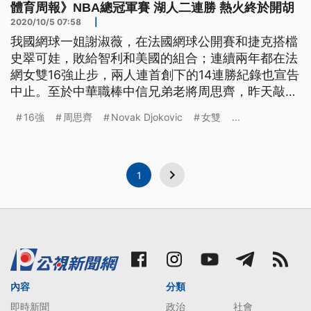
體育周報》NBA總冠軍賽 湖人二連勝 熱火終於開胡
2020/10/5 07:58
|
我國網球一姐謝淑薇，在法國網球公開賽和捷克搭檔
史翠可娃，敗給智利和美國的組合；連續兩年都在法
網女雙16強止步，兩人連首創下的14連勝紀錄也宣告
中止。至於中華職棒中信兄弟老將周思齊，昨天敲出
本季第20轟，以38歲年紀刷新聯盟最老單季20轟紀
16強
周思齊
Novak Djokovic
女雙
...
錄。 球賽主播興奮大喊：「哇！咬中了啦！在右外
野方向，愛的迫降，又是一棒扳平周思齊！」中信兄
弟老將周思齊，4日對富邦悍將的比賽，8局上半轟出
追平比數的陽春砲；這是
1
內容
分類
即時新聞
政治
社會