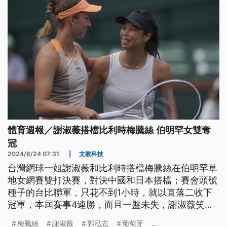
體育週報／謝淑薇搭檔比利時梅騰絲 伯明罕女雙奪
冠
2024/6/24 07:31
|
文教科技
台灣網球一姐謝淑薇和比利時搭檔梅騰絲在伯明罕草
地女網賽雙打決賽，對決中國和日本搭檔；賽會頭號
種子的台比聯軍，只花不到1小時，就以直落二收下
冠軍，本屆賽事4連勝，而且一盤未失，謝淑薇笑納
今年第三冠。來看我們為您整理的體育週報。
梅騰絲
謝淑薇
郭泓志
葡萄牙
...