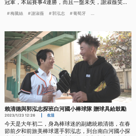
冠軍，本屆賽事4連勝，而且一盤未失，謝淑薇笑納
今年第三冠。來看我們為您整理的體育週報。
梅騰絲
謝淑薇
郭泓志
葡萄牙
...
賴清德與郭泓志探班白河國小棒球隊 贈球具給鼓勵
2023/1/23 12:26
|
生活
今天是大年初二，身為棒球迷的副總統賴清德，在春
節前夕和前旅美棒球選手郭泓志，到台南白河國小探