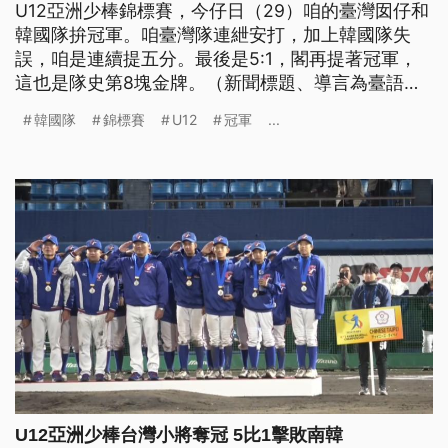
U12亞洲少棒錦標賽，今仔日（29）咱的臺灣囡仔和
韓國隊拚冠軍。咱臺灣隊連紲安打，加上韓國隊失
誤，咱是連續提五分。最後是5:1，閣再提著冠軍，
這也是隊史第8塊金牌。（新聞標題、導言為臺語
文）
韓國隊
錦標賽
U12
冠軍
...
U12亞洲少棒台灣小將奪冠 5比1擊敗南韓