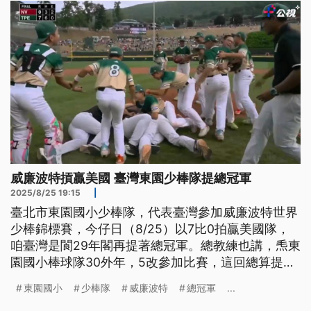
威廉波特摃贏美國 臺灣東園少棒隊提總冠軍
2025/8/25 19:15
|
臺北市東園國小少棒隊，代表臺灣參加威廉波特世界
少棒錦標賽，今仔日（8/25）以7比0拍贏美國隊，
咱臺灣是閬29年閣再提著總冠軍。總教練也講，𤆬東
園國小棒球隊30外年，5改參加比賽，這回總算提著
冠軍。(新聞標題、導言皆為台語文)
東園國小
少棒隊
威廉波特
總冠軍
...