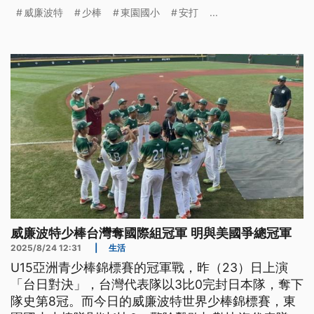
威廉波特
少棒
東園國小
安打
...
威廉波特少棒台灣奪國際組冠軍 明與美國爭總冠軍
2025/8/24 12:31
|
生活
U15亞洲青少棒錦標賽的冠軍戰，昨（23）日上演
「台日對決」，台灣代表隊以3比0完封日本隊，奪下
隊史第8冠。而今日的威廉波特世界少棒錦標賽，東