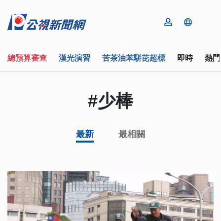
總預算審查
漢光演習
苦茶油苯駢芘超標
即時
熱門
#少棒
最新
最相關