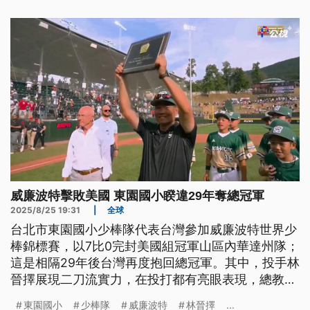
威廉波特擊敗美國 東園國小睽違29年奪總冠軍
2025/8/25 19:31
|
全球
台北市東園國小少棒隊代表台灣參加威廉波特世界少
棒錦標賽，以7比0完封美國組冠軍山區內華達州隊；
這是相隔29年後台灣再度抱回總冠軍。其中，投手林
晉擇展現二刀流實力，在投打都有亮眼表現，總教練
賴敏男賽後則哽咽地說，帶領東園少棒30多年，5度
東園國小
少棒隊
威廉波特
林晉擇
...