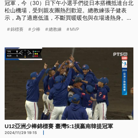
冠軍，今（30）日下午小選手們從日本搭機抵達台北
松山機場，受到親友團熱烈歡迎。總教練張子健表
示，為了適應低溫，不斷買暖暖包與在場邊熱身。而
最後一場成功壓制韓國隊，獲得最有價值球員的投手
錦標賽
少棒
總教練
MVP
黃力垣，感謝隊友在在前幾局得分連連，讓他安心投
球。
U12亞洲少棒錦標賽 臺灣5:1摃贏南韓提冠軍
2024/11/29 19:15
|