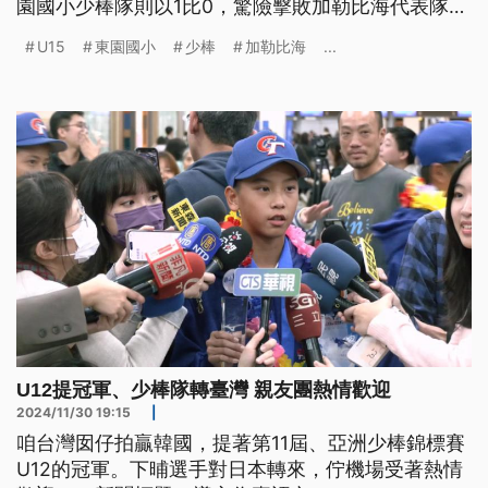
園國小少棒隊則以1比0，驚險擊敗加勒比海代表隊，
奪下國際組冠軍。
U15
東園國小
少棒
加勒比海
...
U12提冠軍、少棒隊轉臺灣 親友團熱情歡迎
2024/11/30 19:15
|
咱台灣囡仔拍贏韓國，提著第11屆、亞洲少棒錦標賽
U12的冠軍。下晡選手對日本轉來，佇機場受著熱情