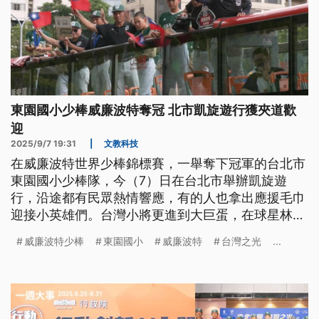
東園國小少棒威廉波特奪冠 北市凱旋遊行獲夾道歡
迎
2025/9/7 19:31
|
文教科技
在威廉波特世界少棒錦標賽，一舉奪下冠軍的台北市
東園國小少棒隊，今（7）日在台北市舉辦凱旋遊
行，沿途都有民眾熱情響應，有的人也拿出應援毛巾
迎接小英雄們。台灣小將更進到大巨蛋，在球星林智
勝引退賽前與他同台互動，象徵世代交替與傳承。
威廉波特少棒
東園國小
威廉波特
台灣之光
...