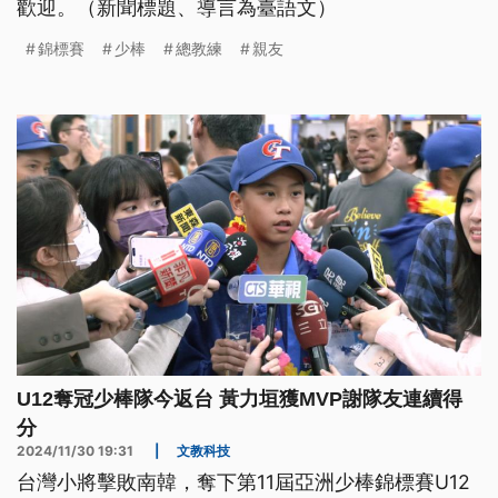
歡迎。（新聞標題、導言為臺語文）
錦標賽
少棒
總教練
親友
U12奪冠少棒隊今返台 黃力垣獲MVP謝隊友連續得
分
2024/11/30 19:31
|
文教科技
台灣小將擊敗南韓，奪下第11屆亞洲少棒錦標賽U12