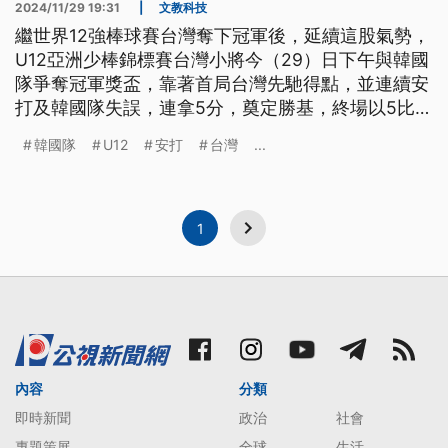
2024/11/29 19:31
|
文教科技
繼世界12強棒球賽台灣奪下冠軍後，延續這股氣勢，
U12亞洲少棒錦標賽台灣小將今（29）日下午與韓國
隊爭奪冠軍獎盃，靠著首局台灣先馳得點，並連續安
打及韓國隊失誤，連拿5分，奠定勝基，終場以5比1
順利拿下冠軍，這也是隊史第8面金牌。
韓國隊
U12
安打
台灣
...
1
內容
分類
即時新聞
政治
社會
專題策展
全球
生活