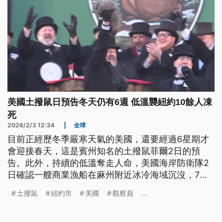
美國土撥鼠日預告冬天仍有6週 低溫襲紐約10餘人凍
死
2026/2/3 12:34
|
全球
目前正經歷冬季嚴寒天氣的美國，還要經過6星期才
會迎接春天，這是賓州知名的土撥鼠菲爾2日的預
告。此外，持續的低溫奪走人命，美國海岸防衛隊2
日確認一艘商業漁船在麻州附近冰冷海域沉沒，7人
罹難；而紐約市則有10多人不幸凍死。
土撥鼠
紐約市
美國
觀察員
...