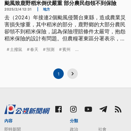
颱風致鹿野稻米倒伏嚴重 部分農民怨領不到保險
2025/2/4 12:31
|
地方
去（2024）年接連2個颱風侵襲台東縣，造成農業災
害損失慘重，其中稻米的部分，鹿野鄉的大部分農民
卻領不到稻米保險，認為保險理賠條件太嚴苛，抱怨
稻米保險的設計有問題。但農糧署東區分署表示，稻
米保險設計不是針對個人，不過未來會再檢討，而今
土撥鼠
春天
預測
賓州
...
年全國會調整稻米天然災害救助金到每公頃2萬元。
1
內容
分類
即時新聞
政治
社會