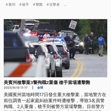
要求學生就地避難，目前確定槍手只有1人，已經被
賓州
槍手
擊斃
目擊者
...
擊斃。
美賓州槍擊案3警殉職2重傷 槍手當場遭擊斃
2025/9/18 11:17
|
全球
美國賓州當地時間17日發生重大槍擊案，當地警方在
前往調查一起家庭糾紛案件時遭槍擊，導致3名員警
殉職、2人重傷，槍手則被警方當場擊斃。目前警方