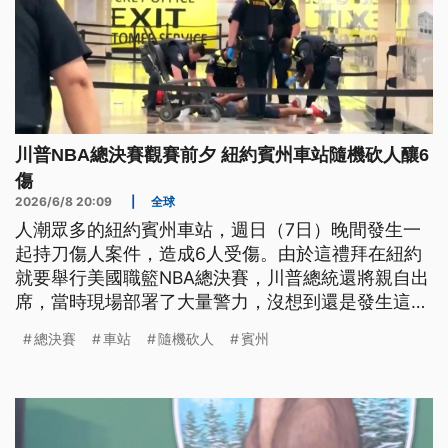
川普NBA總決賽觀賽前夕 紐約賓州車站隨機砍人釀6
傷
2026/6/8 20:09
|
全球
人潮眾多的紐約賓州車站，週日（7日）晚間發生一
起持刀傷人案件，造成6人受傷。由於這禮拜在紐約
就要舉行美國職籃NBA總決賽，川普總統還將親自出
席，當時現場部署了大量警力，沒想到還是發生這樣
的遺憾，讓各界相當震驚。
總決賽
車站
隨機砍人
賓州