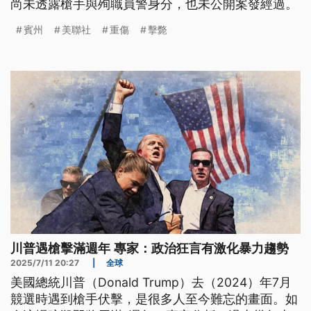
尚未透露槍手與殉職員警身分，也未公開案發經過。
賓州
美聯社
重傷
擊斃
川普遇槍擊滿週年 專家：政治狂言有激化暴力趨勢
2025/7/11 20:27
|
全球
美國總統川普（Donald Trump）去（2024）年7月
競選時遇到槍手伏擊，是很多人至今難忘的畫面。如