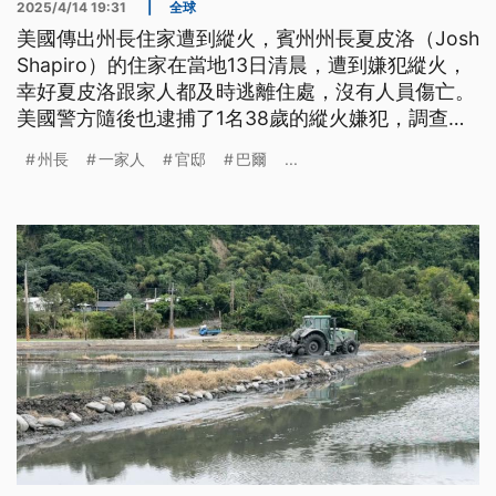
2025/4/14 19:31
|
全球
美國傳出州長住家遭到縱火，賓州州長夏皮洛（Josh
Shapiro）的住家在當地13日清晨，遭到嫌犯縱火，
幸好夏皮洛跟家人都及時逃離住處，沒有人員傷亡。
美國警方隨後也逮捕了1名38歲的縱火嫌犯，調查行
兇動機，預計也將以殺人未遂、恐怖主義等罪名起
州長
一家人
官邸
巴爾
...
訴。