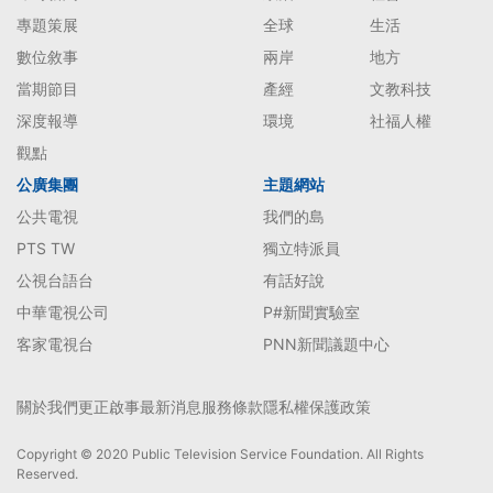
專題策展
全球
生活
數位敘事
兩岸
地方
當期節目
產經
文教科技
深度報導
環境
社福人權
觀點
公廣集團
主題網站
公共電視
我們的島
PTS TW
獨立特派員
公視台語台
有話好說
中華電視公司
P#新聞實驗室
客家電視台
PNN新聞議題中心
關於我們
更正啟事
最新消息
服務條款
隱私權保護政策
Copyright © 2020 Public Television Service Foundation. All Rights
Reserved.