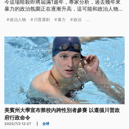
今這場暗殺即將屆滿1週年，專家分析，過去幾年來
暴力的政治氛圍正在逐漸升高，這可能和政治人物的
激進言論有關。
政治人物
川普遇刺
暴力
政治
...
美賓州大學宣布禁校內跨性別者參賽 以遵循川普政
府行政命令
2025/7/2 12:27
|
全球