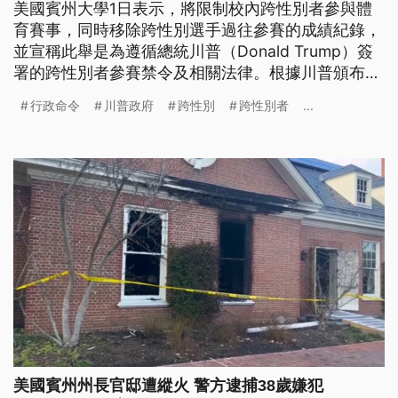
美國賓州大學1日表示，將限制校內跨性別者參與體
育賽事，同時移除跨性別選手過往參賽的成績紀錄，
並宣稱此舉是為遵循總統川普（Donald Trump）簽
署的跨性別者參賽禁令及相關法律。根據川普頒布的
行政命令，若「剝奪女性公平運動機會」，就可能被
行政命令
川普政府
跨性別
跨性別者
...
聯邦終止資助。
美國賓州州長官邸遭縱火 警方逮捕38歲嫌犯