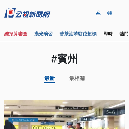
總預算審查
漢光演習
苦茶油苯駢芘超標
即時
熱門
#賓州
最新
最相關