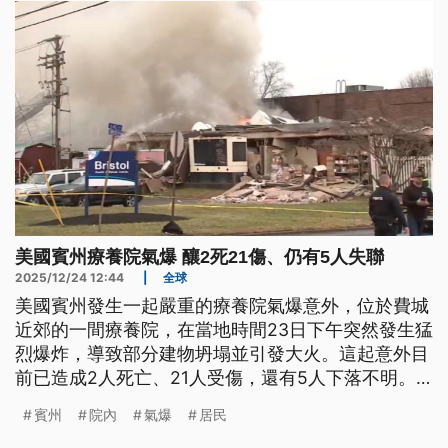
美國賓州療養院氣爆 釀2死21傷、仍有5人失聯
2025/12/24 12:44
|
全球
美國賓州發生一起嚴重的療養院氣爆意外，位於費城
近郊的一間療養院，在當地時間23日下午突然發生猛
烈爆炸，導致部分建物坍塌並引發大火。這起意外目
前已造成2人死亡、21人受傷，還有5人下落不明。
療養院護理助理表示，上週末曾聞到瓦斯味，沒想到
賓州
院內
氣爆
居民
隨即發生慘劇。