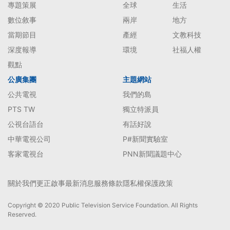
專題策展
全球
生活
數位敘事
兩岸
地方
當期節目
產經
文教科技
深度報導
環境
社福人權
觀點
公廣集團
主題網站
公共電視
我們的島
PTS TW
獨立特派員
公視台語台
有話好說
中華電視公司
P#新聞實驗室
客家電視台
PNN新聞議題中心
關於我們
更正啟事
最新消息
服務條款
隱私權保護政策
Copyright © 2020 Public Television Service Foundation. All Rights
Reserved.