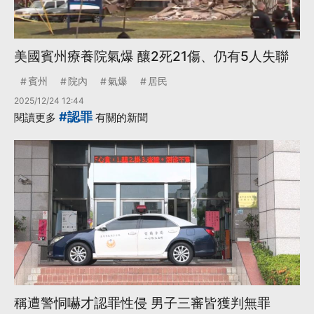
美國賓州療養院氣爆 釀2死21傷、仍有5人失聯
賓州
院內
氣爆
居民
2025/12/24 12:44
#認罪
閱讀更多
有關的新聞
稱遭警恫嚇才認罪性侵 男子三審皆獲判無罪