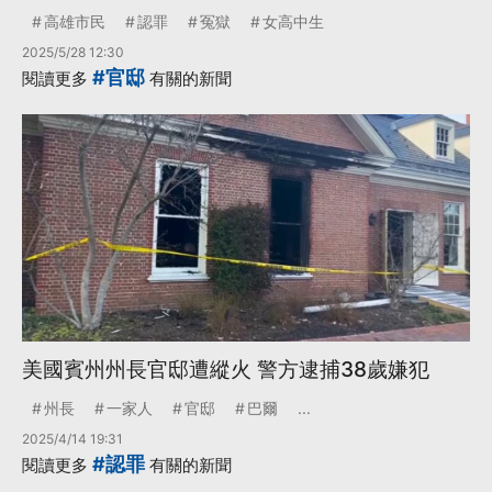
高雄市民
認罪
冤獄
女高中生
2025/5/28 12:30
#官邸
閱讀更多
有關的新聞
美國賓州州長官邸遭縱火 警方逮捕38歲嫌犯
州長
一家人
官邸
巴爾
...
2025/4/14 19:31
#認罪
閱讀更多
有關的新聞