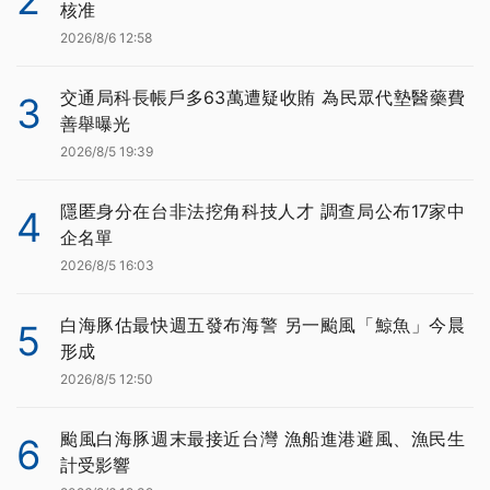
核准
2026/8/6 12:58
交通局科長帳戶多63萬遭疑收賄 為民眾代墊醫藥費
3
善舉曝光
2026/8/5 19:39
隱匿身分在台非法挖角科技人才 調查局公布17家中
4
企名單
2026/8/5 16:03
白海豚估最快週五發布海警 另一颱風「鯨魚」今晨
5
形成
2026/8/5 12:50
颱風白海豚週末最接近台灣 漁船進港避風、漁民生
6
計受影響