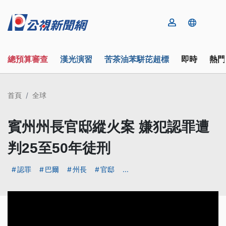
總預算審查
漢光演習
苦茶油苯駢芘超標
即時
熱門
首頁
全球
賓州州長官邸縱火案 嫌犯認罪遭
判25至50年徒刑
認罪
巴爾
州長
官邸
...