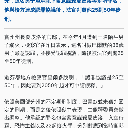
光，這名男子坦承犯下蓄意謀殺夏皮洛等多項罪名，
他與檢方達成認罪協議後，法官判處他25到50年徒
刑。
賓州州長夏皮洛的官邸，在今年4月遭到一名陌生男
子縱火，檢察官在昨日表示，這名叫做巴爾默的38歲
男子願意認罪，並接受認罪協議，隨後被法官判處25
至50年徒刑。
道芬郡地方檢察官查爾多說明，「認罪協議是25至
50年，因此要到2050年起才可申請假釋。」
依照美國部分州的不定期刑制度，巴爾默並未獲判固
定的刑期，而是之後依照獄中表現，由假釋委員會做
出調整。他承認的罪名包含蓄意謀殺夏皮洛、入室行
竊、恐怖主義以及22起縱火罪，分別對應到當時官邸