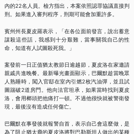
內的22名人員。檢方指出，本案依照認罪協議直接判
刑。如果進入審判程序，刑期可能會加重許多。
賓州州長夏皮羅表示，「在各位面前發言，說出蓄意
謀殺這些話，我感到十分艱難，當事關我自己的性
命，知道有人試圖殺死我。」
案發前一日正值猶太教節日逾越節，夏皮洛在家邀請
親戚共進晚餐。最新曝光畫面顯示，巴爾默趁當晚眾
人熟睡時，闖入官邸在室內引燃2枚汽油彈，並且試
圖踹破2道房門。他向法官坦承，如果當時找到夏皮
洛，會用榔頭把他痛打一頓。不過他很快就被警衛發
現，最後沒有造成任何傷亡。
巴爾默在事發後就報警自首，表示自己會這麼做，是
為了阻止猶太裔的夏皮洛將對巴勒斯坦人做出的某種