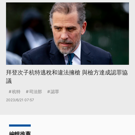
拜登次子杭特逃稅和違法擁槍 與檢方達成認罪協
議
杭特
司法部
認罪
2023/6/21 07:57
編輯推薦