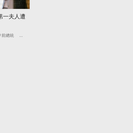
第一夫人遭
前總統
...