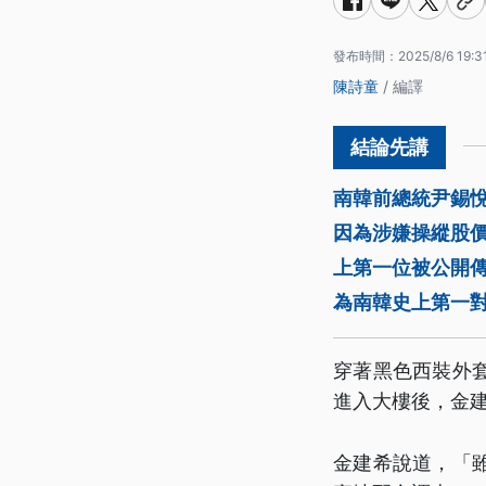
發布時間：
2025/8/6 19:3
陳詩童
/ 編譯
南韓前總統尹錫
因為涉嫌操縱股
上第一位被公開
為南韓史上第一
穿著黑色西裝外
進入大樓後，金
金建希說道，「