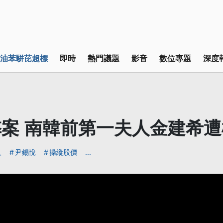
油苯駢芘超標
即時
熱門議題
影音
數位專題
深度
案 南韓前第一夫人金建希
人
尹錫悅
操縱股價
...