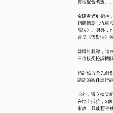
實地配合調查。
金建希遭到指控，
銷商德意志汽車股
腐法》。另外，
違反《選舉法》
韓聯社報導，這
三位接受檢調機
預計檢方會先針
請託的案件進行
此外，獨立檢查
在地上抵抗，2
事故，只能暫停