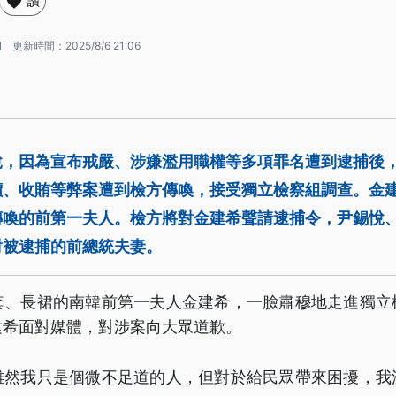
讚
1
更新時間：
2025/8/6 21:06
悅，因為宣布戒嚴、涉嫌濫用職權等多項罪名遭到逮捕後
價、收賄等弊案遭到檢方傳喚，接受獨立檢察組調查。金
傳喚的前第一夫人。檢方將對金建希聲請逮捕令，尹錫悅
對被逮捕的前總統夫妻。
套、長裙的南韓前第一夫人金建希，一臉肅穆地走進獨立
建希面對媒體，對涉案向大眾道歉。
雖然我只是個微不足道的人，但對於給民眾帶來困擾，我