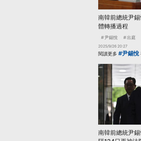
南韓前總統尹錫
體轉播過程
尹錫悅
出庭
2025/9/26 20:27
#尹錫悅
閱讀更多
南韓前總統尹錫