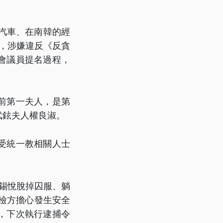
W汽車、在南韓的經
物，涉嫌違反《反貪
會議員提名過程，
前第一夫人，是第
武鉉夫人權良淑。
受統一教相關人士
錫悅脫掉囚服、躺
檢方擔心發生安全
，下次執行逮捕令