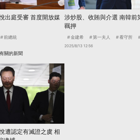
悅出庭受審 首度開放媒
涉炒股、收賄與介選 南韓前
羈押
前總統
金建希
第一夫人
看守所
2025/8/13 12:56
有關的新聞
悅遭認定有滅證之虞 相