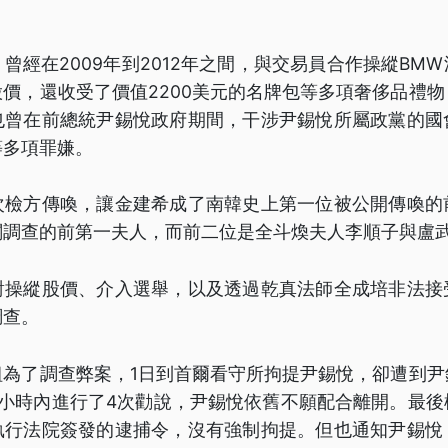
」
曾經在2009年到2012年之間，與交易員合作操縱BM
價，還收受了價值2200美元的名牌包等多項奢侈品禮
也曾在前總統尹錫悅政府期間，干涉尹錫悅所屬政黨的國
等多項罪嫌。
次檢方傳喚，讓金建希成了南韓史上第一位被公開傳喚的
關調查的前第一夫人，而前二位是全斗煥夫人李順子與盧
對操縱股價、介入選舉，以及透過乾真法師全成培非法接
調查。
組為了調查弊案，1日到首爾看守所拘提尹錫悅，卻遭到尹
個小時內進行了4次勸說，尹錫悅依舊不願配合離開。最後
執行法院簽發的逮捕令，沒有強制拘提。但也通知尹錫悅