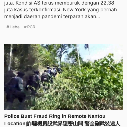
juta. Kondisi AS terus memburuk dengan 22,38
juta kasus terkonfirmasi. New York yang pernah
menjadi daerah pandemi terparah akan
mengadakan vaksinasi mas
Hebe
PCR
Police Bust Fraud Ring in Remote Nantou
Location|詐騙機房設武界隱密山間 警全副武裝逮人