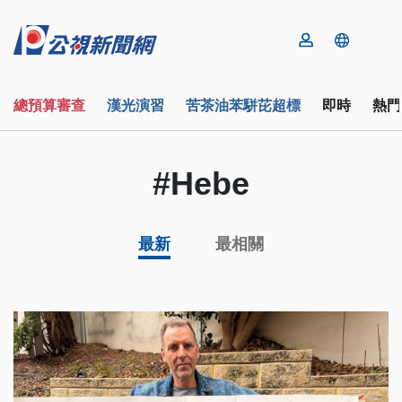
總預算審查
漢光演習
苦茶油苯駢芘超標
即時
熱門
#Hebe
最新
最相關