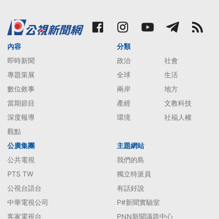
內容
分類
即時新聞
政治
社會
專題策展
全球
生活
數位敘事
兩岸
地方
當期節目
產經
文教科技
深度報導
環境
社福人權
觀點
公廣集團
主題網站
公共電視
我們的島
PTS TW
獨立特派員
公視台語台
有話好說
中華電視公司
P#新聞實驗室
客家電視台
PNN新聞議題中心