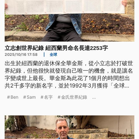
立志創世界紀錄 紐西蘭男命名長達2253字
2025/10/16 17:58
|
全球
出生於紐西蘭的退休保全華金斯，從小立志於打破世
界紀錄，但他很快就發現自己唯一的機會，就是讓名
字變成世上最長。華金斯為此花了1個月的時間想出
共2千多字的新名字，並於1992年3月獲得「全球最
長基督教名字」金氏世界紀錄認證，當時紀錄為
Ben
Sam
名字
金氏世界紀錄
...
2310個字。近期金氏世界紀錄官方重新計算後，把
華金斯的名字修正為共2253字，並將認證項目改為
「全球最長個人姓名」。