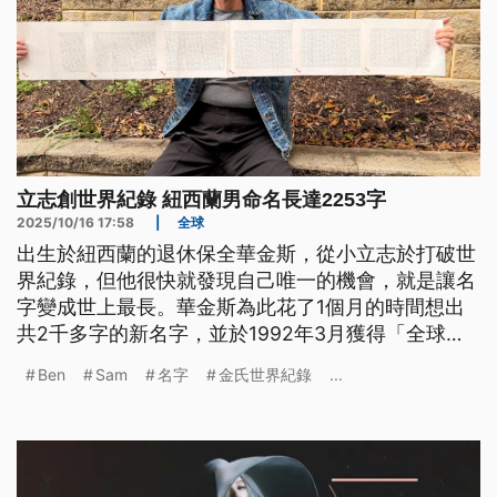
立志創世界紀錄 紐西蘭男命名長達2253字
2025/10/16 17:58
|
全球
出生於紐西蘭的退休保全華金斯，從小立志於打破世
界紀錄，但他很快就發現自己唯一的機會，就是讓名
字變成世上最長。華金斯為此花了1個月的時間想出
共2千多字的新名字，並於1992年3月獲得「全球最
長基督教名字」金氏世界紀錄認證，當時紀錄為
Ben
Sam
名字
金氏世界紀錄
...
2310個字。近期金氏世界紀錄官方重新計算後，把
華金斯的名字修正為共2253字，並將認證項目改為
「全球最長個人姓名」。