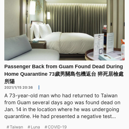
Passenger Back from Guam Found Dead During
Home Quarantine 73歲男關島包機返台 猝死居檢處
所陽
2021/1/15 20:36
|
A 73-year-old man who had returned to Taiwan
from Guam several days ago was found dead on
Jan. 14 in the location where he was undergoing
quarantine. He had presented a negative test
result for COVID-
Taiwan
Luna
COVID-19