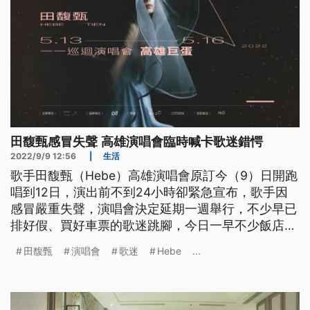
田馥甄感冒失聲 高雄演唱會臨時喊卡歌迷錯愕
2022/9/9 12:56
|
生活
歌手田馥甄（Hebe）高雄演唱會原訂今（9）日開跑
唱到12日，演出前不到24小時卻緊急宣布，歌手因
感冒嚴重失聲，演唱會決定延期一週舉行，不少早已
排好假、買好車票的歌迷跳腳，今日一早不少飯店也
接電話接到手軟，而田馥甄也在自己臉書致歉，說自
田馥甄
演唱會
歌迷
Hebe
...
己邊看留言邊流淚。