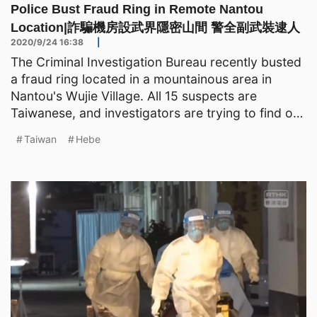
Police Bust Fraud Ring in Remote Nantou
Location|詐騙機房設武界隱密山間 警全副武裝逮人
2020/9/24 16:38
|
The Criminal Investigation Bureau recently busted
a fraud ring located in a mountainous area in
Nantou's Wujie Village. All 15 suspects are
Taiwanese, and investigators are trying to find out
if they
Taiwan
Hebe