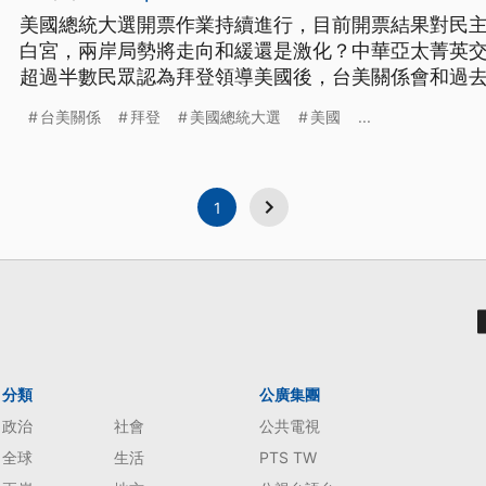
美國總統大選開票作業持續進行，目前開票結果對民
白宮，兩岸局勢將走向和緩還是激化？中華亞太菁英交
超過半數民眾認為拜登領導美國後，台美關係會和過去
台海局勢維持現狀，不過也有47.1%認為美中關係會變好。 1604728429e.jp
台美關係
拜登
美國總統大選
美國
...
大學國際暨大陸事務學系教授盧政鋒認為：「(拜登)
1
分類
公廣集團
政治
社會
公共電視
全球
生活
PTS TW