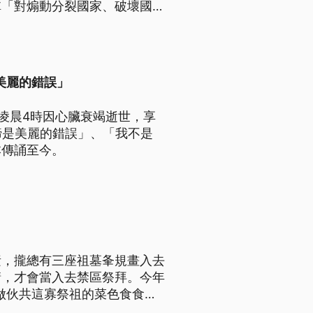
稱「對煽動分裂國家、破壞國家
中共逮捕和拘禁李延賀，完全是
。
美麗的錯誤」
凌晨4時因心臟衰竭逝世，享
蹄是美麗的錯誤」、「我不是
本傳誦至今。
素，攏總有三座祖墓夆規畫入去
請，才會當入去禁區祭拜。今年
就做伙共這寡祭祖的菜色食食
色。（新聞標題、導言及內文皆