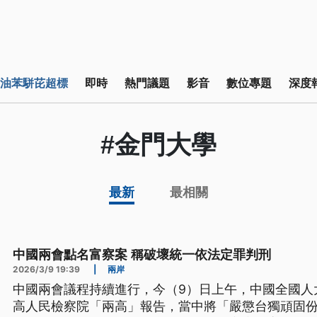
油苯駢芘超標
即時
熱門議題
影音
數位專題
深度
#金門大學
最新
最相關
中國兩會點名富察案 稱破壞統一依法定罪判刑
2026/3/9 19:39
|
兩岸
中國兩會議程持續進行，今（9）日上午，中國全國人
高人民檢察院「兩高」報告，當中將「嚴懲台獨頑固份