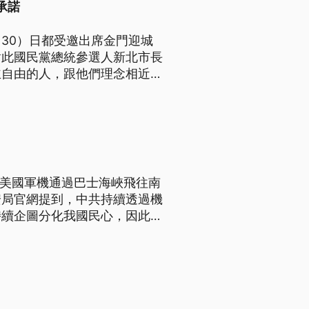
承諾
30）日都受邀出席金門迎城
對此國民黨總統參選人新北市長
主自由的人，跟他們理念相近，
有美國軍機通過巴士海峽飛往南
安局官網提到，中共持續透過機
持續企圖分化我國民心，因此提
228當天，中共軍機再度擾
IZ的西南空域，同時汕頭外