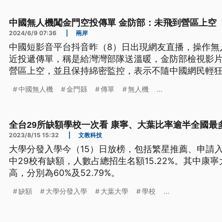
中國無人機闖金門空投傳單 金防部：未飛到營區上空
2024/6/9 07:36
|
兩岸
中國短影音平台抖音昨（8）日出現網友直播，操作無
近投遞傳單，稱是給灣灣部隊送溫暖，金防部檢視影
營區上空，並且保持綿密監控，表示不隨中國網民輕
勢。
中國無人機
金門縣
傳單
無人機
...
全台29所缺額學校一次看 康寧、大葉比率逾半全國最
2023/8/15 15:32
|
文教科技
大學分發入學今（15）日放榜，包括繁星推薦、申請入
中29校有缺額，人數占總招生名額15.22%。其中康
高，分別為60%及52.79%。
缺額
大學分發入學
大葉大學
學校
...