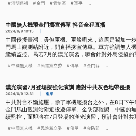
清明祭祖
金門
管制區
軍事
...
為台語文）
中國無人機飛金門擲宣傳單 抖音全程直播
2024/6/9 19:15
|
中國侵擾臺灣，毋但軍機、軍艦咧來，這馬是閣加一
門馬山觀測站附近，開直播擲宣傳單。軍方強調無人
繼續監控。曷若7月的漢光演習，嘛會針對外島侵擾的
導言、標題是台語文。）
中國無人機
民進黨立委
傳單
金門縣
...
漢光演習7月登場擬強化演訓 應對中共灰色地帶侵擾
2024/6/9 12:31
|
兩岸
中共對台不斷施壓，除了軍機艦擾台之外，在8日下午
金門馬山觀測站附近投遞傳單。金防部確認，中國的
續監控，而即將在7月登場的漢光演習，預計會針對共
演訓，應對中共的灰色地帶侵擾。
中國無人機
民進黨立委
傳單
金防部
...