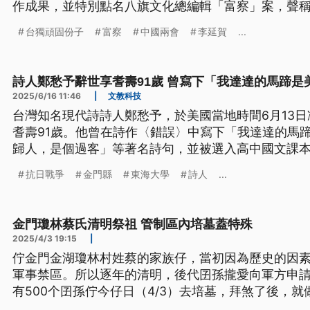
作成果，並特別點名八旗文化總編輯「富察」案，聲
統一的李延賀，依法定罪判刑」。對此陸委會批評，
台獨頑固份子
富察
中國兩會
李延賀
...
為了壓制言論和出版自由，凸顯中共專制統治的本質
詩人鄭愁予辭世享耆壽91歲 曾寫下「我達達的馬蹄是
2025/6/16 11:46
|
文教科技
台灣知名現代詩詩人鄭愁予，於美國當地時間6月13日
耆壽91歲。他曾在詩作〈錯誤〉中寫下「我達達的馬
歸人，是個過客」等著名詩句，並被選入高中國文課
抗日戰爭
金門縣
東海大學
詩人
...
金門瓊林蔡氏清明祭祖 管制區內培墓蓋特殊
2025/4/3 19:15
|
佇金門金湖瓊林村姓蔡的家族仔，當初因為歷史的因
軍事禁區。所以逐年的清明，後代囝孫攏愛向軍方申
有500个囝孫佇今仔日（4/3）去培墓，拜煞了後，
咧，號做「食頭」，這也是金門地區清明祭祖一項特