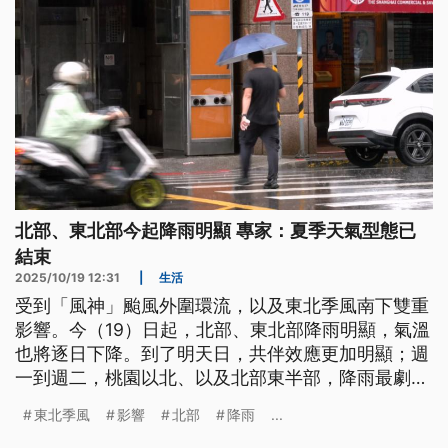
北部、東北部今起降雨明顯 專家：夏季天氣型態已
結束
2025/10/19 12:31
|
生活
受到「風神」颱風外圍環流，以及東北季風南下雙重
影響。今（19）日起，北部、東北部降雨明顯，氣溫
也將逐日下降。到了明天日，共伴效應更加明顯；週
一到週二，桃園以北、以及北部東半部，降雨最劇
烈。颱風外圍環流影響，海象條件不佳，金門水頭碼
東北季風
影響
北部
降雨
...
頭往返廈門五通航班，自下午後，雙向停航。