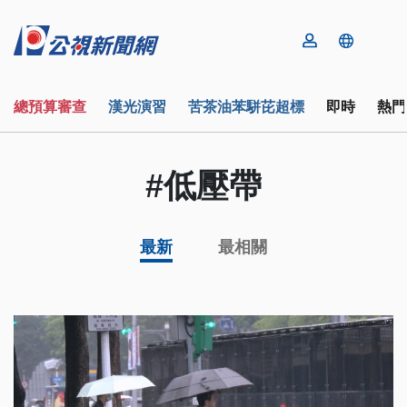
總預算審查
漢光演習
苦茶油苯駢芘超標
即時
熱門
#低壓帶
最新
最相關