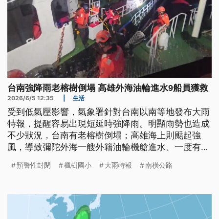
台南強降雨老榕樹倒塌 高雄外海油輪進水9船員獲救
2026/6/5 12:35
|
生活
受到低氣壓影響，氣象署針對台南以南等地發布大雨
特報，提醒容易出現短延時強降雨。明顯雨勢也造成
不少狀況，台南有老榕樹倒塌；高雄海上則颳起強
風，導致彌陀外海一艘外籍油輪機艙進水、一度有9
名船員待援；屏東也因海象不佳，東港開往小琉球的
預警性封閉
楓樹國小
大雨特報
南橫公路
交通船行駛時上下晃動，還有芒果果園因為降雨不
斷，積水約成人小腿肚高，南部的曾文水庫也因此稍
稍解渴。