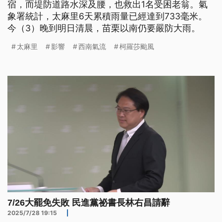
宿，而堤防道路水深及腰，也救出1名受困老翁。氣
象署統計，太麻里6天累積雨量已經達到733毫米。
今（3）晚到明日清晨，苗栗以南仍要嚴防大雨。
太麻里
影響
西南氣流
柯羅莎颱風
7/26大罷免失敗 民進黨祕書長林右昌請辭
2025/7/28 19:15
|