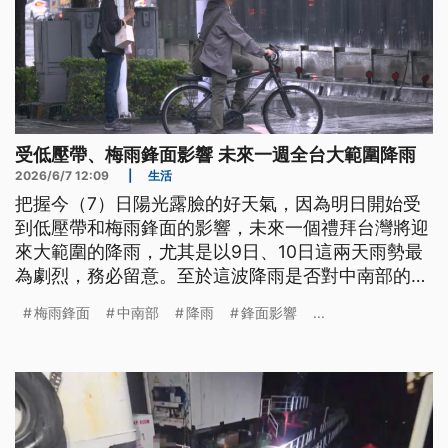
受低壓帶、梅雨鋒面影響 未來一週全台大範圍降雨
2026/6/7 12:09
|
生活
把握今（7）日陽光露臉的好天氣，因為明日開始受
到低壓帶和梅雨鋒面的影響，未來一個禮拜台灣將迎
來大範圍的降雨，尤其是以9日、10日這兩天雨勢最
為劇烈，務必留意。至於這波降雨是否對中南部的水
庫水情有所幫助，水利署也嚴陣以待，除了和農水署
梅雨鋒面
中南部
降雨
鋒面影響
...
確認二期稻作供灌的期程，也要開整備會議慎防積淹
水災情。