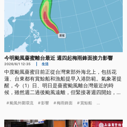
今明颱風薔蜜離台最近 週四起梅雨鋒面接力影響
2026/6/1 12:35
|
生活
中度颱風薔蜜目前正從台灣東部外海北上，包括花
蓮、台東都有賞鯨船和漁船提早入港防範。氣象署提
醒，今（1）日、明日是薔蜜颱風離台灣最近的時
候，雖然週二過後颱風遠離，但緊接著週四開始，全
台還會迎來連續好幾天的典型梅雨鋒面。
颱風外圍環流
影響
梅雨鋒面
賞鯨船
...