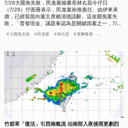
7/26大罷免失敗，民進黨秘書長林右昌今仔日
（7/28）佇面冊表示，民進黨袂推責任、由伊來承
擔，已經當面向黨主席賴清德請辭。這改罷免案失
敗，「普發現金」議題夆認為是關鍵因素之一，7/31
是行政院提出覆議的最後期限。藍營立委攏表示，行
大罷免失敗
民進黨
林右昌
黃麴毒素
...
政院若覆議，一定會否決。（新聞標題、導言為台語
文）
竹節草「復活」引西南氣流 估南部入夜後雨更劇烈