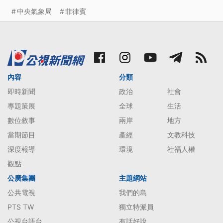
中央氣象局
菲律賓
內容
分類
即時新聞
政治
社會
專題策展
全球
生活
數位敘事
兩岸
地方
當期節目
產經
文教科技
深度報導
環境
社福人權
觀點
公廣集團
主題網站
公共電視
我們的島
PTS TW
獨立特派員
公視台語台
有話好說