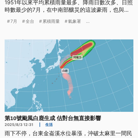
1951年以來平均累積雨量最多、降雨日數次多、日照
時數最少的7月，在中南部釀災的這波豪雨，也與颱
風凱米及莫拉克降雨規模相當。
7月
全台
累積雨量
氣象署
...
第10號颱風白鹿生成 估對台無直接影響
2025/8/3 12:31
|
生活
雨下不停，台東金崙溪水位暴漲，沖破太麻里一間民