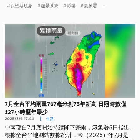
不過不同個案，對台灣的影響程度不同；也預估在10
反聖嬰現象
熱帶系統
影響
氣象署
...
日後，低壓帶會變得比較活躍，不過不確定性仍高。
7月全台平均雨量767毫米創75年新高 日照時數僅
137小時歷年最少
2025/8/6 17:44
|
生活
中南部自7月底開始持續降下豪雨，氣象署5日指出，
根據全台平地測站數據統計，今（2025）年7月是