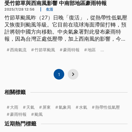
受竹節草與西南風影響 中南部地區豪雨特報
2025/7/28 12:56
|
生活
竹節草颱風昨（27）日晚「復活」，從熱帶性低氣壓
又恢復到颱風等級。它目前在琉球海面滯留打轉，預
計將朝中國方向移動。中央氣象署對此發布豪雨特
報，因為台灣正處低壓帶，加上西南風的影響，今日
中南部部分地區已出現大豪雨。晚間起西南風將增
西南氣流
竹節草颱風
豪雨特報
地區
...
強，中南部降雨將更為劇烈，預估將持續至8月3日，
其中高雄與屏東地區需特別留意。
1
相關標籤
大雨
天氣
屏東
氣象局
水氣
熱帶性低氣壓
豪雨特報
颱風
近期熱門標籤