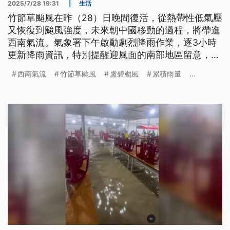
2025/7/28 19:31
|
生活
竹節草颱風在昨（28）日晚間復活，從熱帶性低氣壓
又恢復到颱風強度，未來朝中國移動的過程，將帶進
西南氣流。氣象署下午啟動劇烈降雨作業，逐3小時
更新降雨資訊，特別提醒迎風面的南部地區留意，尤
其雲嘉南要嚴防大豪雨；晚間起，西南風更增強，雨
西南氣流
竹節草颱風
盧碧颱風
累積雨量
...
勢會更加劇烈。而氣象專家提醒，未來幾天高屏也將
會是降雨熱區，要嚴防致災。