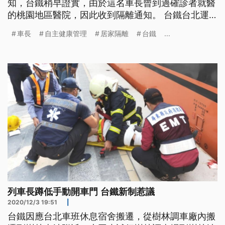
知，台鐵稍早證實，由於這名車長曾到過確診者就醫
的桃園地區醫院，因此收到隔離通知。 台鐵台北運
務段段長梁育裕說明：「台北局某車班組的女性車
車長
自主健康管理
居家隔離
台鐵
...
長，在昨天(1/26)晚間接獲桃園市衛生局的電話通
知，因為該車長在某家醫院有就診，那該醫院有確診
的個案需要居家隔離。」 交通部長林佳龍表示：
「所有她接觸的對象也已經都展開疫
列車長蹲低手動開車門 台鐵新制惹議
2020/12/3 19:51
|
台鐵因應台北車班休息宿舍搬遷，從樹林調車廠內搬