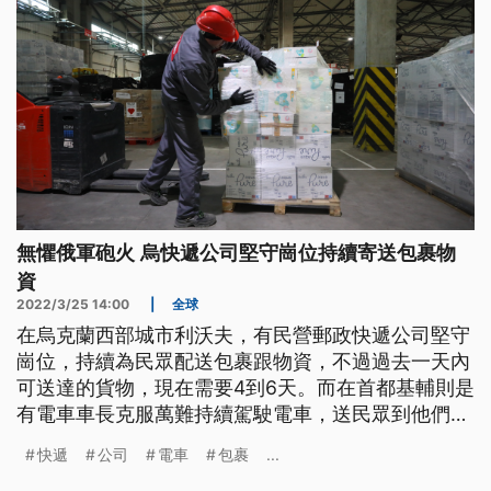
無懼俄軍砲火 烏快遞公司堅守崗位持續寄送包裹物
資
2022/3/25 14:00
|
全球
在烏克蘭西部城市利沃夫，有民營郵政快遞公司堅守
崗位，持續為民眾配送包裹跟物資，不過過去一天內
可送達的貨物，現在需要4到6天。而在首都基輔則是
有電車車長克服萬難持續駕駛電車，送民眾到他們要
去的地方。
快遞
公司
電車
包裹
...