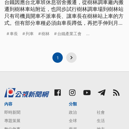
台鐵因應台北車班休息宿舍搬遷，從樹林調車廠內搬
遷到樹林車站附近，也同步試行樹林調車場到樹林站
只有司機員開車不派車長、讓車長在樹林站上車的方
式。但有部分車種必須由車長蹲低，再把手伸到月台
下方來開車門，這也讓民眾驚呼好危險。 列車進
車長
列車
樹林
台鐵產業工會
...
站，準備執勤的車長拖著行李，得先彎腰蹲低，旋轉
列車門開關，再用力把車門推開。仔細一看，紅色旋
轉開關寫著「緊急狀況使用」，台鐵目前正試行樹林
調車場到樹林站由司機員單獨開出調車
1
內容
分類
即時新聞
政治
社會
專題策展
全球
生活
數位敘事
兩岸
地方