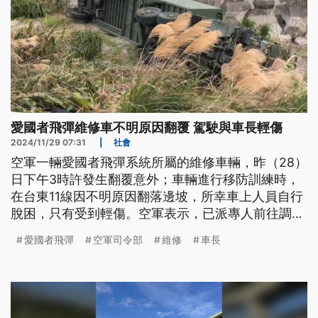
愛國者飛彈維修車不明原因翻覆 駕駛與車長輕傷
2024/11/29 07:31
|
社會
空軍一輛愛國者飛彈系統所屬的維修車輛，昨（28）
日下午3時許發生翻覆意外；車輛進行移防訓練時，
在台東11線因不明原因翻落邊坡，所幸車上人員自行
脫困，只有受到輕傷。空軍表示，已派專人前往調查
及協助處理拖吊作業，並釐清事故原因。
愛國者飛彈
空軍司令部
維修
車長