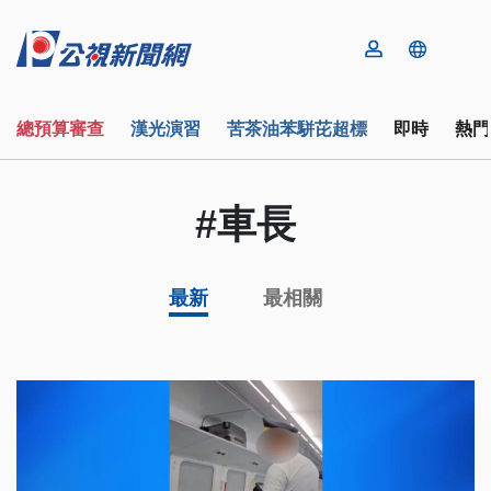
總預算審查
漢光演習
苦茶油苯駢芘超標
即時
熱門
#車長
最新
最相關