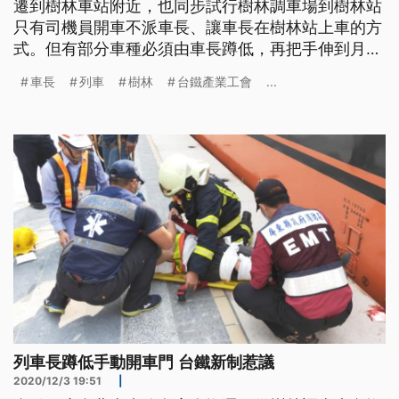
遷到樹林車站附近，也同步試行樹林調車場到樹林站
只有司機員開車不派車長、讓車長在樹林站上車的方
式。但有部分車種必須由車長蹲低，再把手伸到月台
下方來開車門，這也讓民眾驚呼好危險。 列車進
車長
列車
樹林
台鐵產業工會
...
站，準備執勤的車長拖著行李，得先彎腰蹲低，旋轉
列車門開關，再用力把車門推開。仔細一看，紅色旋
轉開關寫著「緊急狀況使用」，台鐵目前正試行樹林
調車場到樹林站由司機員單獨開出調車
列車長蹲低手動開車門 台鐵新制惹議
2020/12/3 19:51
|