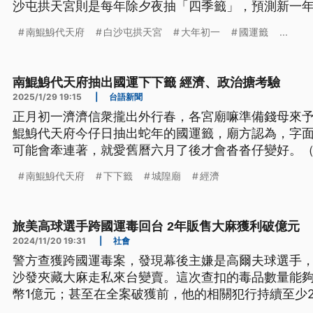
沙屯拱天宮則是每年除夕夜抽「四季籤」，預測新一
南鯤鯓代天府
白沙屯拱天宮
大年初一
國運籤
...
南鯤鯓代天府抽出國運下下籤 經濟、政治搪考驗
2025/1/29 19:15
|
台語新聞
正月初一濟濟信衆攏出外行春，各宮廟嘛準備錢母來
鯤鯓代天府今仔日抽出蛇年的國運籤，廟方認為，字
可能會牽連著，就愛舊曆六月了後才會沓沓仔變好。
文。）
南鯤鯓代天府
下下籤
城隍廟
經濟
旅美高球選手跨國運毒回台 2年販售大麻獲利破億元
2024/11/20 19:31
|
社會
警方查獲跨國運毒案，發現幕後主嫌是高爾夫球選手
沙發夾藏大麻走私來台變賣。這次查扣的毒品數量能
幣1億元；甚至在全案破獲前，他的相關犯行持續至少
（20）日將人遣返回台，警方也拘提逮捕在台的7名嫌