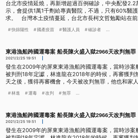
台北市疫情延燒，再新增超過百例確診，中央配發2.
示，會提供1萬1千劑給專責醫院，不過，只有60%醫
求。 台灣本土疫情蔓延，台北市長柯文哲勉勵站在前線的醫護人員，也分析疫情，
認為病例校正回歸後，感染人數呈現持平。不過，北市2
快篩陽性
國產疫苗
醫護人員
確診者
...
較前幾日有些微上升，萬華依舊維持社區感染，疫調
針對中
東港漁船跨國運毒案 船長陳火盛入獄2966天改判無罪
2021/2/25 19:51
|
發生在2009年的屏東東港漁船跨國運毒案，當時涉
被判刑18年定讞，林進龍在2018年的時候，再審獲判
天之後，獲得再審機會，今天被改判無罪，他也和家人
出法庭如釋重負，捲入漁船運毒案遭判刑18年的船長陳
林進
運毒
改判
無罪
...
再審判決，改判陳火盛無罪。 2009年屏東東港漁船
龍和陳火盛因
東港漁船跨國運毒案 船長陳火盛入獄2966天改判無罪
2021/2/25 19:51
|
發生在2009年的屏東東港漁船跨國運毒案，當時涉
被判刑18年定讞，林進龍在2018年的時候，再審獲判