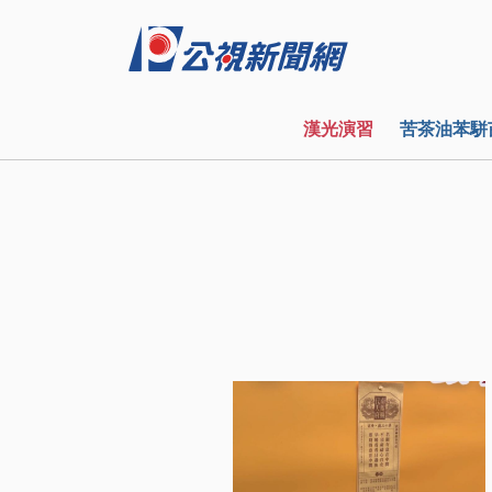
漢光演習
苦茶油苯駢