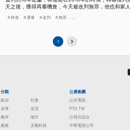
天之後，獲得再審機會，今天被改判無罪，他也和家人
出法庭如釋重負，捲入漁船運毒案遭判刑18年的船長陳
林進
運毒
改判
無罪
...
再審判決，改判陳火盛無罪。 2009年屏東東港漁船
龍和陳火盛因
1
分類
公廣集團
政治
社會
公共電視
全球
生活
PTS TW
兩岸
地方
公視台語台
產經
文教科技
中華電視公司