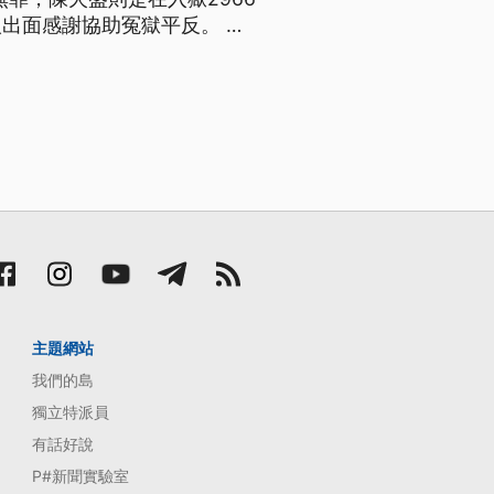
出面感謝協助冤獄平反。 步
火盛，高雄高分院25日上午
遭查獲跨國運毒，涉案的林進
主題網站
我們的島
獨立特派員
有話好說
P#新聞實驗室