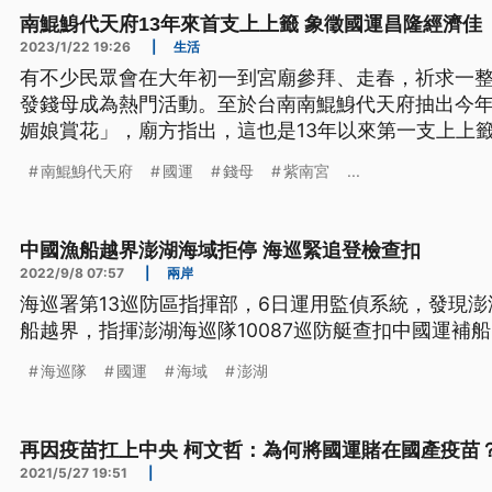
南鯤鯓代天府13年來首支上上籤 象徵國運昌隆經濟佳
2023/1/22 19:26
|
生活
有不少民眾會在大年初一到宮廟參拜、走春，祈求一
發錢母成為熱門活動。至於台南南鯤鯓代天府抽出今
媚娘賞花」，廟方指出，這也是13年以來第一支上上
南鯤鯓代天府
國運
錢母
紫南宮
...
中國漁船越界澎湖海域拒停 海巡緊追登檢查扣
2022/9/8 07:57
|
兩岸
海巡署第13巡防區指揮部，6日運用監偵系統，發現
船越界，指揮澎湖海巡隊10087巡防艇查扣中國運補
海巡隊
國運
海域
澎湖
再因疫苗扛上中央 柯文哲：為何將國運賭在國產疫苗
2021/5/27 19:51
|