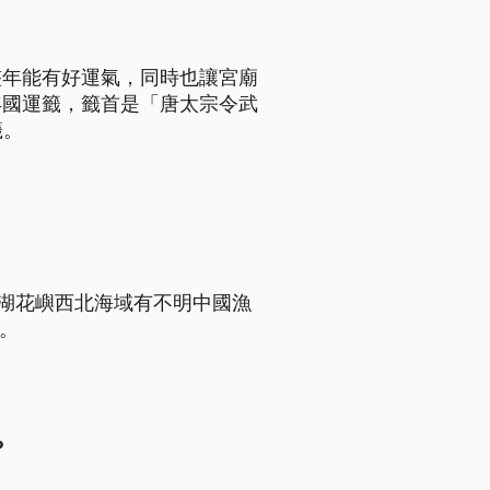
整年能有好運氣，同時也讓宮廟
年國運籤，籤首是「唐太宗令武
籤。
澎湖花嶼西北海域有不明中國漁
船。
？