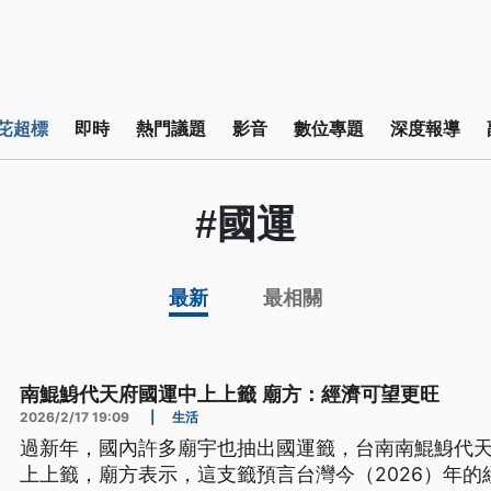
芘超標
即時
熱門議題
影音
數位專題
深度報導
#國運
最新
最相關
南鯤鯓代天府國運中上上籤 廟方：經濟可望更旺
2026/2/17 19:09
|
生活
過新年，國內許多廟宇也抽出國運籤，台南南鯤鯓代
上上籤，廟方表示，這支籤預言台灣今（2026）年