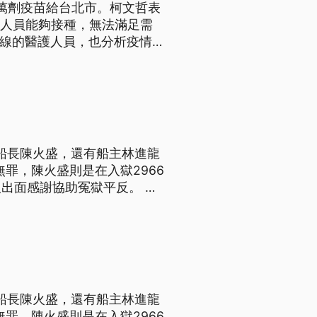
2萬劑疫苗給台北市。柯文哲表
護人員能夠接種，無法滿足需
6日快篩陽性率為8.7%，相
已經不可行，應優先做快篩。
案船長陳火盛，還有船主林進龍
無罪，陳火盛則是在入獄2966
出面感謝協助冤獄平反。 步
火盛，高雄高分院25日上午
遭查獲跨國運毒，涉案的林進
案船長陳火盛，還有船主林進龍
無罪，陳火盛則是在入獄2966