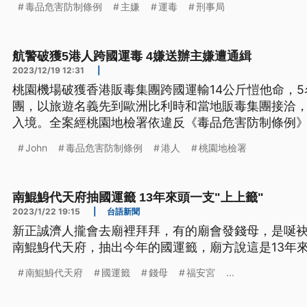
毒品危害防制條例
主嫌
運毒
刑事局
航警破獲5港人跨國運毒 4嫌送辦主嫌遭通緝
2023/12/19 12:31
|
桃園機場破獲香港販毒集團跨國運輸14公斤愷他命，
團，以旅遊名義先到歐洲比利時和當地販毒集團接洽
入境。全案經桃園地檢署依違反《毒品危害防制條例》
而綽號John的在逃王姓主嫌也遭發布通緝在案。
John
毒品危害防制條例
港人
桃園地檢署
南鯤鯓代天府抽國運籤 13年來頭一支"上上籤"
2023/1/22 19:15
|
台語新聞
新正誠濟人攏會去廟裡拜拜，有的廟會發錢母，是唌
南鯤鯓代天府，抽出今年的國運籤，廟方說這是13年
南鯤鯓代天府
國運籤
錢母
福安宮
...