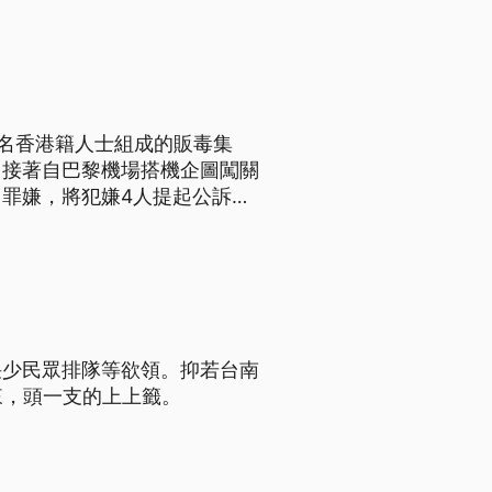
5名香港籍人士組成的販毒集
，接著自巴黎機場搭機企圖闖關
罪嫌，將犯嫌4人提起公訴，
袂少民眾排隊等欲領。抑若台南
來，頭一支的上上籤。