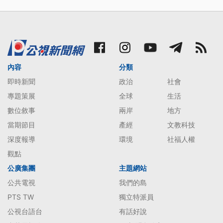
間「蓋牌」；行政院長卓榮泰加以反駁，總統賴清德
則強調，食安完全沒有妥協空間，要求絕不寬貸。
內容
分類
即時新聞
政治
社會
專題策展
全球
生活
數位敘事
兩岸
地方
當期節目
產經
文教科技
深度報導
環境
社福人權
觀點
公廣集團
主題網站
公共電視
我們的島
PTS TW
獨立特派員
公視台語台
有話好說