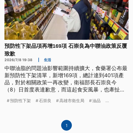
預防性下架品項再增169項 石崇良為中聯油政策反覆
致歉
2026/7/8 19:38
|
生活
中聯油脂的問題油影響範圍持續擴大，食藥署公布最
新預防性下架清單，新增169項，總計達到401項產
品，對於相關政策一再改變，衛福部長石崇良今
（8）日首度表達歉意，而這起食安風暴，也牽扯
出、相關廠商知情不報的問題。先是中聯油脂在4月4
預防性下架
石崇良
高雄市衛生局
油品
...
日當天生產該批大豆沙拉油，當時檢驗報告宣稱合
格， 不過在5月13日，下游廠商南僑首度驗出苯駢芘
異常超標，6月11日由福壽通知中聯，中聯卻到6月
30日才提出通報，食藥署隨即在7月1日啟動第一波下
1
架回收，並且勒令中聯停工。在野質疑，政府第一時