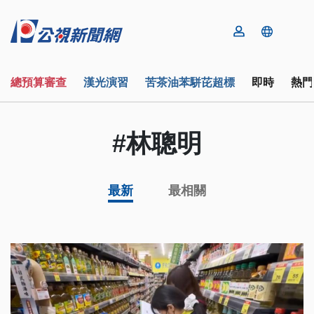
總預算審查
漢光演習
苦茶油苯駢芘超標
即時
熱門
#林聰明
最新
最相關