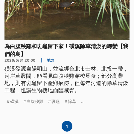
為白腹秧雞和斑龜留下家！磺溪除草清淤的轉變【我
們的島】
2026/5/31 20:00
|
地方
磺溪發源自陽明山，並流經台北市士林、北投一帶，
河岸草叢間，能看見白腹秧雞穿梭覓食；部分高灘
地，則有斑龜留下產卵痕跡，但每年河道的除草清淤
工程，也讓生物棲地面臨威脅。
磺溪
白腹秧雞
斑龜
除草
...
1