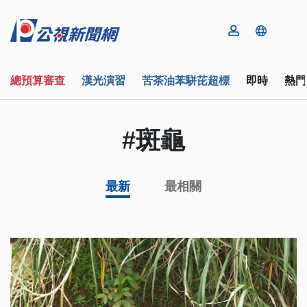
總預算審查
漢光演習
苦茶油苯駢芘超標
即時
熱門
#斑龜
最新
最相關