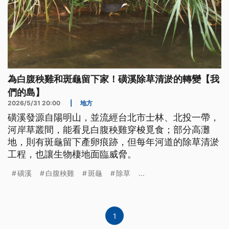
為白腹秧雞和斑龜留下家！磺溪除草清淤的轉變【我
們的島】
2026/5/31 20:00
|
地方
磺溪發源自陽明山，並流經台北市士林、北投一帶，
河岸草叢間，能看見白腹秧雞穿梭覓食；部分高灘
地，則有斑龜留下產卵痕跡，但每年河道的除草清淤
工程，也讓生物棲地面臨威脅。
磺溪
白腹秧雞
斑龜
除草
...
1