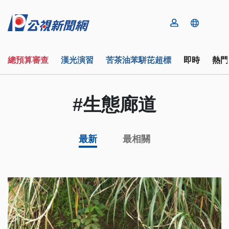
總預算審查
漢光演習
苦茶油苯駢芘超標
即時
熱門
#生態廊道
最新
最相關